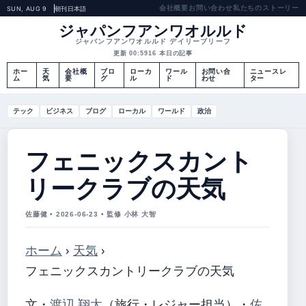
会社概要
お問い合わせ
私たちのストーリー
SUN, AUG 9
朝刊
日本語
ジャパンフアンワオルルド
ジャパンフアンワオルルド デイリーブリーフ
更新 00:59
16 本日の記事
ホー
天
会社概
ブロ
ローカ
ワール
お問い合
ニュースレ
ム
気
要
グ
ル
ド
わせ
ター
テック
ビジネス
ブログ
ローカル
ワールド
政治
フェニックスカント
リークラブの天気
佐藤健 • 2026-06-23 • 監修 小林 大智
ホーム
›
天気
›
フェニックスカントリークラブの天気
文・
渡辺 翔太
（旅行・レジャー担当）
・
佐