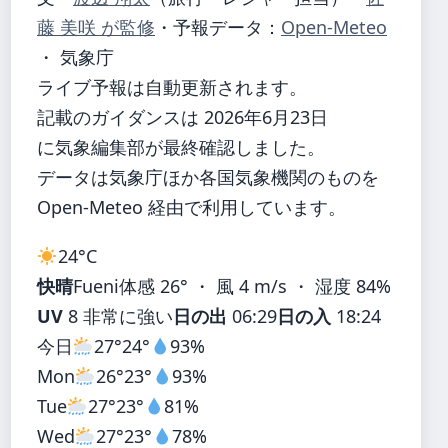
藤 美咲 が監修
・
予報データ：
Open-Meteo
・ 気象庁
ライブ予報は自動更新されます。
記載のガイダンスは 2026年6月23日
に気象編集部が最終確認しました。
データは気象庁ほか各国気象機関のものを
Open-Meteo 経由で利用しています。
24°
C
快晴
Fueni
体感 26° ・ 風 4 m/s ・ 湿度 84%
UV
8 非常に強い
日の出
06:29
日の入
18:24
今日
27°
24°
93%
Mon
26°
23°
93%
Tue
27°
23°
81%
Wed
27°
23°
78%