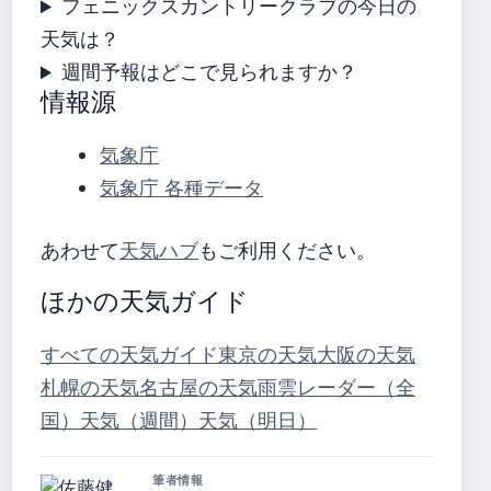
フェニックスカントリークラブの今日の
天気は？
週間予報はどこで見られますか？
情報源
気象庁
気象庁 各種データ
あわせて
天気ハブ
もご利用ください。
ほかの天気ガイド
すべての天気ガイド
東京の天気
大阪の天気
札幌の天気
名古屋の天気
雨雲レーダー（全
国）
天気（週間）
天気（明日）
筆者情報