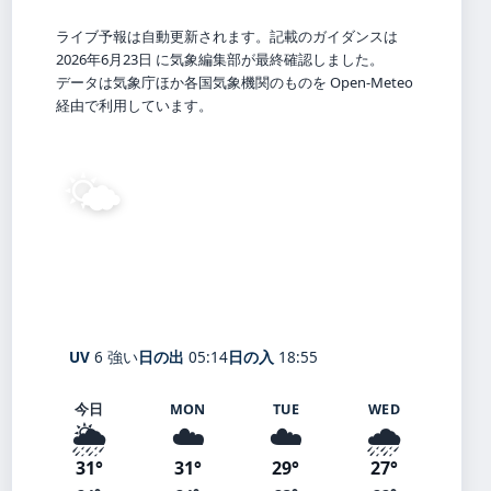
ライブ予報は自動更新されます。記載のガイダンスは
2026年6月23日 に気象編集部が最終確認しました。
データは気象庁ほか各国気象機関のものを Open-Meteo
経由で利用しています。
🌤️
29°
C
晴れ
Fukuchiyama
体感 34° ・ 風 2 m/s ・ 湿度 79%
UV
6 強い
日の出
05:14
日の入
18:55
今日
MON
TUE
WED
🌦️
☁️
☁️
🌧️
31°
31°
29°
27°