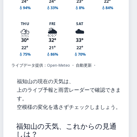
24°
24°
23°
22°
💧94%
💧33%
💧8%
💧84%
THU
FRI
SAT
⛈️
🌦️
☁️
30°
32°
33°
22°
21°
22°
💧75%
💧86%
💧70%
ライブデータ提供：
Open-Meteo
・ 自動更新 ・
福知山の現在の天気は、
上のライブ予報と雨雲レーダーで確認できま
す。
空模様の変化を逃さずチェックしましょう。
福知山の天気、これからの見通
しは？