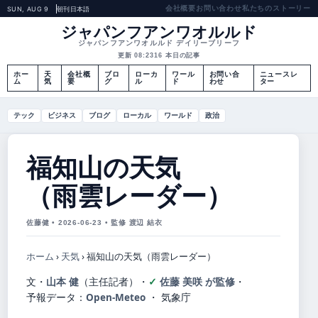
会社概要
お問い合わせ
私たちのストーリー
SUN, AUG 9
朝刊
日本語
ジャパンフアンワオルルド
ジャパンフアンワオルルド デイリーブリーフ
更新 08:23
16 本日の記事
ホー
天
会社概
ブロ
ローカ
ワール
お問い合
ニュースレ
ム
気
要
グ
ル
ド
わせ
ター
テック
ビジネス
ブログ
ローカル
ワールド
政治
福知山の天気
（雨雲レーダー）
佐藤健 • 2026-06-23 • 監修 渡辺 結衣
ホーム
›
天気
›
福知山の天気（雨雲レーダー）
文・
山本 健
（主任記者）
・
佐藤 美咲 が監修
・
予報データ：
Open-Meteo
・ 気象庁