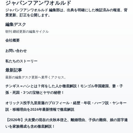
ジャパンフアンワオルルド
ジャパンフアンワオルルド 編集部は、出典を明確にした検証済みの報道、背
景更新、訂正を公開します。
編集デスク
朝刊 継続更新の編集サイクル
会社概要
お問い合わせ
私たちのストーリー
最新記事
最新の編集デスク更新へ素早くアクセス。
チンギス＝ハンとは？何をした人か徹底解説！モンゴル帝国建国、妻・子
孫・死因・3つの宝物とヤサの秘密！
オリックス投手九里亜蓮のプロフィール・経歴・年収・ハーフ説・ヤンキー
説・移籍理由を2024年最新情報で徹底解説
【2026年】大友愛の現在の夫秋本啓之、離婚理由、子供の難病、娘の苗字違
いを家族構成も含め徹底解説！