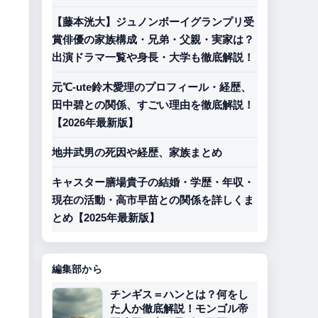
【藤本洸大】ジュノンボーイグランプリ受
賞俳優の家族構成・兄弟・父親・実家は？
出演ドラマ一覧や身長・大学も徹底解説！
元℃-ute鈴木愛理のプロフィール・経歴、
田中碧との関係、すごい理由を徹底解説！
【2026年最新版】
地井武男の死因や経歴、家族まとめ
キャスター膳場貴子の結婚・学歴・年収・
現在の活動・高市早苗との関係を詳しくま
とめ【2025年最新版】
編集部から
チンギス＝ハンとは？何をし
た人か徹底解説！モンゴル帝