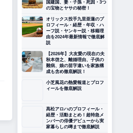
国建国、妻・子孫・死因・3つ
の宝物とヤサの秘密！
オリックス投手九里亜蓮のプ
ロフィール・経歴・年収・ハ
ーフ説・ヤンキー説・移籍理
由を2024年最新情報で徹底解
説
【2026年】大友愛の現在の夫
秋本啓之、離婚理由、子供の
難病、娘の苗字違いを家族構
成も含め徹底解説！
小芝風花の熱愛報道とプロフ
ィールを徹底解説
髙松アロハのプロフィール・
経歴・活動まとめ！超特急メ
ンバーの俳優デビューから実
家暮らしの噂まで徹底解説