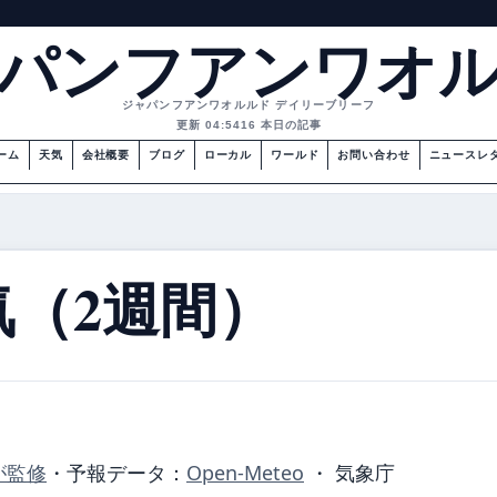
パンフアンワオ
ジャパンフアンワオルルド デイリーブリーフ
更新 04:54
16 本日の記事
ーム
天気
会社概要
ブログ
ローカル
ワールド
お問い合わせ
ニュースレ
（2週間）
が監修
・
予報データ：
Open-Meteo
・ 気象庁