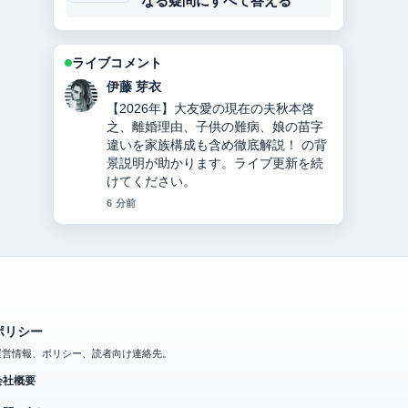
なる疑問にすべて答える
ライブコメント
鈴木 蒼
チンギス＝ハンとは？何をした人か徹
底解説！モンゴル帝国建国、妻・子
孫・死因・3つの宝物とヤサの秘密！
の報道は丁寧で、流れを追いやすいで
す。
8 分前
ポリシー
運営情報、ポリシー、読者向け連絡先。
会社概要