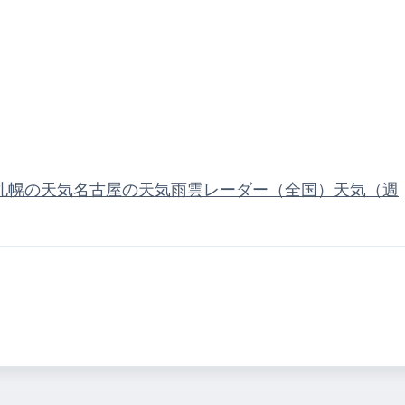
札幌の天気
名古屋の天気
雨雲レーダー（全国）
天気（週