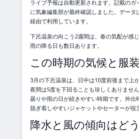
ライブ予報は自動更新されます。記載のガイダ
に気象編集部が最終確認しました。データは気
経由で利用しています。
下呂温泉の向こう2週間は、春の気配が感
雨の降る日も数日あります。
この時期の気候と服
3月の下呂温泉は、日中は10度前後まで上
夜間は5度を下回ることも珍しくありません
曇りや雨の日が続きやすい時期です。外出
脱ぎ着しやすいジャケットやセーターが役
降水と風の傾向はど