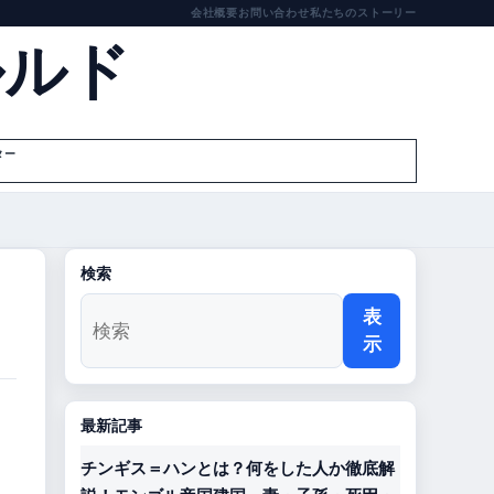
会社概要
お問い合わせ
私たちのストーリー
ルルド
ター
検索
表
示
最新記事
チンギス＝ハンとは？何をした人か徹底解