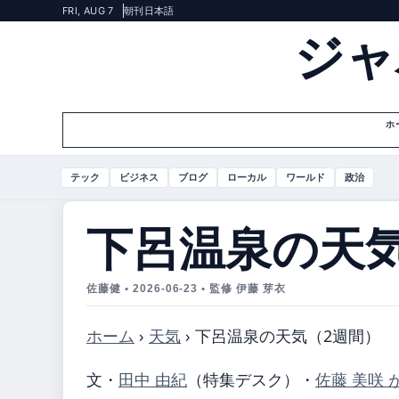
FRI, AUG 7
朝刊
日本語
ジャ
ホ
テック
ビジネス
ブログ
ローカル
ワールド
政治
下呂温泉の天気
佐藤健 • 2026-06-23 • 監修 伊藤 芽衣
ホーム
›
天気
›
下呂温泉の天気（2週間）
文・
田中 由紀
（特集デスク）
・
佐藤 美咲 