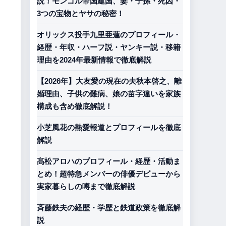
説！モンゴル帝国建国、妻・子孫・死因・
3つの宝物とヤサの秘密！
オリックス投手九里亜蓮のプロフィール・
経歴・年収・ハーフ説・ヤンキー説・移籍
理由を2024年最新情報で徹底解説
【2026年】大友愛の現在の夫秋本啓之、離
婚理由、子供の難病、娘の苗字違いを家族
構成も含め徹底解説！
小芝風花の熱愛報道とプロフィールを徹底
解説
髙松アロハのプロフィール・経歴・活動ま
とめ！超特急メンバーの俳優デビューから
実家暮らしの噂まで徹底解説
斉藤鉄夫の経歴・学歴と鉄道政策を徹底解
説