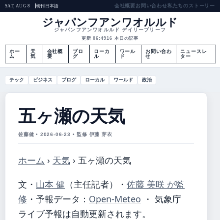
会社概要
お問い合わせ
私たちのストーリー
朝刊
日本語
SAT, AUG 8
ジャパンフアンワオルルド
ジャパンフアンワオルルド デイリーブリーフ
更新 06:49
16 本日の記事
ホー
天
会社概
ブロ
ローカ
ワール
お問い合わ
ニュースレ
ム
気
要
グ
ル
ド
せ
ター
テック
ビジネス
ブログ
ローカル
ワールド
政治
五ヶ瀬の天気
佐藤健 • 2026-06-23 • 監修 伊藤 芽衣
ホーム
›
天気
›
五ヶ瀬の天気
文・
山本 健
（主任記者）
・
佐藤 美咲 が監
修
・
予報データ：
Open-Meteo
・ 気象庁
ライブ予報は自動更新されます。