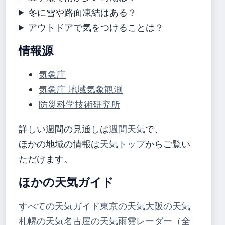
冬に雪や路面凍結はある？
アウトドアで気をつけることは？
情報源
気象庁
気象庁 地域気象観測
防災科学技術研究所
詳しい週間の見通しは
週間天気
で、
ほかの地域の情報は
天気トップ
からご覧い
ただけます。
ほかの天気ガイド
すべての天気ガイド
東京の天気
大阪の天気
札幌の天気
名古屋の天気
雨雲レーダー（全