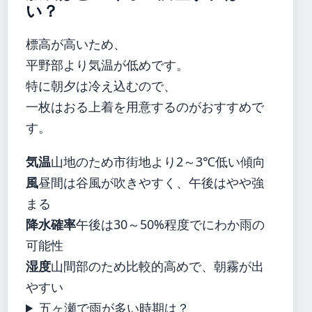
い？
標高が高いため、
平野部より気温が低めです。
特に朝夕は冷え込むので、
一枚はおる上着を用意するのがおすすめで
す。
気温
山地のため市街地より2～3℃低い傾向
風
昼間は谷風が吹きやすく、午後はやや強
まる
降水確率
午後は30～50%程度でにわか雨の
可能性
湿度
山間部のため比較的高めで、朝霧が出
やすい
五ヶ瀬で雨が多い時期は？