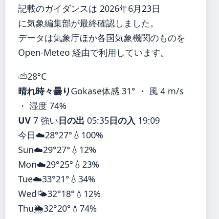
記載のガイダンスは 2026年6月23日
に気象編集部が最終確認しました。
データは気象庁ほか各国気象機関のものを
Open-Meteo 経由で利用しています。
⛅
28°
C
晴れ時々曇り
Gokase
体感 31° ・ 風 4 m/s
・ 湿度 74%
UV
7 強い
日の出
05:35
日の入
19:09
今日
☁️
28°
27°
💧100%
Sun
☁️
29°
27°
💧12%
Mon
☁️
29°
25°
💧23%
Tue
☁️
33°
21°
💧34%
Wed
🌤️
32°
18°
💧12%
Thu
🌦️
32°
20°
💧74%