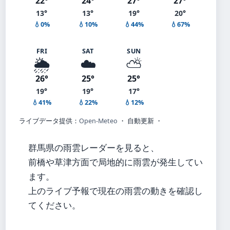
22°
24°
27°
27°
13°
13°
19°
20°
💧0%
💧10%
💧44%
💧67%
FRI
SAT
SUN
🌦️
☁️
⛅
26°
25°
25°
19°
19°
17°
💧41%
💧22%
💧12%
ライブデータ提供：
Open-Meteo
・ 自動更新 ・
群馬県の雨雲レーダーを見ると、
前橋や草津方面で局地的に雨雲が発生してい
ます。
上のライブ予報で現在の雨雲の動きを確認し
てください。