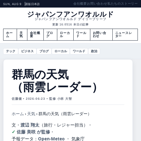
会社概要
お問い合わせ
私たちのストーリー
SUN, AUG 9
昼版
日本語
ジャパンフアンワオルルド
ジャパンフアンワオルルド デイリーブリーフ
更新 16:05
16 本日の記事
ホー
天
会社概
ブロ
ローカ
ワール
お問い合
ニュースレ
ム
気
要
グ
ル
ド
わせ
ター
テック
ビジネス
ブログ
ローカル
ワールド
政治
群馬の天気
（雨雲レーダー）
佐藤健 • 2026-06-23 • 監修 小林 大智
ホーム
›
天気
›
群馬の天気（雨雲レーダー）
文・
渡辺 翔太
（旅行・レジャー担当）
・
佐藤 美咲 が監修
・
予報データ：
Open-Meteo
・ 気象庁