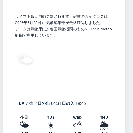
ライブ予報は自動更新されます。記載のガイダンスは
2026年6月23日 に気象編集部が最終確認しました。
データは気象庁ほか各国気象機関のものを Open-Meteo
経由で利用しています。
🌤️
13°
C
晴れ
Kokuryō
体感 13° ・ 風 1 m/s ・ 湿度 89%
UV
7 強い
日の出
04:31
日の入
18:45
今日
TUE
WED
THU
🌤️
☀️
⛅
🌦️