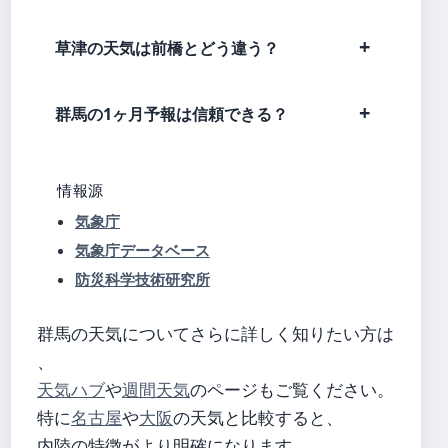
草津の天気は前橋とどう違う？
群馬の1ヶ月予報は信頼できる？
情報源
気象庁
気象庁データベース
防災科学技術研究所
群馬の天気についてさらに詳しく知りたい方は
、
天気ハブ
や
週間天気
のページもご覧ください。
特に
名古屋
や
大阪
の天気と比較すると、
内陸の特徴がより明確になります。