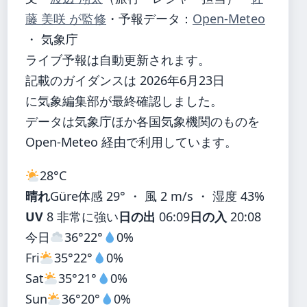
藤 美咲 が監修
・
予報データ：
Open-Meteo
・ 気象庁
ライブ予報は自動更新されます。
記載のガイダンスは 2026年6月23日
に気象編集部が最終確認しました。
データは気象庁ほか各国気象機関のものを
Open-Meteo 経由で利用しています。
28°
C
晴れ
Güre
体感 29° ・ 風 2 m/s ・ 湿度 43%
UV
8 非常に強い
日の出
06:09
日の入
20:08
今日
36°
22°
0%
Fri
35°
22°
0%
Sat
35°
21°
0%
Sun
36°
20°
0%