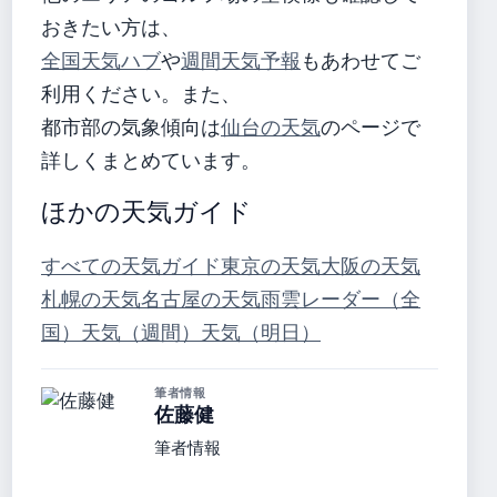
おきたい方は、
全国天気ハブ
や
週間天気予報
もあわせてご
利用ください。また、
都市部の気象傾向は
仙台の天気
のページで
詳しくまとめています。
ほかの天気ガイド
すべての天気ガイド
東京の天気
大阪の天気
札幌の天気
名古屋の天気
雨雲レーダー（全
国）
天気（週間）
天気（明日）
筆者情報
佐藤健
筆者情報