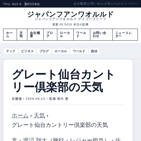
会社概要
お問い合わせ
私たちのストーリー
THU, AUG 6
朝刊
日本語
ジャパンフアンワオルルド
ジャパンフアンワオルルド デイリーブリーフ
更新 06:54
16 本日の記事
ホー
天
会社概
ブロ
ローカ
ワール
お問い合
ニュースレ
ム
気
要
グ
ル
ド
わせ
ター
テック
ビジネス
ブログ
ローカル
ワールド
政治
グレート仙台カント
リー倶楽部の天気
佐藤健 • 2026-06-23 • 監修 鈴木 蒼
ホーム
›
天気
›
グレート仙台カントリー倶楽部の天気
文・
渡辺 翔太
（旅行・レジャー担当）
・
佐