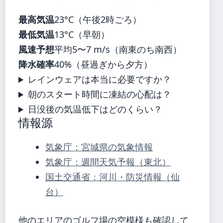
最高気温
23°C（午後2時ごろ）
最低気温
13°C（早朝）
風速予想
平均5〜7 m/s（南東のち南西）
降水確率
40%（昼過ぎから夕方）
レインウェアは本当に必要ですか？
朝のスタート時間に凍結の心配は？
日没後の気温低下はどのくらい？
情報源
気象庁：宮城県の気象情報
気象庁：週間天気予報（東北）
国土交通省：河川・防災情報（仙
台）
他のエリアのゴルフ場の空模様も確認して