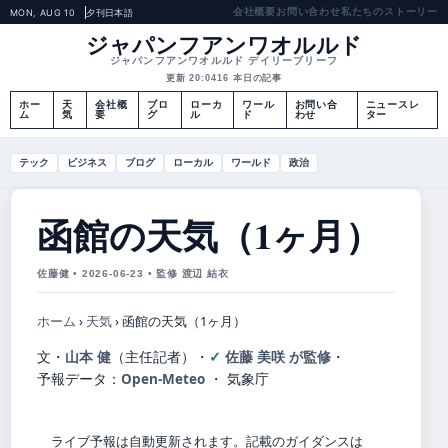
会社概要
お問い合わせ
私たちのストーリー
MON, AUG 10
夕刊
日本語
ジャパンフアンワオルルド
ジャパンフアンワオルルド デイリーブリーフ
更新 20:04
16 本日の記事
ホー
天
会社概
ブロ
ローカ
ワール
お問い合
ニュースレ
ム
気
要
グ
ル
ド
わせ
ター
テック
ビジネス
ブログ
ローカル
ワールド
政治
函館の天気（1ヶ月）
佐藤健 • 2026-06-23 • 監修 渡辺 結衣
ホーム
›
天気
›
函館の天気（1ヶ月）
文・
山本 健
（主任記者）
・
佐藤 美咲 が監修
・
予報データ：
Open-Meteo
・ 気象庁
ライブ予報は自動更新されます。記載のガイダンスは