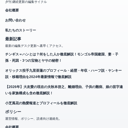
夕刊 継続更新の編集サイクル
会社概要
お問い合わせ
私たちのストーリー
最新記事
最新の編集デスク更新へ素早くアクセス。
チンギス＝ハンとは？何をした人か徹底解説！モンゴル帝国建国、妻・子
孫・死因・3つの宝物とヤサの秘密！
オリックス投手九里亜蓮のプロフィール・経歴・年収・ハーフ説・ヤンキー
説・移籍理由を2024年最新情報で徹底解説
【2026年】大友愛の現在の夫秋本啓之、離婚理由、子供の難病、娘の苗字違
いを家族構成も含め徹底解説！
小芝風花の熱愛報道とプロフィールを徹底解説
ポリシー
運営情報、ポリシー、読者向け連絡先。
会社概要