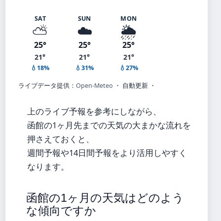
SAT
SUN
MON
⛅
☁️
🌦️
25°
25°
25°
21°
21°
21°
💧18%
💧31%
💧27%
ライブデータ提供：
Open-Meteo
・ 自動更新 ・
上のライブ予報を参考にしながら、
函館の1ヶ月先までの天気の大まかな流れを
押さえておくと、
週間予報や14日間予報をより活用しやすく
なります。
函館の1ヶ月の天気はどのよう
な傾向ですか