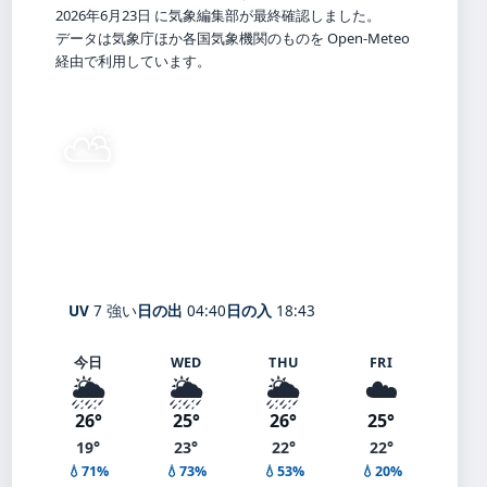
2026年6月23日 に気象編集部が最終確認しました。
データは気象庁ほか各国気象機関のものを Open-Meteo
経由で利用しています。
⛅
20°
C
晴れ時々曇り
Hakodate
体感 21° ・ 風 2 m/s ・ 湿度 85%
UV
7 強い
日の出
04:40
日の入
18:43
今日
WED
THU
FRI
🌦️
🌦️
🌦️
☁️
26°
25°
26°
25°
19°
23°
22°
22°
💧71%
💧73%
💧53%
💧20%