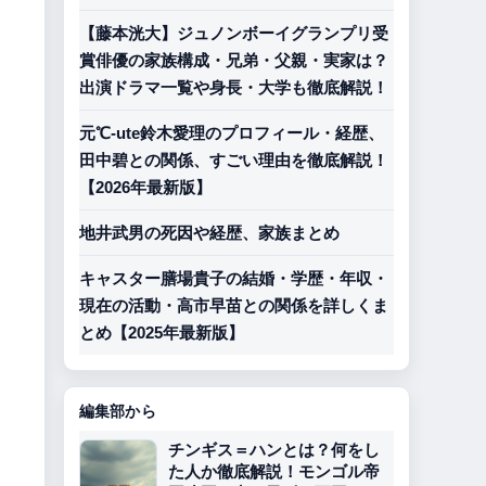
【藤本洸大】ジュノンボーイグランプリ受
賞俳優の家族構成・兄弟・父親・実家は？
出演ドラマ一覧や身長・大学も徹底解説！
元℃-ute鈴木愛理のプロフィール・経歴、
田中碧との関係、すごい理由を徹底解説！
【2026年最新版】
地井武男の死因や経歴、家族まとめ
キャスター膳場貴子の結婚・学歴・年収・
現在の活動・高市早苗との関係を詳しくま
とめ【2025年最新版】
編集部から
チンギス＝ハンとは？何をし
た人か徹底解説！モンゴル帝