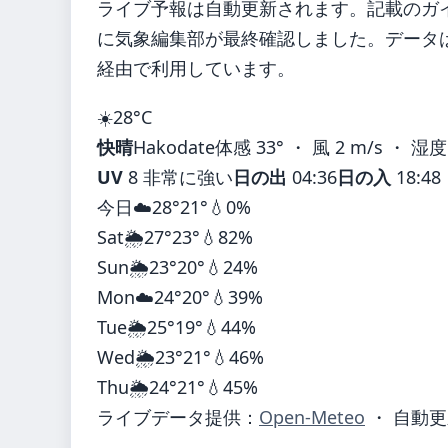
ライブ予報は自動更新されます。記載のガイダ
に気象編集部が最終確認しました。データは気
経由で利用しています。
☀️
28°
C
快晴
Hakodate
体感 33° ・ 風 2 m/s ・ 湿度
UV
8 非常に強い
日の出
04:36
日の入
18:48
今日
☁️
28°
21°
💧0%
Sat
🌦️
27°
23°
💧82%
Sun
🌦️
23°
20°
💧24%
Mon
☁️
24°
20°
💧39%
Tue
🌦️
25°
19°
💧44%
Wed
🌦️
23°
21°
💧46%
Thu
🌦️
24°
21°
💧45%
ライブデータ提供：
Open-Meteo
・ 自動更