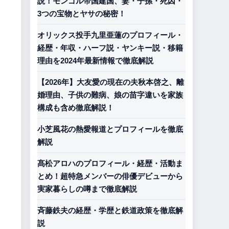
説！モンゴル帝国建国、妻・子孫・死因・
3つの宝物とヤサの秘密！
オリックス投手九里亜蓮のプロフィール・
経歴・年収・ハーフ説・ヤンキー説・移籍
理由を2024年最新情報で徹底解説
【2026年】大友愛の現在の夫秋本啓之、離
婚理由、子供の難病、娘の苗字違いを家族
構成も含め徹底解説！
小芝風花の熱愛報道とプロフィールを徹底
解説
髙松アロハのプロフィール・経歴・活動ま
とめ！超特急メンバーの俳優デビューから
実家暮らしの噂まで徹底解説
斉藤鉄夫の経歴・学歴と鉄道政策を徹底解
説