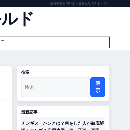
会社概要
お問い合わせ
私たちのストーリー
ルルド
ター
検索
表
示
最新記事
チンギス＝ハンとは？何をした人か徹底解