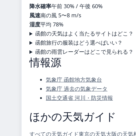
降水確率
午前 30% / 午後 60%
風速
南の風 5〜8 m/s
湿度
平均 78%
函館の天気はよく当たるサイトはどこ？
函館旅行の服装はどう選べばいい？
函館の雨雲レーダーはどこで見られる？
情報源
気象庁 函館地方気象台
気象庁 過去の気象データ
国土交通省 河川・防災情報
ほかの天気ガイド
すべての天気ガイド
東京の天気
大阪の天気