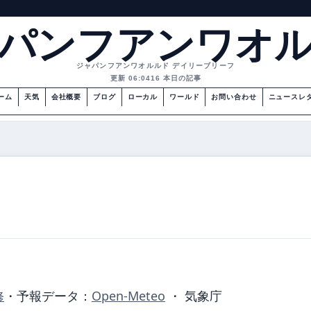
パンフアンワオ
ジャパンフアンワオルルド デイリーブリーフ
更新 06:04
16 本日の記事
ーム
天気
会社概要
ブログ
ローカル
ワールド
お問い合わせ
ニュースレ
修
・
予報データ：
Open-Meteo
・ 気象庁