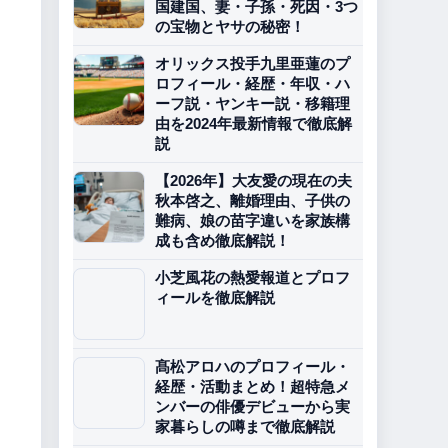
国建国、妻・子孫・死因・3つ
の宝物とヤサの秘密！
オリックス投手九里亜蓮のプ
ロフィール・経歴・年収・ハ
ーフ説・ヤンキー説・移籍理
由を2024年最新情報で徹底解
説
【2026年】大友愛の現在の夫
秋本啓之、離婚理由、子供の
難病、娘の苗字違いを家族構
成も含め徹底解説！
小芝風花の熱愛報道とプロフ
ィールを徹底解説
髙松アロハのプロフィール・
経歴・活動まとめ！超特急メ
ンバーの俳優デビューから実
家暮らしの噂まで徹底解説