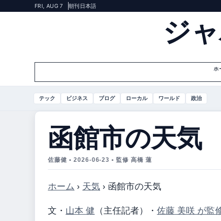
FRI, AUG 7
朝刊
日本語
ジャ
ホ
テック
ビジネス
ブログ
ローカル
ワールド
政治
函館市の天気
佐藤健 • 2026-06-23 • 監修 高橋 蓮
ホーム
›
天気
›
函館市の天気
文・
山本 健
（主任記者）
・
佐藤 美咲 が監