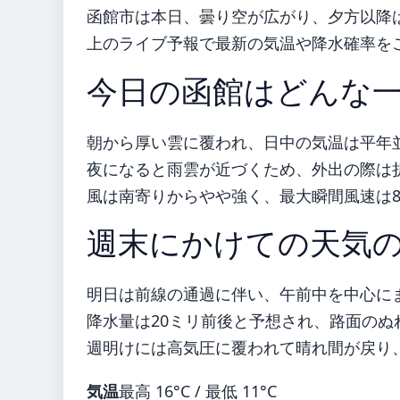
函館市は本日、曇り空が広がり、夕方以降
上のライブ予報で最新の気温や降水確率を
今日の函館はどんな
朝から厚い雲に覆われ、日中の気温は平年並
夜になると雨雲が近づくため、外出の際は
風は南寄りからやや強く、最大瞬間風速は
週末にかけての天気
明日は前線の通過に伴い、午前中を中心に
降水量は20ミリ前後と予想され、路面のぬ
週明けには高気圧に覆われて晴れ間が戻り
気温
最高 16°C / 最低 11°C