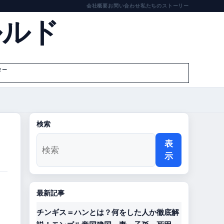
会社概要
お問い合わせ
私たちのストーリー
ルルド
ター
検索
表
示
最新記事
チンギス＝ハンとは？何をした人か徹底解