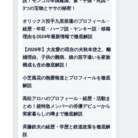
説！モンゴル帝国建国、妻・子孫・死因・
3つの宝物とヤサの秘密！
オリックス投手九里亜蓮のプロフィール・
経歴・年収・ハーフ説・ヤンキー説・移籍
理由を2024年最新情報で徹底解説
【2026年】大友愛の現在の夫秋本啓之、離
婚理由、子供の難病、娘の苗字違いを家族
構成も含め徹底解説！
小芝風花の熱愛報道とプロフィールを徹底
解説
髙松アロハのプロフィール・経歴・活動ま
とめ！超特急メンバーの俳優デビューから
実家暮らしの噂まで徹底解説
斉藤鉄夫の経歴・学歴と鉄道政策を徹底解
説