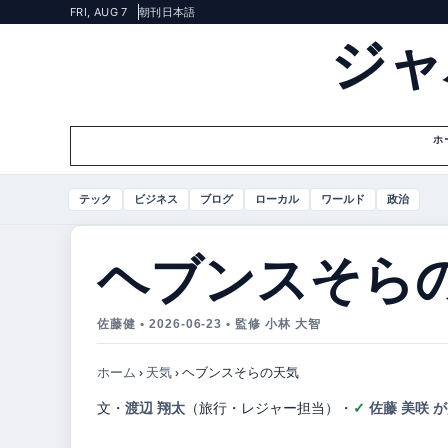
FRI, AUG 7
朝刊
日本語
ジャ
ホ
テック
ビジネス
ブログ
ローカル
ワールド
政治
ヘブンスそら
佐藤健 • 2026-06-23 • 監修 小林 大智
ホーム
›
天気
›
ヘブンスそらの天気
文・
渡辺 翔太
（旅行・レジャー担当）
・
佐藤 美咲 