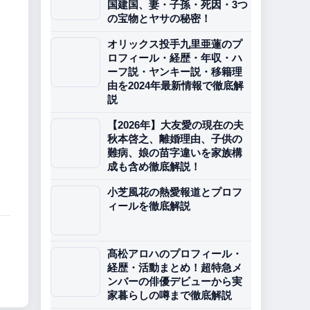
国建国、妻・子孫・死因・3つ
の宝物とヤサの秘密！
オリックス投手九里亜蓮のプ
ロフィール・経歴・年収・ハ
ーフ説・ヤンキー説・移籍理
由を2024年最新情報で徹底解
説
【2026年】大友愛の現在の夫
秋本啓之、離婚理由、子供の
難病、娘の苗字違いを家族構
成も含め徹底解説！
小芝風花の熱愛報道とプロフ
ィールを徹底解説
髙松アロハのプロフィール・
経歴・活動まとめ！超特急メ
ンバーの俳優デビューから実
家暮らしの噂まで徹底解説