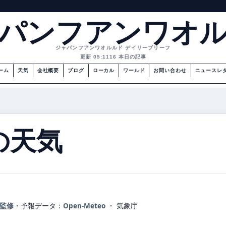
パンフアンワオ
ジャパンフアンワオルルド デイリーブリーフ
更新 05:11
16 本日の記事
ーム
天気
会社概要
ブログ
ローカル
ワールド
お問い合わせ
ニュースレ
の天気
が監修
・
予報データ：
Open-Meteo
・ 気象庁