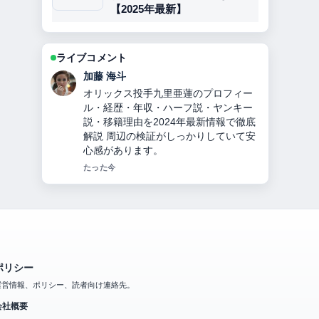
【2025年最新】
ライブコメント
高橋 蓮
【2026年】大友愛の現在の夫秋本啓
之、離婚理由、子供の難病、娘の苗字
違いを家族構成も含め徹底解説！ の整
理がとても分かりやすいです。今日の
中でも特に読みやすいです。
3 分前
ポリシー
運営情報、ポリシー、読者向け連絡先。
会社概要