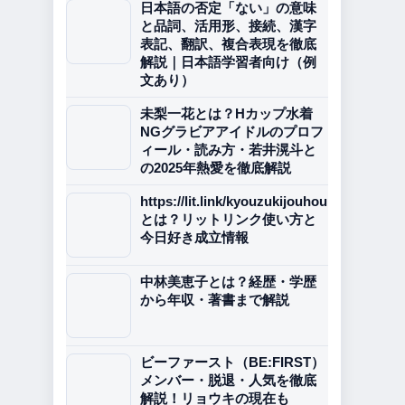
日本語の否定「ない」の意味
と品詞、活用形、接続、漢字
表記、翻訳、複合表現を徹底
解説｜日本語学習者向け（例
文あり）
未梨一花とは？Hカップ水着
NGグラビアアイドルのプロフ
ィール・読み方・若井滉斗と
の2025年熱愛を徹底解説
https://lit.link/kyouzukijouhou
とは？リットリンク使い方と
今日好き成立情報
中林美恵子とは？経歴・学歴
から年収・著書まで解説
ビーファースト（BE:FIRST）
メンバー・脱退・人気を徹底
解説！リョウキの現在も