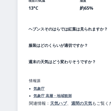
現在の気温
湿度
13°C
約65%
ヘブンスそのはらでは紅葉は見られますか？
服装はどのくらいが適切ですか？
週末の天気はどう変わりそうですか？
情報源
気象庁
気象庁 高層・地域観測
関連情報：
天気ハブ
、
週間の天気
もご覧く