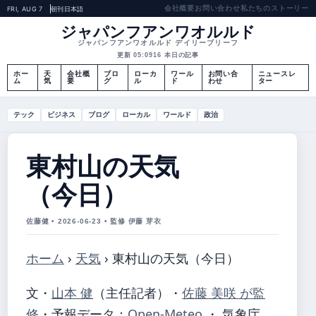
会社概要
お問い合わせ
私たちのストーリー
FRI, AUG 7
朝刊
日本語
ジャパンフアンワオルルド
ジャパンフアンワオルルド デイリーブリーフ
更新 05:09
16 本日の記事
ホー
天
会社概
ブロ
ローカ
ワール
お問い合
ニュースレ
ム
気
要
グ
ル
ド
わせ
ター
テック
ビジネス
ブログ
ローカル
ワールド
政治
東村山の天気
（今日）
佐藤健 • 2026-06-23 • 監修 伊藤 芽衣
ホーム
›
天気
›
東村山の天気（今日）
文・
山本 健
（主任記者）
・
佐藤 美咲 が監
修
・
予報データ：
Open-Meteo
・ 気象庁