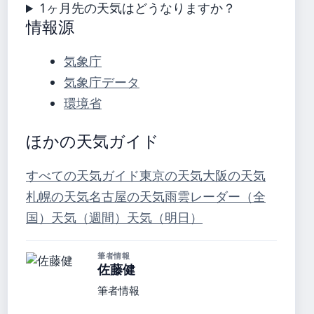
1ヶ月先の天気はどうなりますか？
情報源
気象庁
気象庁データ
環境省
ほかの天気ガイド
すべての天気ガイド
東京の天気
大阪の天気
札幌の天気
名古屋の天気
雨雲レーダー（全
国）
天気（週間）
天気（明日）
筆者情報
佐藤健
筆者情報