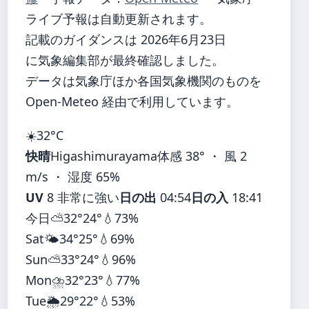
ライブ予報は自動更新されます。
記載のガイダンスは 2026年6月23日
に気象編集部が最終確認しました。
データは気象庁ほか各国気象機関のものを
Open-Meteo 経由で利用しています。
☀️
32°
C
快晴
Higashimurayama
体感 38° ・ 風 2
m/s ・ 湿度 65%
UV
8 非常に強い
日の出
04:54
日の入
18:41
今日
⛅
32°
24°
💧73%
Sat
🌤️
34°
25°
💧69%
Sun
⛅
33°
24°
💧96%
Mon
⛈️
32°
23°
💧77%
Tue
🌦️
29°
22°
💧53%