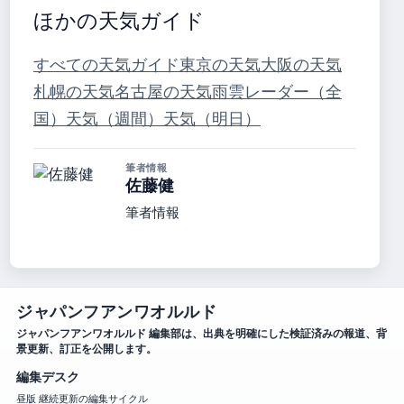
ほかの天気ガイド
すべての天気ガイド
東京の天気
大阪の天気
札幌の天気
名古屋の天気
雨雲レーダー（全
国）
天気（週間）
天気（明日）
筆者情報
佐藤健
筆者情報
ジャパンフアンワオルルド
ジャパンフアンワオルルド 編集部は、出典を明確にした検証済みの報道、背
景更新、訂正を公開します。
編集デスク
昼版 継続更新の編集サイクル