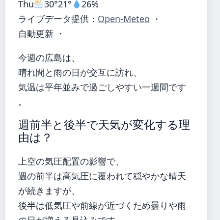
Thu
30°
21°
26%
ライブデータ提供：
Open-Meteo
・
自動更新 ・
今週の広島は、
晴れ間と雨の日が交互に訪れ、
気温は平年並みで過ごしやすい一週間です
。
週前半と後半で天気が変化する理
由は？
上空の気圧配置の影響で、
週の前半は高気圧に覆われて穏やかな晴天
が続きますが、
後半は低気圧や前線が近づくため曇りや雨
の日が増える見込みです。