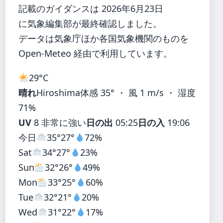
記載のガイダンスは 2026年6月23日
に気象編集部が最終確認しました。
データは気象庁ほか各国気象機関のものを
Open-Meteo 経由で利用しています。
29°
C
晴れ
Hiroshima
体感 35° ・ 風 1 m/s ・ 湿度
71%
UV
8 非常に強い
日の出
05:25
日の入
19:06
今日
35°
27°
72%
Sat
34°
27°
23%
Sun
32°
26°
49%
Mon
33°
25°
60%
Tue
32°
21°
20%
Wed
31°
22°
17%