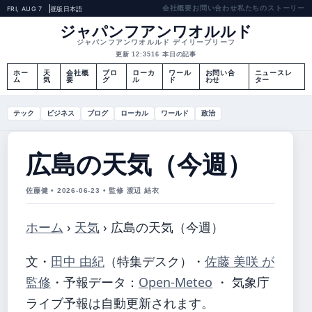
会社概要
お問い合わせ
私たちのストーリー
FRI, AUG 7
昼版
日本語
ジャパンフアンワオルルド
ジャパンフアンワオルルド デイリーブリーフ
更新 12:35
16 本日の記事
ホー
天
会社概
ブロ
ローカ
ワール
お問い合
ニュースレ
ム
気
要
グ
ル
ド
わせ
ター
テック
ビジネス
ブログ
ローカル
ワールド
政治
広島の天気（今週）
佐藤健 • 2026-06-23 • 監修 渡辺 結衣
ホーム
›
天気
›
広島の天気（今週）
文・
田中 由紀
（特集デスク）
・
佐藤 美咲 が
監修
・
予報データ：
Open-Meteo
・ 気象庁
ライブ予報は自動更新されます。