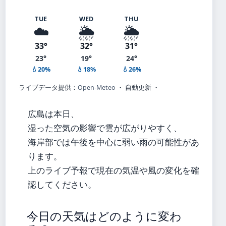
TUE
WED
THU
☁️
🌦️
🌦️
33°
32°
31°
23°
19°
24°
💧20%
💧18%
💧26%
ライブデータ提供：
Open-Meteo
・ 自動更新 ・
広島は本日、
湿った空気の影響で雲が広がりやすく、
海岸部では午後を中心に弱い雨の可能性があ
ります。
上のライブ予報で現在の気温や風の変化を確
認してください。
今日の天気はどのように変わ