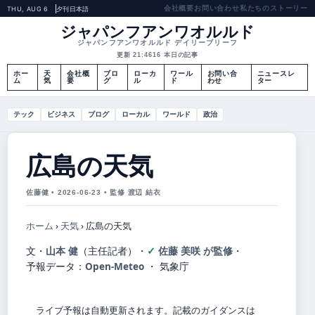
会社概要
お問い合わせ
私たちのストーリー
THU, AUG 6
夕刊
日本語
ジャパンフアンワオルルド
ジャパンフアンワオルルド デイリーブリーフ
更新 21:46
16 本日の記事
ホー
天
会社概
ブロ
ローカ
ワール
お問い合
ニュースレ
ム
気
要
グ
ル
ド
わせ
ター
テック
ビジネス
ブログ
ローカル
ワールド
政治
広島の天気
佐藤健 • 2026-06-23 • 監修 渡辺 結衣
ホーム
›
天気
›
広島の天気
文・
山本 健
（主任記者）
・
佐藤 美咲 が監修
・
予報データ：
Open-Meteo
・ 気象庁
ライブ予報は自動更新されます。記載のガイダンスは