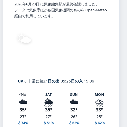
2026年6月23日 に気象編集部が最終確認しました。
データは気象庁ほか各国気象機関のものを Open-Meteo
経由で利用しています。
🌤️
28°
C
晴れ
Hiroshima
体感 32° ・ 風 2 m/s ・ 湿度 77%
UV
8 非常に強い
日の出
05:25
日の入
19:06
今日
SAT
SUN
MON
☁️
🌦️
☁️
⛈️
35°
35°
32°
33°
27°
27°
26°
25°
💧74%
💧51%
💧62%
💧62%