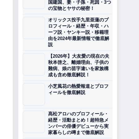
国建国、妻・子孫・死因・3つ
の宝物とヤサの秘密！
オリックス投手九里亜蓮のプ
ロフィール・経歴・年収・ハ
ーフ説・ヤンキー説・移籍理
由を2024年最新情報で徹底解
説
【2026年】大友愛の現在の夫
秋本啓之、離婚理由、子供の
難病、娘の苗字違いを家族構
成も含め徹底解説！
小芝風花の熱愛報道とプロフ
ィールを徹底解説
髙松アロハのプロフィール・
経歴・活動まとめ！超特急メ
ンバーの俳優デビューから実
家暮らしの噂まで徹底解説