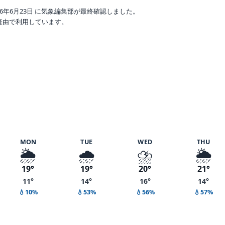
6年6月23日 に気象編集部が最終確認しました。
o 経由で利用しています。
湿度 61%
MON
TUE
WED
THU
🌦️
🌧️
⛈️
🌦️
19°
19°
20°
21°
11°
14°
16°
14°
💧10%
💧53%
💧56%
💧57%