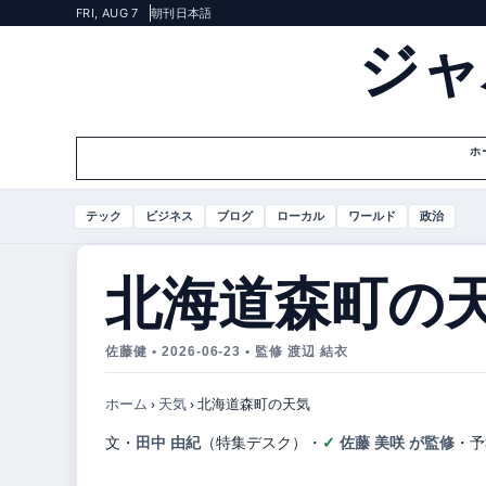
FRI, AUG 7
朝刊
日本語
ジャ
ホ
テック
ビジネス
ブログ
ローカル
ワールド
政治
北海道森町の
佐藤健 • 2026-06-23 • 監修 渡辺 結衣
ホーム
›
天気
›
北海道森町の天気
文・
田中 由紀
（特集デスク）
・
佐藤 美咲 が監修
・
予