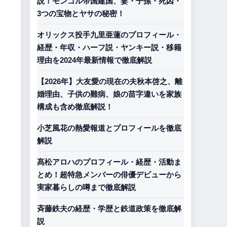
説！モンゴル帝国建国、妻・子孫・死因・
3つの宝物とヤサの秘密！
オリックス投手九里亜蓮のプロフィール・
経歴・年収・ハーフ説・ヤンキー説・移籍
理由を2024年最新情報で徹底解説
【2026年】大友愛の現在の夫秋本啓之、離
婚理由、子供の難病、娘の苗字違いを家族
構成も含め徹底解説！
小芝風花の熱愛報道とプロフィールを徹底
解説
髙松アロハのプロフィール・経歴・活動ま
とめ！超特急メンバーの俳優デビューから
実家暮らしの噂まで徹底解説
斉藤鉄夫の経歴・学歴と鉄道政策を徹底解
説