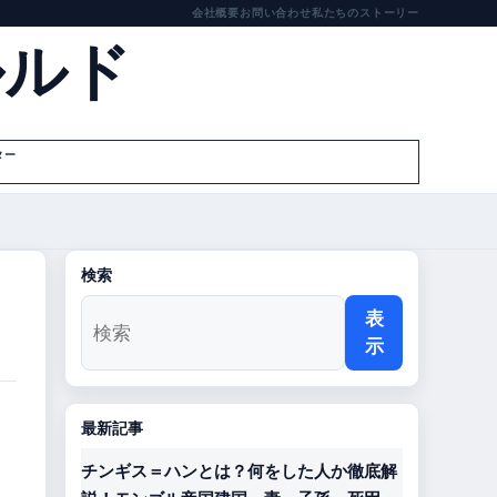
会社概要
お問い合わせ
私たちのストーリー
ルルド
ター
検索
表
示
最新記事
チンギス＝ハンとは？何をした人か徹底解