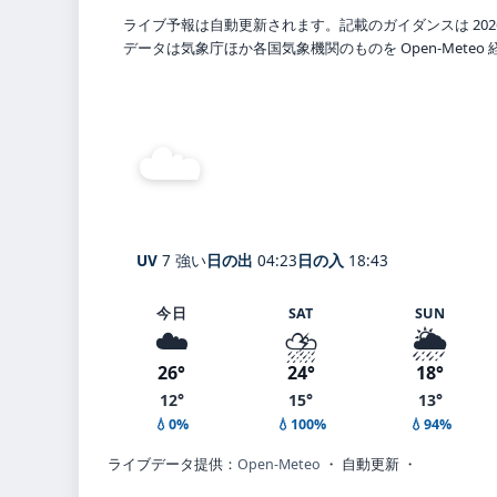
ライブ予報は自動更新されます。記載のガイダンスは 202
データは気象庁ほか各国気象機関のものを Open-Mete
☁️
曇り
25°
C
Hokkaido
体感 28° ・ 風 2 m/s ・ 
UV
7 強い
日の出
04:23
日の入
18:43
今日
SAT
SUN
☁️
⛈️
🌦️
26°
24°
18°
12°
15°
13°
💧0%
💧100%
💧94%
ライブデータ提供：
Open-Meteo
・ 自動更新 ・