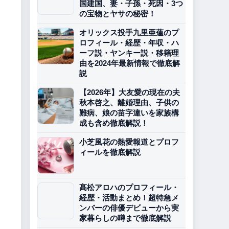
国建国、妻・子孫・死因・3つ
の宝物とヤサの秘密！
オリックス投手九里亜蓮のプ
ロフィール・経歴・年収・ハ
ーフ説・ヤンキー説・移籍理
由を2024年最新情報で徹底解
説
【2026年】大友愛の現在の夫
秋本啓之、離婚理由、子供の
難病、娘の苗字違いを家族構
成も含め徹底解説！
小芝風花の熱愛報道とプロフ
ィールを徹底解説
髙松アロハのプロフィール・
経歴・活動まとめ！超特急メ
ンバーの俳優デビューから実
家暮らしの噂まで徹底解説