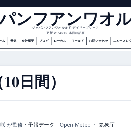
パンフアンワオ
ジャパンフアンワオルルド デイリーブリーフ
更新 21:46
16 本日の記事
ーム
天気
会社概要
ブログ
ローカル
ワールド
お問い合わせ
ニュースレ
10日間）
美咲 が監修
・
予報データ：
Open-Meteo
・ 気象庁