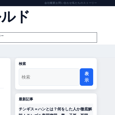
会社概要
お問い合わせ
私たちのストーリー
ルルド
ター
検索
表
示
最新記事
チンギス＝ハンとは？何をした人か徹底解