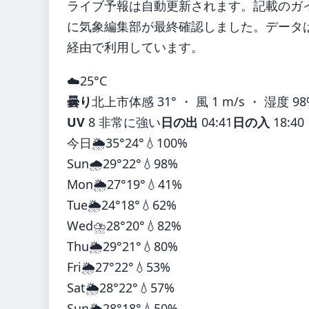
ライブ予報は自動更新されます。記載のガイダ
に気象編集部が最終確認しました。データは気
経由で利用しています。
☁️
25°
C
曇り
北上市
体感 31° ・ 風 1 m/s ・ 湿度 9
UV
8 非常に強い
日の出
04:41
日の入
18:40
今日
🌦️
35°
24°
💧100%
Sun
🌧️
29°
22°
💧98%
Mon
🌦️
27°
19°
💧41%
Tue
🌦️
24°
18°
💧62%
Wed
⛈️
28°
20°
💧82%
Thu
🌦️
29°
21°
💧80%
Fri
🌦️
27°
22°
💧53%
Sat
🌦️
28°
22°
💧57%
Sun
🌦️
28°
18°
💧50%