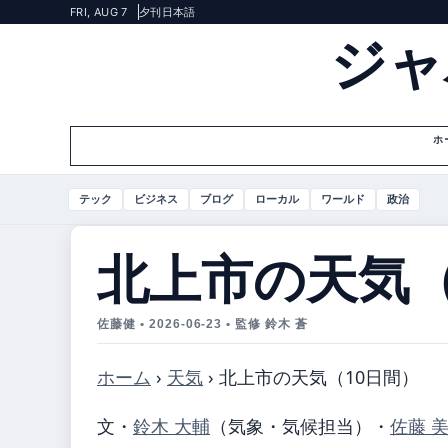
FRI, AUG 7
夕刊
日本語
ジャ
ホ
テック
ビジネス
ブログ
ローカル
ワールド
政治
北上市の天気（
佐藤健 • 2026-06-23 • 監修 鈴木 蒼
ホーム
›
天気
›
北上市の天気（10日間）
文・
鈴木 大輔
（気象・気候担当）
・
佐藤 