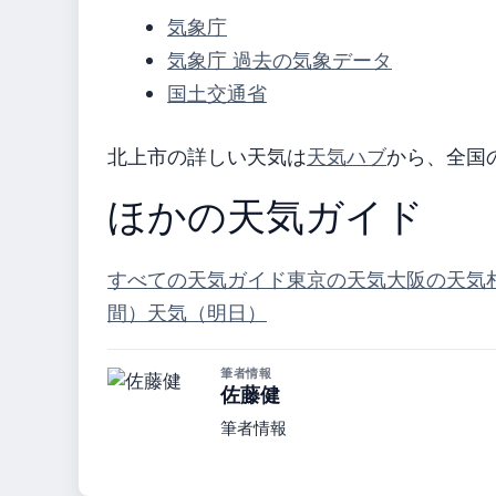
気象庁
気象庁 過去の気象データ
国土交通省
北上市の詳しい天気は
天気ハブ
から、全国
ほかの天気ガイド
すべての天気ガイド
東京の天気
大阪の天気
間）
天気（明日）
筆者情報
佐藤健
筆者情報