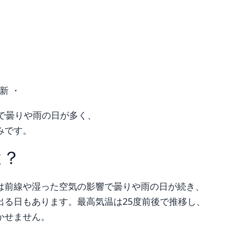
新 ・
で曇りや雨の日が多く、
みです。
は？
は前線や湿った空気の影響で曇りや雨の日が続き、
出る日もあります。最高気温は25度前後で推移し、
かせません。