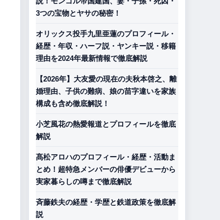
説！モンゴル帝国建国、妻・子孫・死因・
3つの宝物とヤサの秘密！
オリックス投手九里亜蓮のプロフィール・
経歴・年収・ハーフ説・ヤンキー説・移籍
理由を2024年最新情報で徹底解説
【2026年】大友愛の現在の夫秋本啓之、離
婚理由、子供の難病、娘の苗字違いを家族
構成も含め徹底解説！
小芝風花の熱愛報道とプロフィールを徹底
解説
髙松アロハのプロフィール・経歴・活動ま
とめ！超特急メンバーの俳優デビューから
実家暮らしの噂まで徹底解説
斉藤鉄夫の経歴・学歴と鉄道政策を徹底解
説