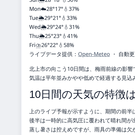
Mon
☁️
28°
17°
💧37%
Tue
🌦️
29°
21°
💧33%
Wed
🌦️
29°
24°
💧31%
Thu
🌦️
25°
23°
💧41%
Fri
⛈️
26°
22°
💧58%
ライブデータ提供：
Open-Meteo
・ 自動更
北上市の向こう10日間は、梅雨前線の影響
気温は平年並みかやや低めで経過する見込
10日間の天気の特徴
上のライブ予報が示すように、期間の前半
後半は一時的に高気圧に覆われて晴れ間が
蒸し暑さは控えめですが、雨具の準備は欠