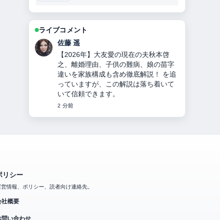
ライブコメント
伊藤 芽衣
チンギス＝ハンとは？何をした人か徹
底解説！モンゴル帝国建国、妻・子
孫・死因・3つの宝物とヤサの秘密！
の背景説明が助かります。ライブ更新
を続けてください。
4 分前
ポリシー
運営情報、ポリシー、読者向け連絡先。
会社概要
お問い合わせ