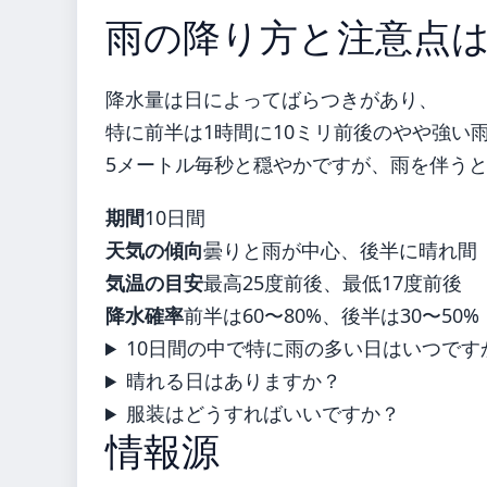
雨の降り方と注意点
降水量は日によってばらつきがあり、
特に前半は1時間に10ミリ前後のやや強い
5メートル毎秒と穏やかですが、雨を伴う
期間
10日間
天気の傾向
曇りと雨が中心、後半に晴れ間
気温の目安
最高25度前後、最低17度前後
降水確率
前半は60〜80%、後半は30〜50%
10日間の中で特に雨の多い日はいつです
晴れる日はありますか？
服装はどうすればいいですか？
情報源