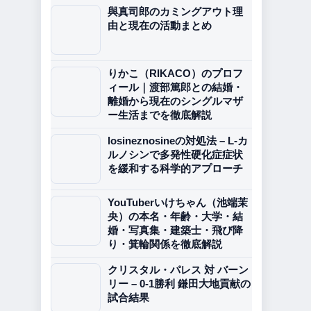
與真司郎のカミングアウト理
由と現在の活動まとめ
りかこ（RIKACO）のプロフ
ィール｜渡部篤郎との結婚・
離婚から現在のシングルマザ
ー生活までを徹底解説
losineznosineの対処法 – L-カ
ルノシンで多発性硬化症症状
を緩和する科学的アプローチ
YouTuberいけちゃん（池端茉
央）の本名・年齢・大学・結
婚・写真集・建築士・飛び降
り・箕輪関係を徹底解説
クリスタル・パレス 対 バーン
リー – 0-1勝利 鎌田大地貢献の
試合結果