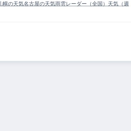
札幌の天気
名古屋の天気
雨雲レーダー（全国）
天気（週