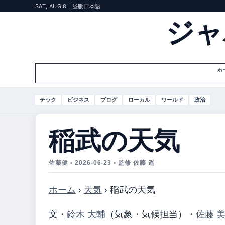
SAT, AUG 8
昼版
日本語
ジャ
ホ
テック
ビジネス
ブログ
ローカル
ワールド
政治
稲武の天気
佐藤健 • 2026-06-23 • 監修 佐藤 遥
ホーム
›
天気
›
稲武の天気
文・
鈴木 大輔
（気象・気候担当）
・
佐藤 