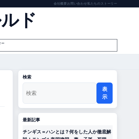
会社概要
お問い合わせ
私たちのストーリー
ルルド
ター
検索
表
示
最新記事
チンギス＝ハンとは？何をした人か徹底解