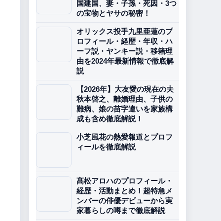
国建国、妻・子孫・死因・3つ
の宝物とヤサの秘密！
オリックス投手九里亜蓮のプ
ロフィール・経歴・年収・ハ
ーフ説・ヤンキー説・移籍理
由を2024年最新情報で徹底解
説
【2026年】大友愛の現在の夫
秋本啓之、離婚理由、子供の
難病、娘の苗字違いを家族構
成も含め徹底解説！
小芝風花の熱愛報道とプロフ
ィールを徹底解説
髙松アロハのプロフィール・
経歴・活動まとめ！超特急メ
ンバーの俳優デビューから実
家暮らしの噂まで徹底解説