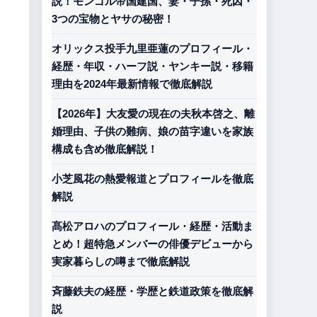
説！モンゴル帝国建国、妻・子孫・死因・
3つの宝物とヤサの秘密！
オリックス投手九里亜蓮のプロフィール・
経歴・年収・ハーフ説・ヤンキー説・移籍
理由を2024年最新情報で徹底解説
【2026年】大友愛の現在の夫秋本啓之、離
婚理由、子供の難病、娘の苗字違いを家族
構成も含め徹底解説！
小芝風花の熱愛報道とプロフィールを徹底
解説
髙松アロハのプロフィール・経歴・活動ま
とめ！超特急メンバーの俳優デビューから
実家暮らしの噂まで徹底解説
斉藤鉄夫の経歴・学歴と鉄道政策を徹底解
説