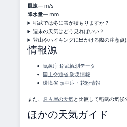
風速
— m/s
降水量
— mm
稲武では冬に雪が積もりますか？
週末の天気はどう見ればいい？
登山やハイキングに出かける際の注意点
情報源
気象庁 稲武観測データ
国土交通省 防災情報
環境省 熱中症・花粉情報
また、
名古屋の天気
と比較して稲武の気候
ほかの天気ガイド