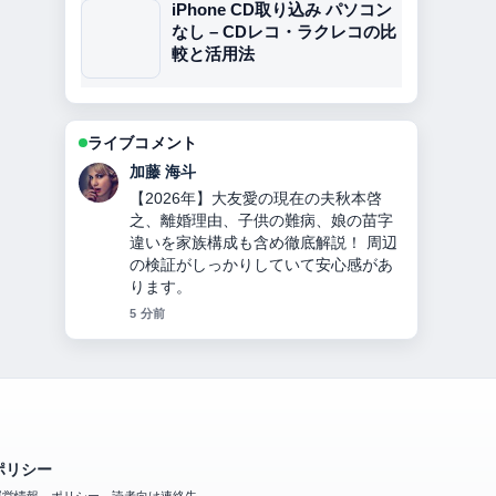
iPhone CD取り込み パソコン
なし – CDレコ・ラクレコの比
較と活用法
ライブコメント
高橋 蓮
チンギス＝ハンとは？何をした人か徹
底解説！モンゴル帝国建国、妻・子
孫・死因・3つの宝物とヤサの秘密！
の整理がとても分かりやすいです。今
日の中でも特に読みやすいです。
7 分前
ポリシー