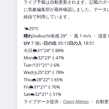
ライブ予報は自動更新されます。記載のガイダ
に気象編集部が最終確認しました。データは気
経由で利用しています。
🌤️
25°
C
晴れ
Inabuchi
体感 29° ・ 風 1 m/s ・ 湿度 
UV
7 強い
日の出
05:13
日の入
18:51
今日
🌦️
31°
24°
💧88%
Mon
🌦️
32°
23°
💧47%
Tue
⛅
31°
21°
💧6%
Wed
⛈️
25°
23°
💧78%
Thu
🌧️
28°
22°
💧65%
Fri
🌦️
31°
21°
💧76%
Sat
☁️
32°
21°
💧51%
ライブデータ提供：
Open-Meteo
・ 自動更