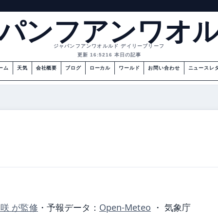
パンフアンワオ
ジャパンフアンワオルルド デイリーブリーフ
更新 16:52
16 本日の記事
ーム
天気
会社概要
ブログ
ローカル
ワールド
お問い合わせ
ニュースレ
美咲 が監修
・
予報データ：
Open-Meteo
・ 気象庁