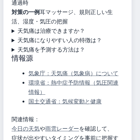
通過時
対策の一例
耳マッサージ、規則正しい生
活、湿度・気圧の把握
天気痛は治療できますか？
天気痛になりやすい人の特徴は？
天気痛を予測する方法は？
情報源
気象庁：天気痛（気象病）について
環境省：熱中症予防情報（気圧関連
情報）
国土交通省：気候変動と健康
関連情報：
今日の天気
や
雨雲レーダー
を確認して、
症状が出やすいタイミングを事前に把握す