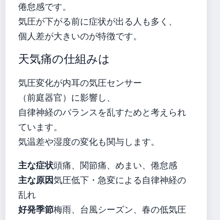
倦怠感です。
気圧が下がる前に症状が出る人も多く、
個人差が大きいのが特徴です。
天気痛の仕組みは
気圧変化が内耳の気圧センサー
（前庭器官）に影響し、
自律神経のバランスを乱すためと考えられ
ています。
気温差や湿度の変化も関与します。
主な症状
頭痛、関節痛、めまい、倦怠感
主な原因
気圧低下・急変による自律神経の
乱れ
好発季節
梅雨、台風シーズン、春の低気圧