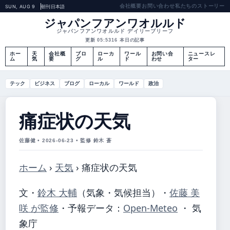
会社概要
お問い合わせ
私たちのストーリー
SUN, AUG 9
朝刊
日本語
ジャパンフアンワオルルド
ジャパンフアンワオルルド デイリーブリーフ
更新 05:53
16 本日の記事
ホー
天
会社概
ブロ
ローカ
ワール
お問い合
ニュースレ
ム
気
要
グ
ル
ド
わせ
ター
テック
ビジネス
ブログ
ローカル
ワールド
政治
痛症状の天気
佐藤健 • 2026-06-23 • 監修 鈴木 蒼
ホーム
›
天気
›
痛症状の天気
文・
鈴木 大輔
（気象・気候担当）
・
佐藤 美
咲 が監修
・
予報データ：
Open-Meteo
・ 気
象庁