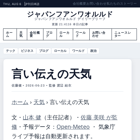
会社概要
お問い合わせ
私たちのストーリー
THU, AUG 6
夕刊
日本語
ジャパンフアンワオルルド
ジャパンフアンワオルルド デイリーブリーフ
更新 21:41
16 本日の記事
ホー
天
会社概
ブロ
ローカ
ワール
お問い合
ニュースレ
ム
気
要
グ
ル
ド
わせ
ター
テック
ビジネス
ブログ
ローカル
ワールド
政治
言い伝えの天気
佐藤健 • 2026-06-23 • 監修 渡辺 結衣
ホーム
›
天気
›
言い伝えの天気
文・
山本 健
（主任記者）
・
佐藤 美咲 が監
修
・
予報データ：
Open-Meteo
・ 気象庁
ライブ予報は自動更新されます。