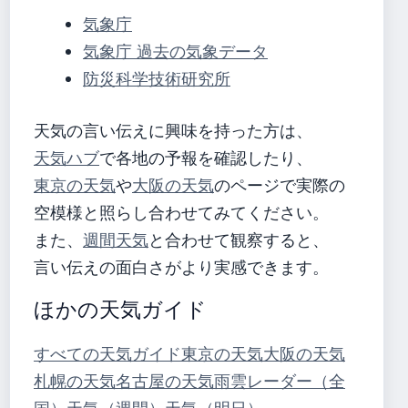
気象庁
気象庁 過去の気象データ
防災科学技術研究所
天気の言い伝えに興味を持った方は、
天気ハブ
で各地の予報を確認したり、
東京の天気
や
大阪の天気
のページで実際の
空模様と照らし合わせてみてください。
また、
週間天気
と合わせて観察すると、
言い伝えの面白さがより実感できます。
ほかの天気ガイド
すべての天気ガイド
東京の天気
大阪の天気
札幌の天気
名古屋の天気
雨雲レーダー（全