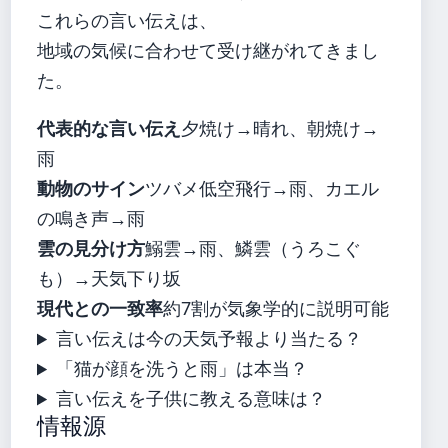
これらの言い伝えは、
地域の気候に合わせて受け継がれてきまし
た。
代表的な言い伝え
夕焼け→晴れ、朝焼け→
雨
動物のサイン
ツバメ低空飛行→雨、カエル
の鳴き声→雨
雲の見分け方
鰯雲→雨、鱗雲（うろこぐ
も）→天気下り坂
現代との一致率
約7割が気象学的に説明可能
言い伝えは今の天気予報より当たる？
「猫が顔を洗うと雨」は本当？
言い伝えを子供に教える意味は？
情報源