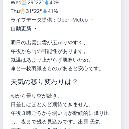
Wed
29°
22°
40%
Thu
31°
22°
41%
ライブデータ提供：
Open-Meteo
・
自動更新 ・
明日の出雲は雲が広がりやすく、
午後から雨の可能性があります。
気温はあまり上がらず肌寒いため、
傘と一枚羽織るものがあると安心です。
天気の移り変わりは？
朝から曇り空が続き、
日差しはほとんど期待できません。
午後３時ごろから弱い雨が断続的に降り出
し、夜まで残る見込みです。出雲 天気