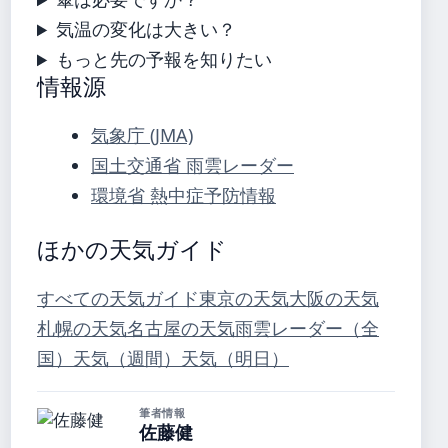
気温の変化は大きい？
もっと先の予報を知りたい
情報源
気象庁 (JMA)
国土交通省 雨雲レーダー
環境省 熱中症予防情報
ほかの天気ガイド
すべての天気ガイド
東京の天気
大阪の天気
札幌の天気
名古屋の天気
雨雲レーダー（全
国）
天気（週間）
天気（明日）
筆者情報
佐藤健