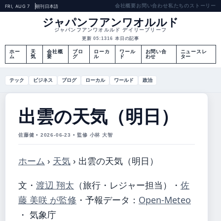
会社概要
お問い合わせ
私たちのストーリー
FRI, AUG 7
朝刊
日本語
ジャパンフアンワオルルド
ジャパンフアンワオルルド デイリーブリーフ
更新 05:13
16 本日の記事
ホー
天
会社概
ブロ
ローカ
ワール
お問い合
ニュースレ
ム
気
要
グ
ル
ド
わせ
ター
テック
ビジネス
ブログ
ローカル
ワールド
政治
出雲の天気（明日）
佐藤健 • 2026-06-23 • 監修 小林 大智
ホーム
›
天気
›
出雲の天気（明日）
文・
渡辺 翔太
（旅行・レジャー担当）
・
佐
藤 美咲 が監修
・
予報データ：
Open-Meteo
・ 気象庁