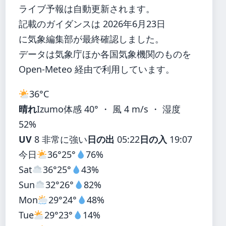
ライブ予報は自動更新されます。
記載のガイダンスは 2026年6月23日
に気象編集部が最終確認しました。
データは気象庁ほか各国気象機関のものを
Open-Meteo 経由で利用しています。
36°
C
晴れ
Izumo
体感 40° ・ 風 4 m/s ・ 湿度
52%
UV
8 非常に強い
日の出
05:22
日の入
19:07
今日
36°
25°
76%
Sat
36°
25°
43%
Sun
32°
26°
82%
Mon
29°
24°
48%
Tue
29°
23°
14%