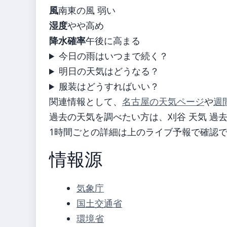
風
南東の風 弱い
湿度
やや高め
降水確率
午後に高まる
今日の雨はいつまで続く？
明日の天気はどうなる？
服装はどうすればいい？
関連情報として、
名古屋の天気ページ
や
週
過去の天気を調べたい方は、刈谷 天気 過
1時間ごとの詳細は上のライブ予報で確認
情報源
気象庁
国土交通省
環境省