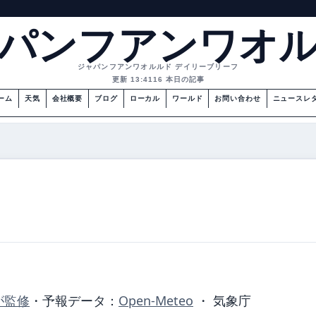
パンフアンワオ
ジャパンフアンワオルルド デイリーブリーフ
更新 13:41
16 本日の記事
ーム
天気
会社概要
ブログ
ローカル
ワールド
お問い合わせ
ニュースレ
が監修
・
予報データ：
Open-Meteo
・ 気象庁