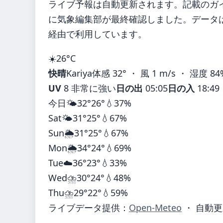
ライブ予報は自動更新されます。記載のガイダ
に気象編集部が最終確認しました。データは気
経由で利用しています。
☀️
26°
C
快晴
Kariya
体感 32° ・ 風 1 m/s ・ 湿度 84
UV
8 非常に強い
日の出
05:05
日の入
18:49
今日
🌤️
32°
26°
💧37%
Sat
🌤️
31°
25°
💧67%
Sun
🌦️
31°
25°
💧67%
Mon
🌦️
34°
24°
💧69%
Tue
☁️
36°
23°
💧33%
Wed
⛈️
30°
24°
💧48%
Thu
⛈️
29°
22°
💧59%
ライブデータ提供：
Open-Meteo
・ 自動更