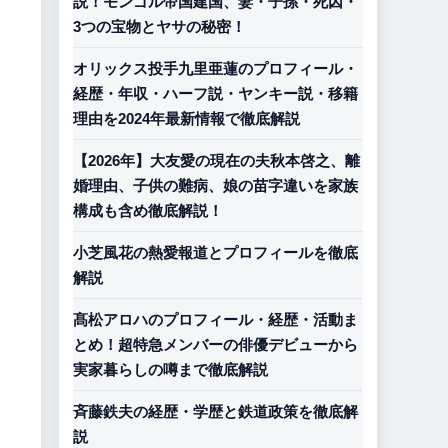
説！モンゴル帝国建国、妻・子孫・死因・
3つの宝物とヤサの秘密！
オリックス投手九里亜蓮のプロフィール・
経歴・年収・ハーフ説・ヤンキー説・移籍
理由を2024年最新情報で徹底解説
【2026年】大友愛の現在の夫秋本啓之、離
婚理由、子供の難病、娘の苗字違いを家族
構成も含め徹底解説！
小芝風花の熱愛報道とプロフィールを徹底
解説
髙松アロハのプロフィール・経歴・活動ま
とめ！超特急メンバーの俳優デビューから
実家暮らしの噂まで徹底解説
斉藤鉄夫の経歴・学歴と鉄道政策を徹底解
説