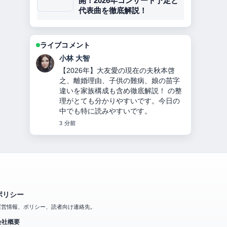
開！2026年コンサート予定と
代表曲を徹底解説！
ライブコメント
田中 美咲
チンギス＝ハンとは？何をした人か徹
底解説！モンゴル帝国建国、妻・子
孫・死因・3つの宝物とヤサの秘密！
を追っていますが、この解説は落ち着
いていて信頼できます。
5 分前
ポリシー
運営情報、ポリシー、読者向け連絡先。
会社概要