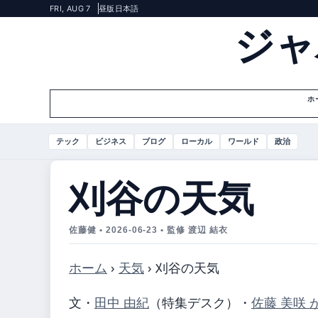
FRI, AUG 7
昼版
日本語
ジャ
ホ
テック
ビジネス
ブログ
ローカル
ワールド
政治
刈谷の天気
佐藤健 • 2026-06-23 • 監修 渡辺 結衣
ホーム
›
天気
›
刈谷の天気
文・
田中 由紀
（特集デスク）
・
佐藤 美咲 