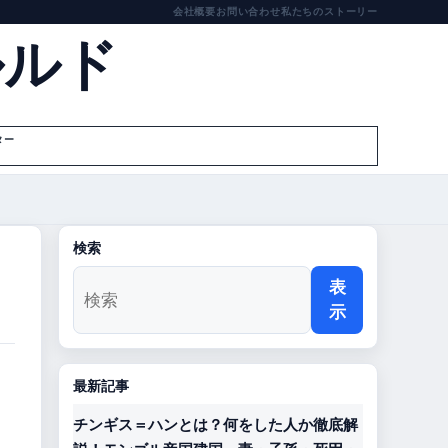
会社概要
お問い合わせ
私たちのストーリー
ルルド
ター
検索
表
示
最新記事
チンギス＝ハンとは？何をした人か徹底解