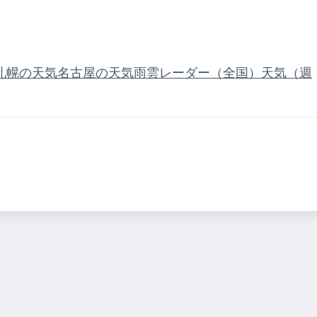
札幌の天気
名古屋の天気
雨雲レーダー（全国）
天気（週