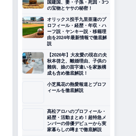
国建国、妻・子孫・死因・3つ
の宝物とヤサの秘密！
オリックス投手九里亜蓮のプ
ロフィール・経歴・年収・ハ
ーフ説・ヤンキー説・移籍理
由を2024年最新情報で徹底解
説
【2026年】大友愛の現在の夫
秋本啓之、離婚理由、子供の
難病、娘の苗字違いを家族構
成も含め徹底解説！
小芝風花の熱愛報道とプロフ
ィールを徹底解説
髙松アロハのプロフィール・
経歴・活動まとめ！超特急メ
ンバーの俳優デビューから実
家暮らしの噂まで徹底解説