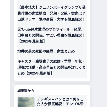
【藤本洸大】ジュノンボーイグランプリ受
賞俳優の家族構成・兄弟・父親・実家は？
出演ドラマ一覧や身長・大学も徹底解説！
元℃-ute鈴木愛理のプロフィール・経歴、
田中碧との関係、すごい理由を徹底解説！
【2026年最新版】
地井武男の死因や経歴、家族まとめ
キャスター膳場貴子の結婚・学歴・年収・
現在の活動・高市早苗との関係を詳しくま
とめ【2025年最新版】
編集部から
。
チンギス＝ハンとは？何をし
た人か徹底解説！モンゴル帝