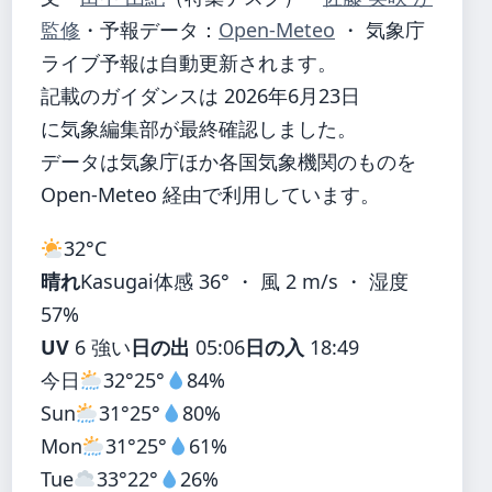
監修
・
予報データ：
Open-Meteo
・ 気象庁
ライブ予報は自動更新されます。
記載のガイダンスは 2026年6月23日
に気象編集部が最終確認しました。
データは気象庁ほか各国気象機関のものを
Open-Meteo 経由で利用しています。
32°
C
晴れ
Kasugai
体感 36° ・ 風 2 m/s ・ 湿度
57%
UV
6 強い
日の出
05:06
日の入
18:49
今日
32°
25°
84%
Sun
31°
25°
80%
Mon
31°
25°
61%
Tue
33°
22°
26%