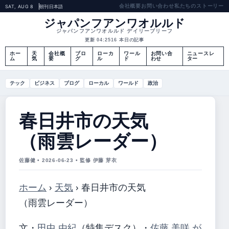
会社概要
お問い合わせ
私たちのストーリー
SAT, AUG 8
朝刊
日本語
ジャパンフアンワオルルド
ジャパンフアンワオルルド デイリーブリーフ
更新 04:25
16 本日の記事
ホー
天
会社概
ブロ
ローカ
ワール
お問い合
ニュースレ
ム
気
要
グ
ル
ド
わせ
ター
テック
ビジネス
ブログ
ローカル
ワールド
政治
春日井市の天気
（雨雲レーダー）
佐藤健 • 2026-06-23 • 監修 伊藤 芽衣
ホーム
›
天気
›
春日井市の天気
（雨雲レーダー）
文・
田中 由紀
（特集デスク）
・
佐藤 美咲 が