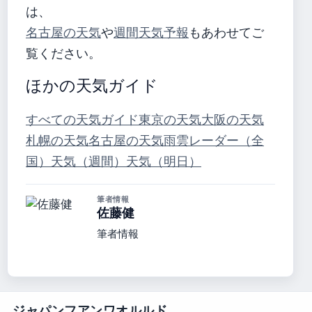
は、
名古屋の天気
や
週間天気予報
もあわせてご
覧ください。
ほかの天気ガイド
すべての天気ガイド
東京の天気
大阪の天気
札幌の天気
名古屋の天気
雨雲レーダー（全
国）
天気（週間）
天気（明日）
筆者情報
佐藤健
筆者情報
ジャパンフアンワオルルド