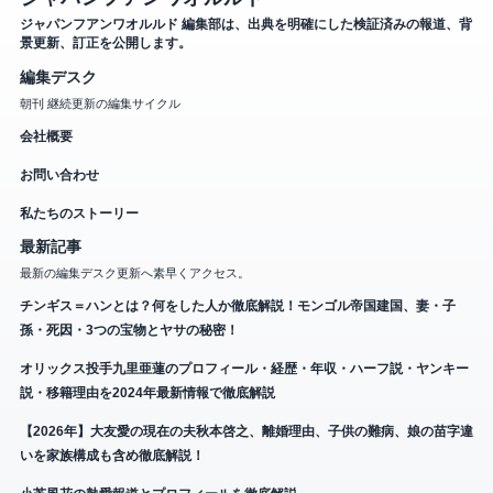
ジャパンフアンワオルルド 編集部は、出典を明確にした検証済みの報道、背
景更新、訂正を公開します。
編集デスク
朝刊 継続更新の編集サイクル
会社概要
お問い合わせ
私たちのストーリー
最新記事
最新の編集デスク更新へ素早くアクセス。
チンギス＝ハンとは？何をした人か徹底解説！モンゴル帝国建国、妻・子
孫・死因・3つの宝物とヤサの秘密！
オリックス投手九里亜蓮のプロフィール・経歴・年収・ハーフ説・ヤンキー
説・移籍理由を2024年最新情報で徹底解説
【2026年】大友愛の現在の夫秋本啓之、離婚理由、子供の難病、娘の苗字違
いを家族構成も含め徹底解説！