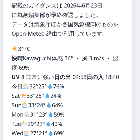
記載のガイダンスは 2026年6月23日
に気象編集部が最終確認しました。
データは気象庁ほか各国気象機関のものを
Open-Meteo 経由で利用しています。
31°
C
快晴
Kawaguchi
体感 36° ・ 風 3 m/s ・ 湿
度 69%
UV
8 非常に強い
日の出
04:53
日の入
18:40
今日
32°
25°
76%
Sat
33°
25°
24%
Sun
33°
24°
64%
Mon
31°
23°
59%
Tue
29°
22°
49%
Wed
27°
21°
69%