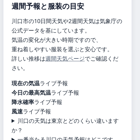
週間予報と服装の目安
川口市の10日間天気や2週間天気は気象庁の
公式データを基にしています。
気温の変化が大きい時期ですので、
重ね着しやすい服装を選ぶと安心です。
詳しい推移は
週間天気ページ
でご確認くだ
さい。
現在の気温
ライブ予報
今日の最高気温
ライブ予報
降水確率
ライブ予報
風速
ライブ予報
川口の天気は東京とどのくらい違います
か？
一番当たる川口の天気予報はどこです