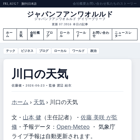
会社概要
お問い合わせ
私たちのストーリー
朝刊
日本語
FRI, AUG 7
ジャパンフアンワオルルド
ジャパンフアンワオルルド デイリーブリーフ
更新 07:39
16 本日の記事
ホー
天
会社概
ブロ
ローカ
ワール
お問い合わ
ニュースレ
ム
気
要
グ
ル
ド
せ
ター
テック
ビジネス
ブログ
ローカル
ワールド
政治
川口の天気
佐藤健 • 2026-06-23 • 監修 渡辺 結衣
ホーム
›
天気
›
川口の天気
文・
山本 健
（主任記者）
・
佐藤 美咲 が監
修
・
予報データ：
Open-Meteo
・ 気象庁
ライブ予報は自動更新されます。