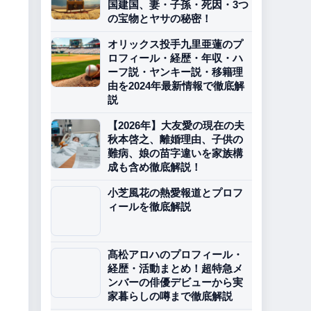
国建国、妻・子孫・死因・3つ
の宝物とヤサの秘密！
オリックス投手九里亜蓮のプ
ロフィール・経歴・年収・ハ
ーフ説・ヤンキー説・移籍理
由を2024年最新情報で徹底解
説
【2026年】大友愛の現在の夫
秋本啓之、離婚理由、子供の
難病、娘の苗字違いを家族構
成も含め徹底解説！
小芝風花の熱愛報道とプロフ
ィールを徹底解説
髙松アロハのプロフィール・
経歴・活動まとめ！超特急メ
ンバーの俳優デビューから実
家暮らしの噂まで徹底解説