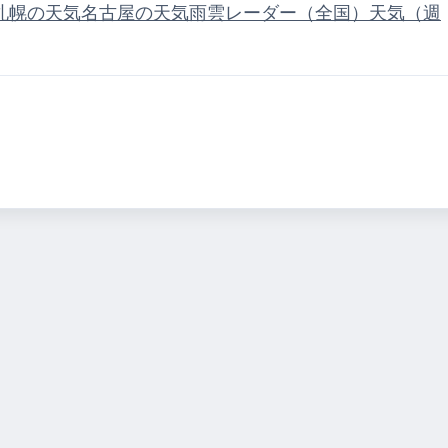
札幌の天気
名古屋の天気
雨雲レーダー（全国）
天気（週