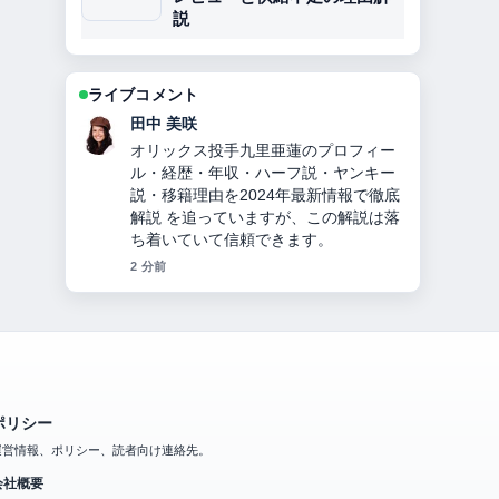
説
ライブコメント
中村 悠斗
【2026年】大友愛の現在の夫秋本啓
之、離婚理由、子供の難病、娘の苗字
違いを家族構成も含め徹底解説！ の背
景説明が助かります。ライブ更新を続
けてください。
4 分前
ポリシー
運営情報、ポリシー、読者向け連絡先。
会社概要