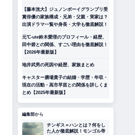
【藤本洸大】ジュノンボーイグランプリ受
賞俳優の家族構成・兄弟・父親・実家は？
出演ドラマ一覧や身長・大学も徹底解説！
元℃-ute鈴木愛理のプロフィール・経歴、
田中碧との関係、すごい理由を徹底解説！
。
【2026年最新版】
地井武男の死因や経歴、家族まとめ
キャスター膳場貴子の結婚・学歴・年収・
現在の活動・高市早苗との関係を詳しくま
とめ【2025年最新版】
編集部から
チンギス＝ハンとは？何をし
た人か徹底解説！モンゴル帝