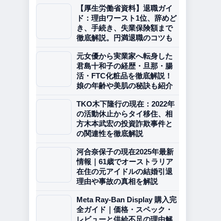
【厚生労働省資料】退職ガイ
ド：理由ワースト1位、辞めど
き、手続き、失業保険額まで
徹底解説。円満退職のコツも
元女優から実業家へ転身した
君島十和子の経歴・旦那・腸
活・FTC化粧品を徹底解説！
娘の年齢や美肌の秘訣も紹介
TKO木下隆行の現在：2022年
の活動休止からタイ移住、相
方木本武宏の投資詐欺事件と
の関連性を徹底解説
河合奈保子の現在2025年最新
情報｜61歳でオーストラリア
在住の元アイドルの結婚引退
理由や事故の真相を解説
Meta Ray-Ban Display 購入完
全ガイド｜価格・スペック・
レビューと供給不足の理由解