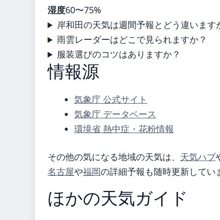
湿度
60〜75%
岸和田の天気は週間予報とどう違います
雨雲レーダーはどこで見られますか？
服装選びのコツはありますか？
情報源
気象庁 公式サイト
気象庁 データベース
環境省 熱中症・花粉情報
その他の気になる地域の天気は、
天気ハブ
名古屋
や
福岡
の詳細予報も随時更新してい
ほかの天気ガイド