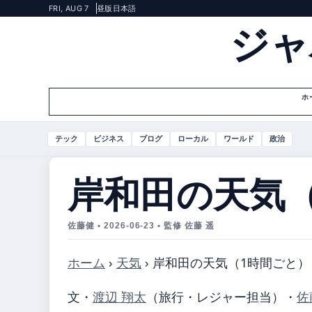
FRI, AUG 7
昼版
日本語
ジャ
ホ
テック
ビジネス
ブログ
ローカル
ワールド
政治
岸和田の天気
佐藤健 • 2026-06-23 • 監修 佐藤 遥
ホーム
›
天気
›
岸和田の天気（1時間ごと）
文・
渡辺 翔太
（旅行・レジャー担当）
・
佐