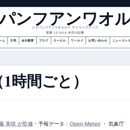
パンフアンワオ
ジャパンフアンワオルルド デイリーブリーフ
更新 13:36
16 本日の記事
ーム
天気
会社概要
ブログ
ローカル
ワールド
お問い合わせ
ニュースレ
（1時間ごと）
藤 美咲 が監修
・
予報データ：
Open-Meteo
・ 気象庁