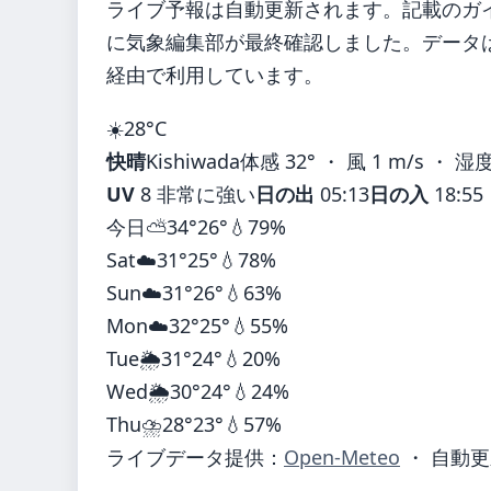
ライブ予報は自動更新されます。記載のガイダ
に気象編集部が最終確認しました。データは気
経由で利用しています。
☀️
28°
C
快晴
Kishiwada
体感 32° ・ 風 1 m/s ・ 湿度
UV
8 非常に強い
日の出
05:13
日の入
18:55
今日
⛅
34°
26°
💧79%
Sat
☁️
31°
25°
💧78%
Sun
☁️
31°
26°
💧63%
Mon
☁️
32°
25°
💧55%
Tue
🌦️
31°
24°
💧20%
Wed
🌦️
30°
24°
💧24%
Thu
⛈️
28°
23°
💧57%
ライブデータ提供：
Open-Meteo
・ 自動更