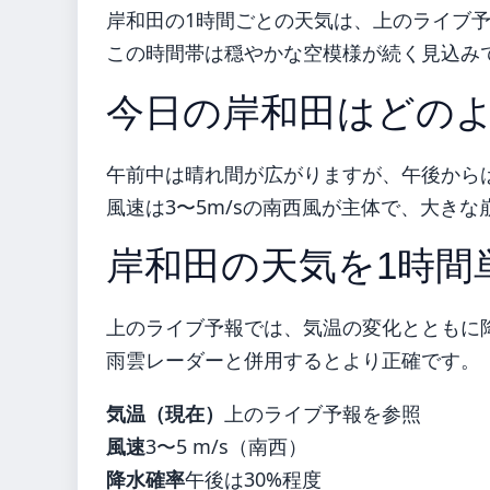
岸和田の1時間ごとの天気は、上のライブ
この時間帯は穏やかな空模様が続く見込み
今日の岸和田はどの
午前中は晴れ間が広がりますが、午後から
風速は3〜5m/sの南西風が主体で、大き
岸和田の天気を1時間
上のライブ予報では、気温の変化とともに
雨雲レーダーと併用するとより正確です。
気温（現在）
上のライブ予報を参照
風速
3〜5 m/s（南西）
降水確率
午後は30%程度