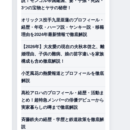
説！モンゴル帝国建国、妻・子孫・死因・
3つの宝物とヤサの秘密！
オリックス投手九里亜蓮のプロフィール・
経歴・年収・ハーフ説・ヤンキー説・移籍
理由を2024年最新情報で徹底解説
【2026年】大友愛の現在の夫秋本啓之、離
婚理由、子供の難病、娘の苗字違いを家族
構成も含め徹底解説！
小芝風花の熱愛報道とプロフィールを徹底
解説
髙松アロハのプロフィール・経歴・活動ま
とめ！超特急メンバーの俳優デビューから
実家暮らしの噂まで徹底解説
斉藤鉄夫の経歴・学歴と鉄道政策を徹底解
説