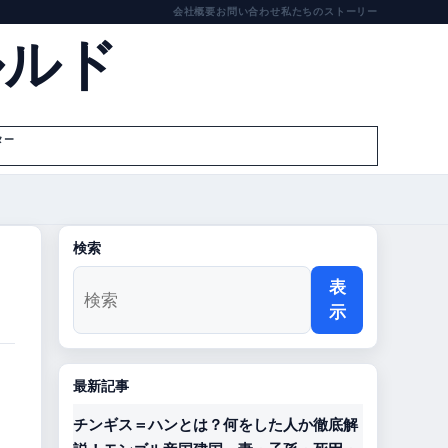
会社概要
お問い合わせ
私たちのストーリー
ルルド
ター
検索
表
示
最新記事
チンギス＝ハンとは？何をした人か徹底解