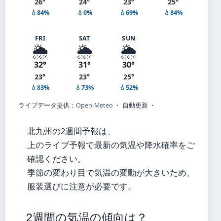
26°
24°
23°
25°
💧84%
💧0%
💧69%
💧84%
FRI
SAT
SUN
🌦️
🌦️
🌦️
32°
31°
30°
23°
23°
25°
💧83%
💧73%
💧52%
ライブデータ提供：
Open-Meteo
・ 自動更新 ・
北九州の2週間予報は、
上のライブ予報で最新の気温や降水確率をご
確認ください。
季節の変わり目で気温の変動が大きいため、
服装選びに注意が必要です。
2週間の気温の傾向は？