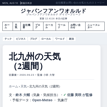
会社概要
お問い合わせ
私たちのストーリー
MON, AUG 10
昼版
日本語
ジャパンフアンワオルルド
ジャパンフアンワオルルド デイリーブリーフ
更新 12:41
16 本日の記事
ホー
天
会社概
ブロ
ローカ
ワール
お問い合
ニュースレ
ム
気
要
グ
ル
ド
わせ
ター
テック
ビジネス
ブログ
ローカル
ワールド
政治
北九州の天気
（2週間）
佐藤健 • 2026-06-23 • 監修 小林 大智
ホーム
›
天気
›
北九州の天気（2週間）
文・
鈴木 大輔
（気象・気候担当）
・
佐藤 美咲 が監修
・
予報データ：
Open-Meteo
・ 気象庁