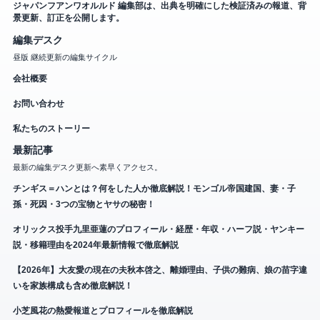
ジャパンフアンワオルルド 編集部は、出典を明確にした検証済みの報道、背
景更新、訂正を公開します。
編集デスク
昼版 継続更新の編集サイクル
会社概要
お問い合わせ
私たちのストーリー
最新記事
最新の編集デスク更新へ素早くアクセス。
チンギス＝ハンとは？何をした人か徹底解説！モンゴル帝国建国、妻・子
孫・死因・3つの宝物とヤサの秘密！
オリックス投手九里亜蓮のプロフィール・経歴・年収・ハーフ説・ヤンキー
説・移籍理由を2024年最新情報で徹底解説
【2026年】大友愛の現在の夫秋本啓之、離婚理由、子供の難病、娘の苗字違
いを家族構成も含め徹底解説！
小芝風花の熱愛報道とプロフィールを徹底解説