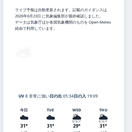
ライブ予報は自動更新されます。記載のガイダンスは
2026年6月23日 に気象編集部が最終確認しました。
データは気象庁ほか各国気象機関のものを Open-Meteo
経由で利用しています。
⛅
27°
C
晴れ時々曇り
Kitakyushu
体感 30° ・ 風 1 m/s ・ 湿度 72%
UV
8 非常に強い
日の出
05:34
日の入
19:09
今日
TUE
WED
THU
☁️
☁️
🌦️
🌦️
31°
31°
29°
31°