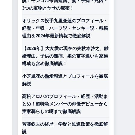
説！モンゴル帝国建国、妻・子孫・死因・
3つの宝物とヤサの秘密！
オリックス投手九里亜蓮のプロフィール・
経歴・年収・ハーフ説・ヤンキー説・移籍
理由を2024年最新情報で徹底解説
【2026年】大友愛の現在の夫秋本啓之、離
婚理由、子供の難病、娘の苗字違いを家族
構成も含め徹底解説！
小芝風花の熱愛報道とプロフィールを徹底
解説
髙松アロハのプロフィール・経歴・活動ま
とめ！超特急メンバーの俳優デビューから
実家暮らしの噂まで徹底解説
斉藤鉄夫の経歴・学歴と鉄道政策を徹底解
説