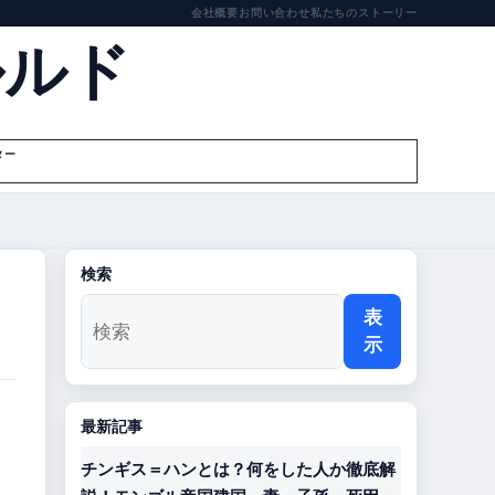
会社概要
お問い合わせ
私たちのストーリー
ルルド
ター
検索
表
示
最新記事
チンギス＝ハンとは？何をした人か徹底解