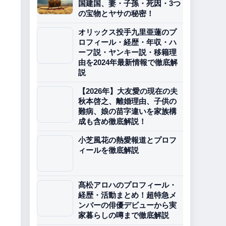
国建国、妻・子孫・死因・3つ
の宝物とヤサの秘密！
オリックス投手九里亜蓮のプ
ロフィール・経歴・年収・ハ
ーフ説・ヤンキー説・移籍理
由を2024年最新情報で徹底解
説
【2026年】大友愛の現在の夫
秋本啓之、離婚理由、子供の
難病、娘の苗字違いを家族構
成も含め徹底解説！
小芝風花の熱愛報道とプロフ
ィールを徹底解説
髙松アロハのプロフィール・
経歴・活動まとめ！超特急メ
ンバーの俳優デビューから実
家暮らしの噂まで徹底解説