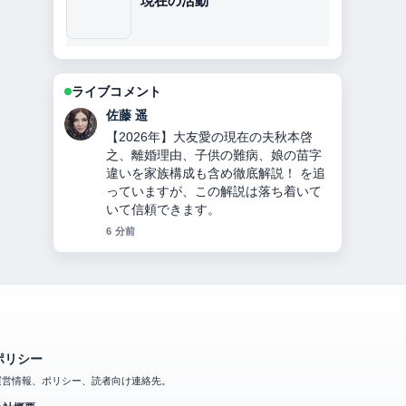
現在の活動
ライブコメント
伊藤 芽衣
チンギス＝ハンとは？何をした人か徹
底解説！モンゴル帝国建国、妻・子
孫・死因・3つの宝物とヤサの秘密！
の背景説明が助かります。ライブ更新
を続けてください。
8 分前
ポリシー
運営情報、ポリシー、読者向け連絡先。