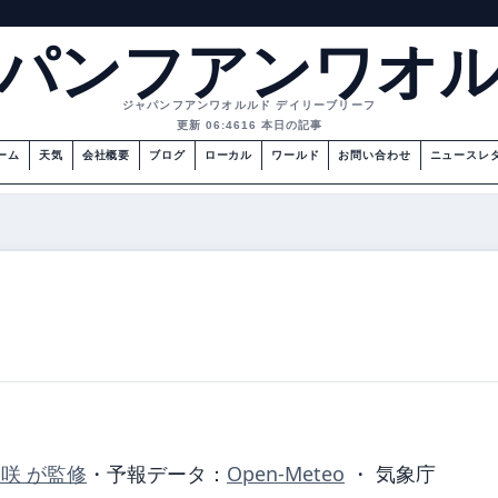
パンフアンワオ
ジャパンフアンワオルルド デイリーブリーフ
更新 06:46
16 本日の記事
ーム
天気
会社概要
ブログ
ローカル
ワールド
お問い合わせ
ニュースレ
美咲 が監修
・
予報データ：
Open-Meteo
・ 気象庁