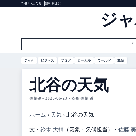
THU, AUG 6
朝刊
日本語
ジャ
ホ
テック
ビジネス
ブログ
ローカル
ワールド
政治
北谷の天気
佐藤健 • 2026-06-23 • 監修 佐藤 遥
ホーム
›
天気
›
北谷の天気
文・
鈴木 大輔
（気象・気候担当）
・
佐藤 