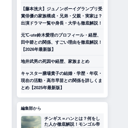
【藤本洸大】ジュノンボーイグランプリ受
賞俳優の家族構成・兄弟・父親・実家は？
出演ドラマ一覧や身長・大学も徹底解説！
元℃-ute鈴木愛理のプロフィール・経歴、
田中碧との関係、すごい理由を徹底解説！
【2026年最新版】
地井武男の死因や経歴、家族まとめ
キャスター膳場貴子の結婚・学歴・年収・
現在の活動・高市早苗との関係を詳しくま
とめ【2025年最新版】
編集部から
チンギス＝ハンとは？何をし
た人か徹底解説！モンゴル帝