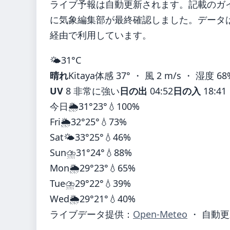
ライブ予報は自動更新されます。記載のガイダ
に気象編集部が最終確認しました。データは気
経由で利用しています。
🌤️
31°
C
晴れ
Kitaya
体感 37° ・ 風 2 m/s ・ 湿度 68
UV
8 非常に強い
日の出
04:52
日の入
18:41
今日
🌦️
31°
23°
💧100%
Fri
🌦️
32°
25°
💧73%
Sat
🌤️
33°
25°
💧46%
Sun
⛈️
31°
24°
💧88%
Mon
🌦️
29°
23°
💧65%
Tue
⛈️
29°
22°
💧39%
Wed
🌦️
29°
21°
💧40%
ライブデータ提供：
Open-Meteo
・ 自動更