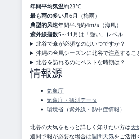
年間平均気温
約23℃
最も雨の多い月
6月（梅雨）
典型的风速
年間平均約4m/s（海風）
紫外線指数
5～11月は「強い」レベル
北谷で傘が必須なのはいつですか？
沖縄の台風シーズンに北谷で注意するこ
北谷を訪れるのにベストな時期は？
情報源
気象庁
気象庁・観測データ
環境省（紫外線・熱中症情報）
北谷の天気をもっと詳しく知りたい方は
天
週間予報が必要な場合は
週間天気
をご活用