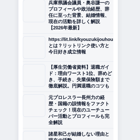
兵庫県議会議員・奥谷謙一の
プロフィールや政治経歴、辞
任に至った背景、結婚情報、
現在の活動を詳しく解説
【2026年最新】
https://lit.link/kyouzukijouhou
とは？リットリンク使い方と
今日好き成立情報
【厚生労働省資料】退職ガイ
ド：理由ワースト1位、辞めど
き、手続き、失業保険額まで
徹底解説。円満退職のコツも
元プロレスラー長州力の経
歴・国籍の誤情報をファクト
チェック！現在のユーチュー
バー活動とプロフィールも完
全解説
諸星和己が結婚しない理由と