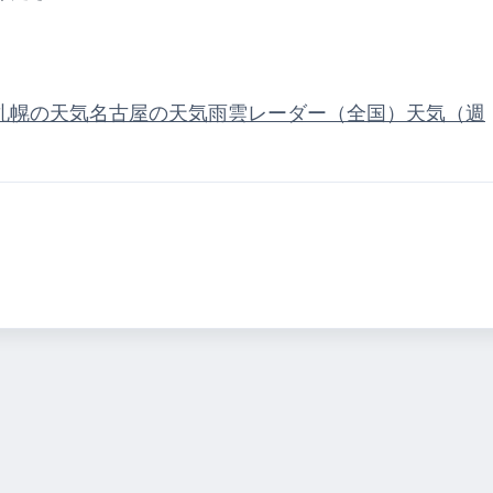
札幌の天気
名古屋の天気
雨雲レーダー（全国）
天気（週