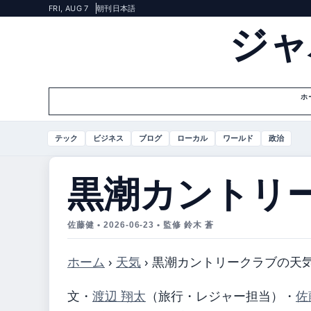
FRI, AUG 7
朝刊
日本語
ジャ
ホ
テック
ビジネス
ブログ
ローカル
ワールド
政治
黒潮カントリ
佐藤健 • 2026-06-23 • 監修 鈴木 蒼
ホーム
›
天気
›
黒潮カントリークラブの天
文・
渡辺 翔太
（旅行・レジャー担当）
・
佐