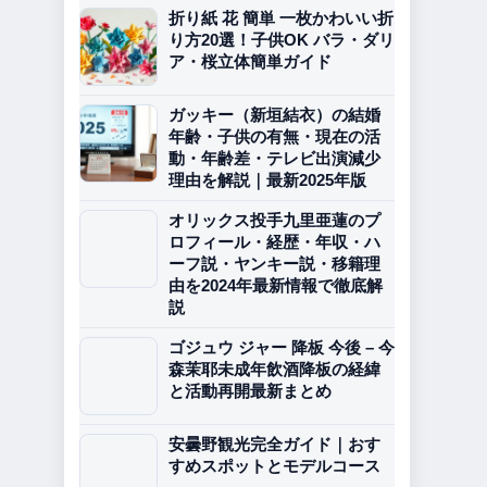
折り紙 花 簡単 一枚かわいい折
り方20選！子供OK バラ・ダリ
ア・桜立体簡単ガイド
ガッキー（新垣結衣）の結婚
年齢・子供の有無・現在の活
動・年齢差・テレビ出演減少
理由を解説｜最新2025年版
オリックス投手九里亜蓮のプ
ロフィール・経歴・年収・ハ
ーフ説・ヤンキー説・移籍理
由を2024年最新情報で徹底解
説
ゴジュウ ジャー 降板 今後 – 今
森茉耶未成年飲酒降板の経緯
と活動再開最新まとめ
安曇野観光完全ガイド｜おす
すめスポットとモデルコース