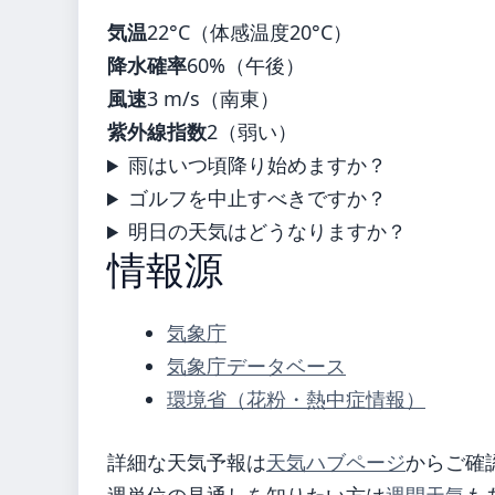
気温
22°C（体感温度20°C）
降水確率
60%（午後）
風速
3 m/s（南東）
紫外線指数
2（弱い）
雨はいつ頃降り始めますか？
ゴルフを中止すべきですか？
明日の天気はどうなりますか？
情報源
気象庁
気象庁データベース
環境省（花粉・熱中症情報）
詳細な天気予報は
天気ハブページ
からご確