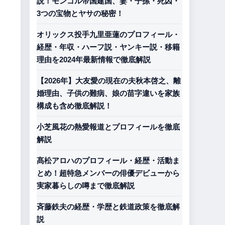
説！モンゴル帝国建国、妻・子孫・死因・
3つの宝物とヤサの秘密！
オリックス投手九里亜蓮のプロフィール・
経歴・年収・ハーフ説・ヤンキー説・移籍
理由を2024年最新情報で徹底解説
【2026年】大友愛の現在の夫秋本啓之、離
婚理由、子供の難病、娘の苗字違いを家族
構成も含め徹底解説！
小芝風花の熱愛報道とプロフィールを徹底
解説
髙松アロハのプロフィール・経歴・活動ま
とめ！超特急メンバーの俳優デビューから
実家暮らしの噂まで徹底解説
斉藤鉄夫の経歴・学歴と鉄道政策を徹底解
説