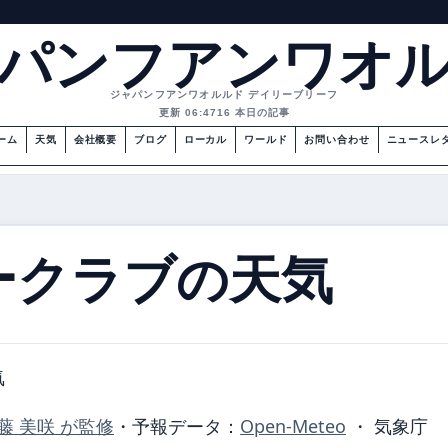
パンフアンワオ
ジャパンフアンワオルルド デイリーブリーフ
更新 06:47
16 本日の記事
ーム
天気
会社概要
ブログ
ローカル
ワールド
お問い合わせ
ニュースレ
ークラブの天気
気
藤 美咲 が監修
・
予報データ：
Open-Meteo
・ 気象庁