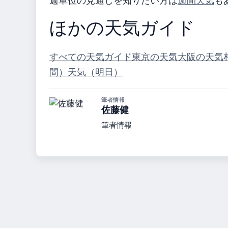
週単位の見通しを知りたい方は
週間天気
も
ほかの天気ガイド
すべての天気ガイド
東京の天気
大阪の天気
間）
天気（明日）
筆者情報
佐藤健
筆者情報