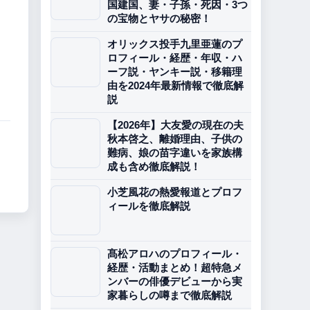
国建国、妻・子孫・死因・3つ
の宝物とヤサの秘密！
オリックス投手九里亜蓮のプ
ロフィール・経歴・年収・ハ
ーフ説・ヤンキー説・移籍理
由を2024年最新情報で徹底解
説
【2026年】大友愛の現在の夫
秋本啓之、離婚理由、子供の
難病、娘の苗字違いを家族構
成も含め徹底解説！
小芝風花の熱愛報道とプロフ
ィールを徹底解説
髙松アロハのプロフィール・
経歴・活動まとめ！超特急メ
ンバーの俳優デビューから実
家暮らしの噂まで徹底解説