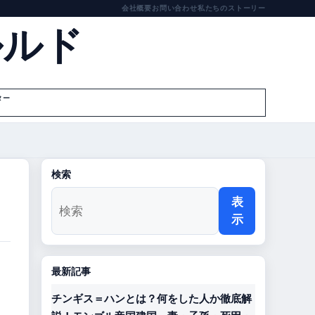
会社概要
お問い合わせ
私たちのストーリー
ルルド
ター
検索
表
示
最新記事
チンギス＝ハンとは？何をした人か徹底解