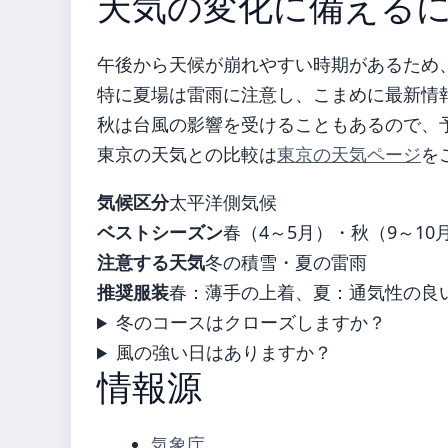
天気の変化に備える
午後から天候が崩れやすい時期があるため
特に夏場は雷雨に注意し、こまめに最新情
秋は台風の影響を受けることもあるので、
東京の天気との比較は
東京の天気ページ
を
気候区分
太平洋側気候
ベストシーズン
春（4～5月）・秋（9～10
注意する天気
冬の積雪・夏の雷雨
推奨服装
春：薄手の上着、夏：通気性の良
冬のコースはクローズしますか？
風の強い日はありますか？
情報源
気象庁