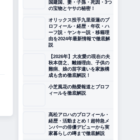
国建国、妻・子孫・死因・3つ
の宝物とヤサの秘密！
オリックス投手九里亜蓮のプ
ロフィール・経歴・年収・ハ
ーフ説・ヤンキー説・移籍理
由を2024年最新情報で徹底解
説
【2026年】大友愛の現在の夫
秋本啓之、離婚理由、子供の
難病、娘の苗字違いを家族構
成も含め徹底解説！
小芝風花の熱愛報道とプロフ
ィールを徹底解説
髙松アロハのプロフィール・
経歴・活動まとめ！超特急メ
ンバーの俳優デビューから実
家暮らしの噂まで徹底解説