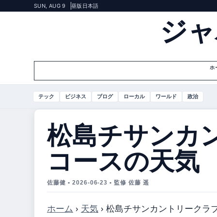
SUN, AUG 9
昼版
日本語
ジャ
ホ
テック
ビジネス
ブログ
ローカル
ワールド
政治
松島チサンカ
コースの天気
佐藤健 • 2026-06-23 • 監修 佐藤 遥
ホーム
›
天気
›
松島チサンカントリークラ