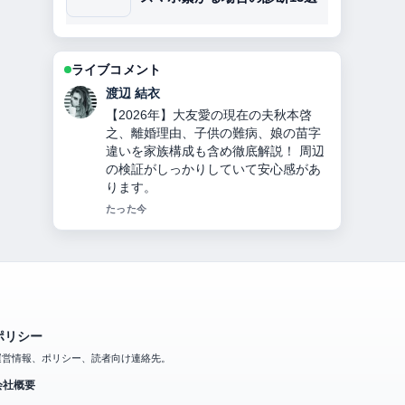
ライブコメント
小林 大智
チンギス＝ハンとは？何をした人か徹
底解説！モンゴル帝国建国、妻・子
孫・死因・3つの宝物とヤサの秘密！
の整理がとても分かりやすいです。今
日の中でも特に読みやすいです。
3 分前
ポリシー
運営情報、ポリシー、読者向け連絡先。
会社概要