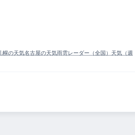
札幌の天気
名古屋の天気
雨雲レーダー（全国）
天気（週