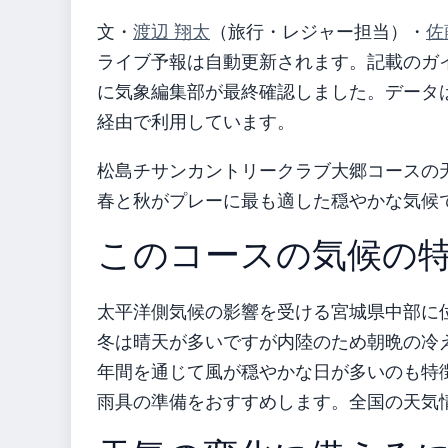
文・
渡辺 翔太
（旅行・レジャー担当）
・
佐
ライブ予報は自動更新されます。記載のガイダ
に気象編集部が最終確認しました。データは気
経由で利用しています。
松島チサンカントリークラブ大郷コースの
春と秋がプレーに最も適した穏やかな気候
このコースの気候の
太平洋側気候の影響を受ける宮城県中部に
冬は晴天が多いですが内陸のため朝晩の冷
年間を通じて風が穏やかな日が多いのも特
雨具の準備をおすすめします。全国の天気