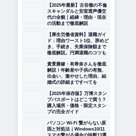
【2025年最新】古谷徹の不倫
スキャンダルと安室透声優交
代の全貌｜経緯・理由・現在
の活動まで徹底解説
【厚生労働省資料】退職ガイ
ド：理由ワースト1位、辞めど
き、手続き、失業保険額まで
徹底解説。円満退職のコツも
貴景勝嫁・有希奈さんを徹底
解説！年齢差や子供の有無、
出会い、激やせした理由、結
婚式の詳細まですべてを
【2025年保存版】万博スタン
プパスポートはどこで買う？
購入場所・価格・限定スタン
プの完全ガイド
パソコン Wi-Fi 繋がらない原
因と対処法｜Windows10/11
スマホ繋がる場合の診断13選