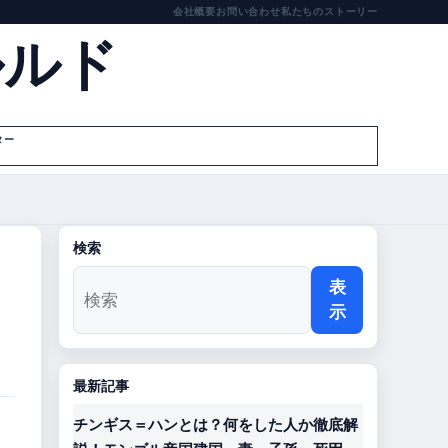
会社概要
お問い合わせ
私たちのストーリー
ルルド
ター
検索
表
示
最新記事
チンギス＝ハンとは？何をした人か徹底解