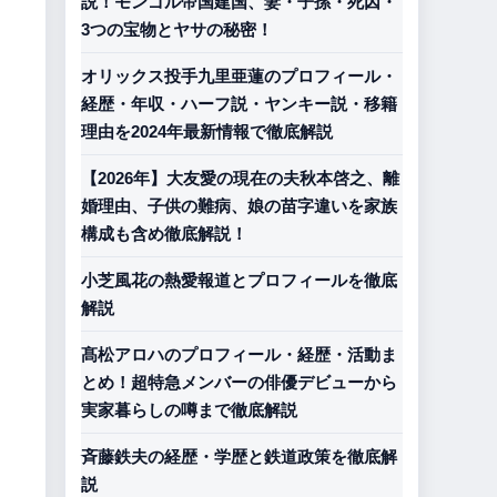
説！モンゴル帝国建国、妻・子孫・死因・
3つの宝物とヤサの秘密！
オリックス投手九里亜蓮のプロフィール・
経歴・年収・ハーフ説・ヤンキー説・移籍
理由を2024年最新情報で徹底解説
【2026年】大友愛の現在の夫秋本啓之、離
婚理由、子供の難病、娘の苗字違いを家族
構成も含め徹底解説！
小芝風花の熱愛報道とプロフィールを徹底
解説
髙松アロハのプロフィール・経歴・活動ま
とめ！超特急メンバーの俳優デビューから
実家暮らしの噂まで徹底解説
斉藤鉄夫の経歴・学歴と鉄道政策を徹底解
説