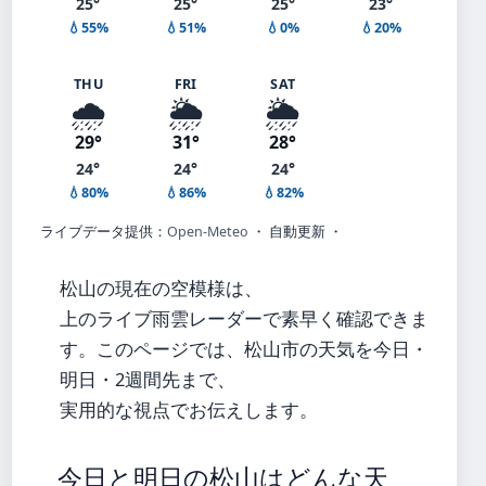
25°
25°
25°
23°
💧55%
💧51%
💧0%
💧20%
THU
FRI
SAT
🌧️
🌦️
🌦️
29°
31°
28°
24°
24°
24°
💧80%
💧86%
💧82%
ライブデータ提供：
Open-Meteo
・ 自動更新 ・
松山の現在の空模様は、
上のライブ雨雲レーダーで素早く確認できま
す。このページでは、松山市の天気を今日・
明日・2週間先まで、
実用的な視点でお伝えします。
今日と明日の松山はどんな天