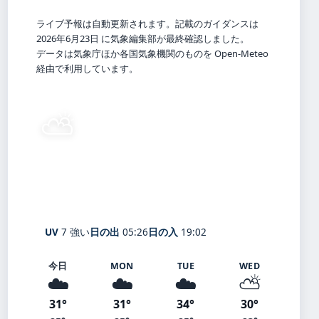
ライブ予報は自動更新されます。記載のガイダンスは
2026年6月23日 に気象編集部が最終確認しました。
データは気象庁ほか各国気象機関のものを Open-Meteo
経由で利用しています。
⛅
30°
C
晴れ時々曇り
Matsuyama
体感 36° ・ 風 1 m/s ・ 湿度 69%
UV
7 強い
日の出
05:26
日の入
19:02
今日
MON
TUE
WED
☁️
☁️
☁️
⛅
31°
31°
34°
30°