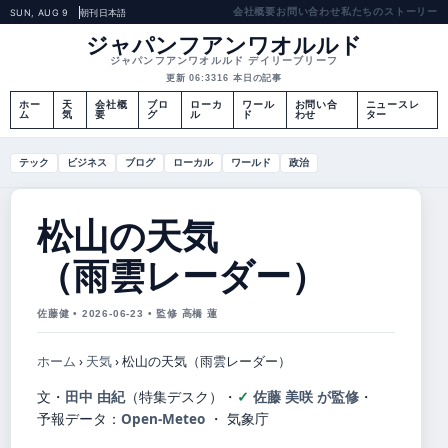
会社概要
お問い合わせ
私たちのストーリー
SUN, AUG 9
朝刊
日本語
ジャパンフアンワオルルド
ジャパンフアンワオルルド デイリーブリーフ
更新 06:33
16 本日の記事
ホー
天
会社概
ブロ
ローカ
ワール
お問い合
ニュースレ
ム
気
要
グ
ル
ド
わせ
ター
テック
ビジネス
ブログ
ローカル
ワールド
政治
松山の天気
（雨雲レーダー）
佐藤健 • 2026-06-23 • 監修 高橋 蓮
ホーム
›
天気
›
松山の天気（雨雲レーダー）
文・
田中 由紀
（特集デスク）
・
佐藤 美咲 が監修
・
予報データ：
Open-Meteo
・ 気象庁