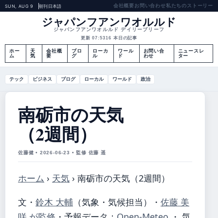
会社概要
お問い合わせ
私たちのストーリー
SUN, AUG 9
朝刊
日本語
ジャパンフアンワオルルド
ジャパンフアンワオルルド デイリーブリーフ
更新 07:53
16 本日の記事
ホー
天
会社概
ブロ
ローカ
ワール
お問い合
ニュースレ
ム
気
要
グ
ル
ド
わせ
ター
テック
ビジネス
ブログ
ローカル
ワールド
政治
南砺市の天気
（2週間）
佐藤健 • 2026-06-23 • 監修 佐藤 遥
ホーム
›
天気
›
南砺市の天気（2週間）
文・
鈴木 大輔
（気象・気候担当）
・
佐藤 美
咲 が監修
・
予報データ：
Open-Meteo
・ 気