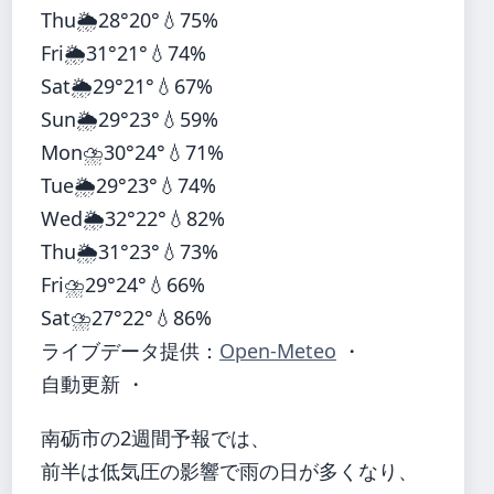
Thu
🌦️
28°
20°
💧75%
Fri
🌦️
31°
21°
💧74%
Sat
🌦️
29°
21°
💧67%
Sun
🌦️
29°
23°
💧59%
Mon
⛈️
30°
24°
💧71%
Tue
🌦️
29°
23°
💧74%
Wed
🌦️
32°
22°
💧82%
Thu
🌦️
31°
23°
💧73%
Fri
⛈️
29°
24°
💧66%
Sat
⛈️
27°
22°
💧86%
ライブデータ提供：
Open-Meteo
・
自動更新 ・
南砺市の2週間予報では、
前半は低気圧の影響で雨の日が多くなり、