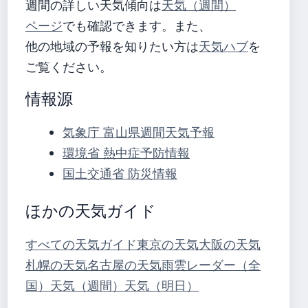
週間の詳しい天気傾向は
天気（週間）
ページ
でも確認できます。また、
他の地域の予報を知りたい方は
天気ハブ
を
ご覧ください。
情報源
気象庁 富山県週間天気予報
環境省 熱中症予防情報
国土交通省 防災情報
ほかの天気ガイド
すべての天気ガイド
東京の天気
大阪の天気
札幌の天気
名古屋の天気
雨雲レーダー（全
国）
天気（週間）
天気（明日）