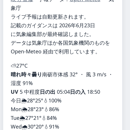
象庁
ライブ予報は自動更新されます。
記載のガイダンスは 2026年6月23日
に気象編集部が最終確認しました。
データは気象庁ほか各国気象機関のものを
Open-Meteo 経由で利用しています。
⛅
27°
C
晴れ時々曇り
南砺市
体感 32° ・ 風 3 m/s ・
湿度 91%
UV
5 中程度
日の出
05:04
日の入
18:50
今日
🌦️
28°
25°
💧100%
Mon
🌦️
28°
23°
💧86%
Tue
🌦️
27°
21°
💧84%
Wed
🌧️
30°
20°
💧91%