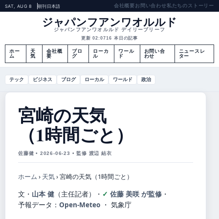
会社概要
お問い合わせ
私たちのストーリー
SAT, AUG 8
朝刊
日本語
ジャパンフアンワオルルド
ジャパンフアンワオルルド デイリーブリーフ
更新 02:07
16 本日の記事
ホー
天
会社概
ブロ
ローカ
ワール
お問い合
ニュースレ
ム
気
要
グ
ル
ド
わせ
ター
テック
ビジネス
ブログ
ローカル
ワールド
政治
宮崎の天気
（1時間ごと）
佐藤健 • 2026-06-23 • 監修 渡辺 結衣
ホーム
›
天気
›
宮崎の天気（1時間ごと）
文・
山本 健
（主任記者）
・
佐藤 美咲 が監修
・
予報データ：
Open-Meteo
・ 気象庁