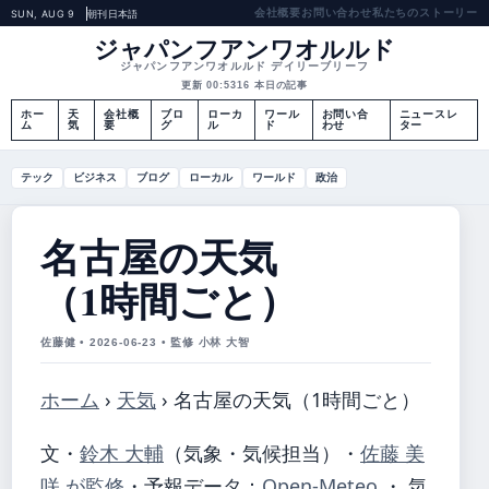
会社概要
お問い合わせ
私たちのストーリー
SUN, AUG 9
朝刊
日本語
ジャパンフアンワオルルド
ジャパンフアンワオルルド デイリーブリーフ
更新 00:53
16 本日の記事
ホー
天
会社概
ブロ
ローカ
ワール
お問い合
ニュースレ
ム
気
要
グ
ル
ド
わせ
ター
テック
ビジネス
ブログ
ローカル
ワールド
政治
名古屋の天気
（1時間ごと）
佐藤健 • 2026-06-23 • 監修 小林 大智
ホーム
›
天気
›
名古屋の天気（1時間ごと）
文・
鈴木 大輔
（気象・気候担当）
・
佐藤 美
咲 が監修
・
予報データ：
Open-Meteo
・ 気