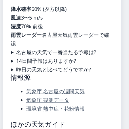
降水確率
60% (夕方以降)
風速
3〜5 m/s
湿度
70% 前後
雨雲レーダー
名古屋天気雨雲レーダーで確
認
名古屋の天気で一番当たる予報は?
14日間予報はありますか?
昨日の天気と比べてどうですか?
情報源
気象庁 名古屋の週間天気
気象庁 観測データ
環境省 熱中症・花粉情報
ほかの天気ガイド