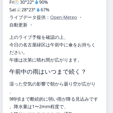
Fri
30°
22°
90%
Sat
28°
23°
67%
ライブデータ提供：
Open-Meteo
・
自動更新 ・
上のライブ予報を確認の上、
今日の名古屋緑区は午前中に傘をお持ちく
ださい。
午後は次第に晴れ間が広がります。
午前中の雨はいつまで続く？
湿った空気の影響で朝から曇り空が広がり
、
9時頃まで断続的に弱い雨が降る見込みです
。降水量は1〜2mm程度で、