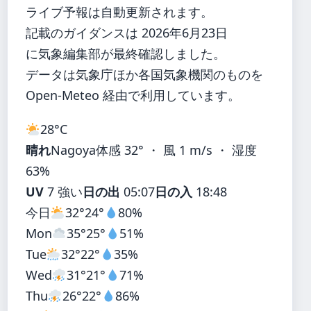
ライブ予報は自動更新されます。
記載のガイダンスは 2026年6月23日
に気象編集部が最終確認しました。
データは気象庁ほか各国気象機関のものを
Open-Meteo 経由で利用しています。
28°
C
晴れ
Nagoya
体感 32° ・ 風 1 m/s ・ 湿度
63%
UV
7 強い
日の出
05:07
日の入
18:48
今日
32°
24°
80%
Mon
35°
25°
51%
Tue
32°
22°
35%
Wed
31°
21°
71%
Thu
26°
22°
86%