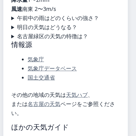
風速
南東 2〜3m/s
午前中の雨はどのくらいの強さ？
明日の天気はどうなる？
名古屋緑区の天気の特徴は？
情報源
気象庁
気象庁データベース
国土交通省
その他の地域の天気は
天気ハブ
、
または
名古屋の天気
ページをご参照くださ
い。
ほかの天気ガイド