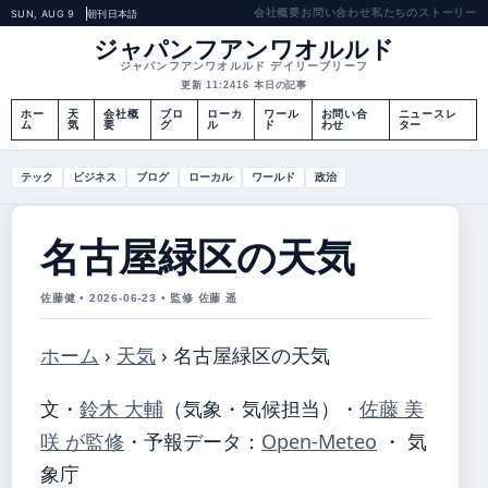
会社概要
お問い合わせ
私たちのストーリー
SUN, AUG 9
朝刊
日本語
ジャパンフアンワオルルド
ジャパンフアンワオルルド デイリーブリーフ
更新 11:24
16 本日の記事
ホー
天
会社概
ブロ
ローカ
ワール
お問い合
ニュースレ
ム
気
要
グ
ル
ド
わせ
ター
テック
ビジネス
ブログ
ローカル
ワールド
政治
名古屋緑区の天気
佐藤健 • 2026-06-23 • 監修 佐藤 遥
ホーム
›
天気
›
名古屋緑区の天気
文・
鈴木 大輔
（気象・気候担当）
・
佐藤 美
咲 が監修
・
予報データ：
Open-Meteo
・ 気
象庁