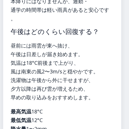
本降りにはなりませんが、通勤・
通学の時間帯は軽い雨具があると安心です
。
午後はどのくらい回復する？
昼前には雨雲が東へ抜け、
午後は日差しが届き始めます。
気温は18°C前後まで上がり、
風は南東の風2〜3m/sと穏やかです。
洗濯物は午後から外に干せますが、
夕方以降は再び雲が増えるため、
早めの取り込みをおすすめします。
最高気温
18°C
最低気温
12°C
降水量
1〜2mm