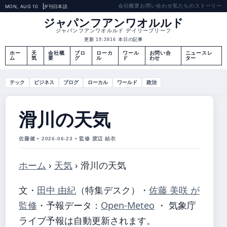
会社概要
お問い合わせ
私たちのストーリー
MON, AUG 10
夕刊
日本語
ジャパンフアンワオルルド
ジャパンフアンワオルルド デイリーブリーフ
更新 19:38
16 本日の記事
ホー
天
会社概
ブロ
ローカ
ワール
お問い合
ニュースレ
ム
気
要
グ
ル
ド
わせ
ター
テック
ビジネス
ブログ
ローカル
ワールド
政治
滑川の天気
佐藤健 • 2026-06-23 • 監修 渡辺 結衣
ホーム
›
天気
›
滑川の天気
文・
田中 由紀
（特集デスク）
・
佐藤 美咲 が
監修
・
予報データ：
Open-Meteo
・ 気象庁
ライブ予報は自動更新されます。