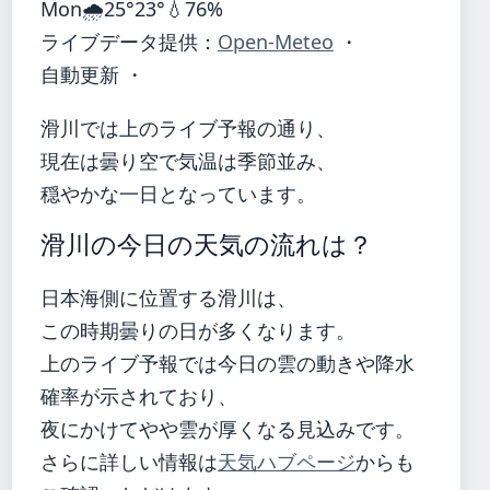
Mon
🌧️
25°
23°
💧76%
ライブデータ提供：
Open-Meteo
・
自動更新 ・
滑川では上のライブ予報の通り、
現在は曇り空で気温は季節並み、
穏やかな一日となっています。
滑川の今日の天気の流れは？
日本海側に位置する滑川は、
この時期曇りの日が多くなります。
上のライブ予報では今日の雲の動きや降水
確率が示されており、
夜にかけてやや雲が厚くなる見込みです。
さらに詳しい情報は
天気ハブページ
からも