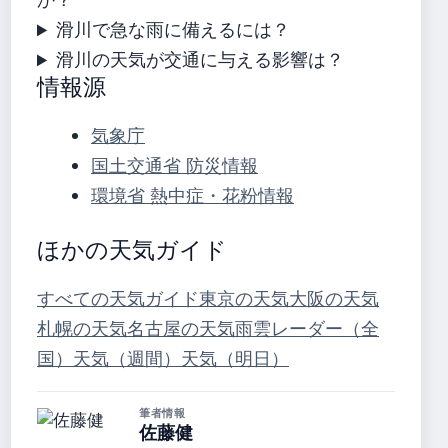
滑川で急な雨に備えるには？
滑川の天気が交通に与える影響は？
情報源
気象庁
国土交通省 防災情報
環境省 熱中症・花粉情報
ほかの天気ガイド
すべての天気ガイド
東京の天気
大阪の天気
札幌の天気
名古屋の天気
雨雲レーダー（全
国）
天気（週間）
天気（明日）
筆者情報
佐藤健