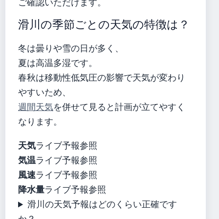
ご確認いただけます。
滑川の季節ごとの天気の特徴は？
冬は曇りや雪の日が多く、
夏は高温多湿です。
春秋は移動性低気圧の影響で天気が変わり
やすいため、
週間天気
を併せて見ると計画が立てやすく
なります。
天気
ライブ予報参照
気温
ライブ予報参照
風速
ライブ予報参照
降水量
ライブ予報参照
滑川の天気予報はどのくらい正確です
か？