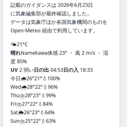
記載のガイダンスは 2026年6月23日
に気象編集部が最終確認しました。
データは気象庁ほか各国気象機関のものを
Open-Meteo 経由で利用しています。
🌤️
21°
C
晴れ
Namekawa
体感 23° ・ 風 2 m/s ・ 湿
度 85%
UV
2 弱い
日の出
04:53
日の入
18:33
今日
🌧️
26°
21°
💧100%
Wed
🌧️
28°
22°
💧96%
Thu
⛈️
28°
23°
💧99%
Fri
⛈️
27°
22°
💧84%
Sat
🌦️
26°
23°
💧64%
Sun
⛈️
25°
22°
💧63%