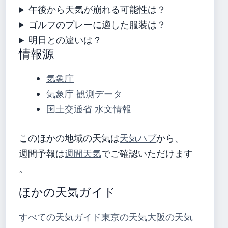
午後から天気が崩れる可能性は？
ゴルフのプレーに適した服装は？
明日との違いは？
情報源
気象庁
気象庁 観測データ
国土交通省 水文情報
このほかの地域の天気は
天気ハブ
から、
週間予報は
週間天気
でご確認いただけます
。
ほかの天気ガイド
すべての天気ガイド
東京の天気
大阪の天気