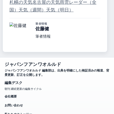
札幌の天気
名古屋の天気
雨雲レーダー（全
国）
天気（週間）
天気（明日）
筆者情報
佐藤健
筆者情報
ジャパンフアンワオルルド
ジャパンフアンワオルルド 編集部は、出典を明確にした検証済みの報道、背
景更新、訂正を公開します。
編集デスク
朝刊 継続更新の編集サイクル
会社概要
お問い合わせ