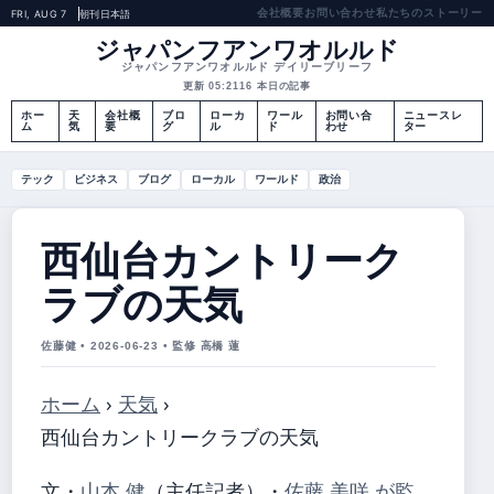
会社概要
お問い合わせ
私たちのストーリー
FRI, AUG 7
朝刊
日本語
ジャパンフアンワオルルド
ジャパンフアンワオルルド デイリーブリーフ
更新 05:21
16 本日の記事
ホー
天
会社概
ブロ
ローカ
ワール
お問い合
ニュースレ
ム
気
要
グ
ル
ド
わせ
ター
テック
ビジネス
ブログ
ローカル
ワールド
政治
西仙台カントリーク
ラブの天気
佐藤健 • 2026-06-23 • 監修 高橋 蓮
ホーム
›
天気
›
西仙台カントリークラブの天気
文・
山本 健
（主任記者）
・
佐藤 美咲 が監