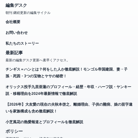
編集デスク
朝刊 継続更新の編集サイクル
会社概要
お問い合わせ
私たちのストーリー
最新記事
最新の編集デスク更新へ素早くアクセス。
チンギス＝ハンとは？何をした人か徹底解説！モンゴル帝国建国、妻・子
孫・死因・3つの宝物とヤサの秘密！
オリックス投手九里亜蓮のプロフィール・経歴・年収・ハーフ説・ヤンキー
説・移籍理由を2024年最新情報で徹底解説
【2026年】大友愛の現在の夫秋本啓之、離婚理由、子供の難病、娘の苗字違
いを家族構成も含め徹底解説！
小芝風花の熱愛報道とプロフィールを徹底解説
ポリシー