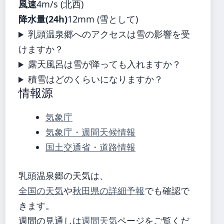
風速
4m/s (北西)
降水量(24h)
12mm (雪として)
乳頭温泉郷へのアクセスは雪の影響を受
けますか？
露天風呂は雪が降っても入れますか？
積雪はどのくらいになりますか？
情報源
気象庁
気象庁・週間天候情報
国土交通省・道路情報
乳頭温泉郷の天気は、
全国の天気
や
秋田県の詳細予報
でも確認で
きます。
週間の見通しは
週間天気
ページをご覧くだ