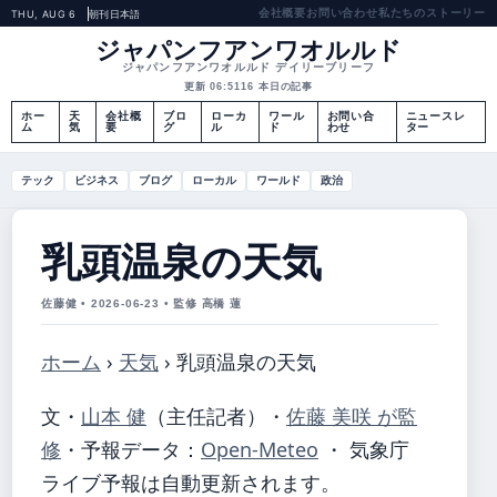
会社概要
お問い合わせ
私たちのストーリー
THU, AUG 6
朝刊
日本語
ジャパンフアンワオルルド
ジャパンフアンワオルルド デイリーブリーフ
更新 06:51
16 本日の記事
ホー
天
会社概
ブロ
ローカ
ワール
お問い合
ニュースレ
ム
気
要
グ
ル
ド
わせ
ター
テック
ビジネス
ブログ
ローカル
ワールド
政治
乳頭温泉の天気
佐藤健 • 2026-06-23 • 監修 高橋 蓮
ホーム
›
天気
›
乳頭温泉の天気
文・
山本 健
（主任記者）
・
佐藤 美咲 が監
修
・
予報データ：
Open-Meteo
・ 気象庁
ライブ予報は自動更新されます。