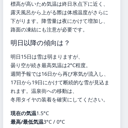
標高が高いため気温は終日氷点下に近く、
露天風呂から上がる際は体感温度がさらに
下がります。降雪量は夜にかけて増加し、
路面の凍結にも注意が必要です。
明日以降の傾向は？
明日15日は雪は弱まりますが、
曇り空が続き最高気温は2°C程度。
週間予報では16日から再び寒気が流入し、
17日から19日にかけて断続的な雪が見込ま
れます。温泉街への移動は、
冬用タイヤの装着を確実にしてください。
現在の気温
1.5°C
最高/最低気温
3°C / 0°C