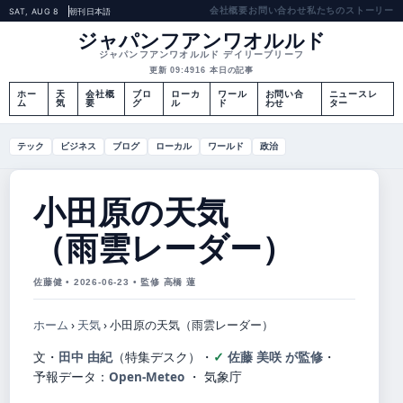
会社概要
お問い合わせ
私たちのストーリー
SAT, AUG 8
朝刊
日本語
ジャパンフアンワオルルド
ジャパンフアンワオルルド デイリーブリーフ
更新 09:49
16 本日の記事
ホー
天
会社概
ブロ
ローカ
ワール
お問い合
ニュースレ
ム
気
要
グ
ル
ド
わせ
ター
テック
ビジネス
ブログ
ローカル
ワールド
政治
小田原の天気
（雨雲レーダー）
佐藤健 • 2026-06-23 • 監修 高橋 蓮
ホーム
›
天気
›
小田原の天気（雨雲レーダー）
文・
田中 由紀
（特集デスク）
・
佐藤 美咲 が監修
・
予報データ：
Open-Meteo
・ 気象庁