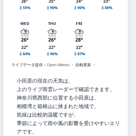
26°
25°
24°
23°
💧55%
💧90%
💧96%
💧80%
WED
THU
FRI
⛈️
⛈️
⛈️
26°
26°
28°
22°
22°
22°
💧84%
💧90%
💧87%
ライブデータ提供：
Open-Meteo
・ 自動更新 ・
小田原の現在の天気は、
上のライブ雨雲レーダーで確認できます。
神奈川県西部に位置する小田原は、
相模湾と箱根山に挟まれた地域で、
気候は比較的温暖ですが、
季節によって雨や風の影響を受けやすいエリ
アです。