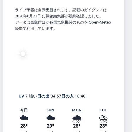
ライブ予報は自動更新されます。記載のガイダンスは
2026年6月23日 に気象編集部が最終確認しました。
データは気象庁ほか各国気象機関のものを Open-Meteo
経由で利用しています。
☀️
28°
C
快晴
Odawara
体感 32° ・ 風 3 m/s ・ 湿度 79%
UV
7 強い
日の出
04:57
日の入
18:40
今日
SUN
MON
TUE
☁️
☁️
🌧️
⛈️
28°
29°
28°
28°