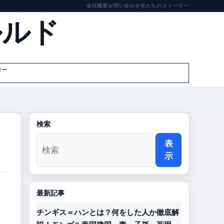
会社概要
お問い合わせ
私たちのストーリー
ルルド
ター
検索
表
示
最新記事
チンギス＝ハンとは？何をした人か徹底解