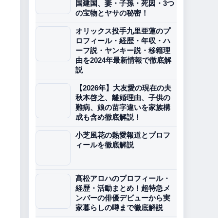
国建国、妻・子孫・死因・3つ
の宝物とヤサの秘密！
オリックス投手九里亜蓮のプ
ロフィール・経歴・年収・ハ
ーフ説・ヤンキー説・移籍理
由を2024年最新情報で徹底解
説
【2026年】大友愛の現在の夫
秋本啓之、離婚理由、子供の
難病、娘の苗字違いを家族構
成も含め徹底解説！
小芝風花の熱愛報道とプロフ
ィールを徹底解説
髙松アロハのプロフィール・
経歴・活動まとめ！超特急メ
ンバーの俳優デビューから実
家暮らしの噂まで徹底解説