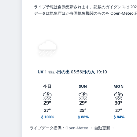
ライブ予報は自動更新されます。記載のガイダンスは 202
データは気象庁ほか各国気象機関のものを Open-Mete
🌧️
強い霧雨
27°
C
Okinawa
体感 26° ・ 風 16 m/s ・
UV
1 弱い
日の出
05:56
日の入
19:10
今日
SUN
MON
⛈️
⛈️
⛈️
29°
29°
30°
27°
25°
27°
💧100%
💧88%
💧84%
ライブデータ提供：
Open-Meteo
・ 自動更新 ・