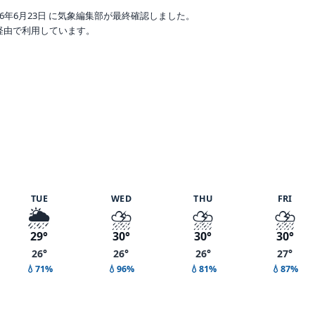
6年6月23日 に気象編集部が最終確認しました。
o 経由で利用しています。
 湿度 91%
TUE
WED
THU
FRI
🌦️
⛈️
⛈️
⛈️
29°
30°
30°
30°
26°
26°
26°
27°
💧71%
💧96%
💧81%
💧87%