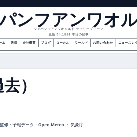
パンフアンワオ
ジャパンフアンワオルルド デイリーブリーフ
更新 04:18
16 本日の記事
ーム
天気
会社概要
ブログ
ローカル
ワールド
お問い合わせ
ニュースレ
過去）
が監修
・
予報データ：
Open-Meteo
・ 気象庁