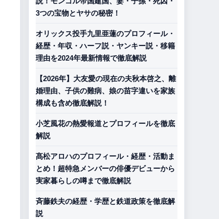
説！モンゴル帝国建国、妻・子孫・死因・
3つの宝物とヤサの秘密！
オリックス投手九里亜蓮のプロフィール・
経歴・年収・ハーフ説・ヤンキー説・移籍
理由を2024年最新情報で徹底解説
【2026年】大友愛の現在の夫秋本啓之、離
婚理由、子供の難病、娘の苗字違いを家族
構成も含め徹底解説！
小芝風花の熱愛報道とプロフィールを徹底
解説
髙松アロハのプロフィール・経歴・活動ま
とめ！超特急メンバーの俳優デビューから
実家暮らしの噂まで徹底解説
斉藤鉄夫の経歴・学歴と鉄道政策を徹底解
説