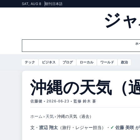
SAT, AUG 8
朝刊
日本語
ジャ
ホ
テック
ビジネス
ブログ
ローカル
ワールド
政治
沖縄の天気（
佐藤健 • 2026-06-23 • 監修 鈴木 蒼
ホーム
›
天気
›
沖縄の天気（過去）
文・
渡辺 翔太
（旅行・レジャー担当）
・
佐藤 美咲 