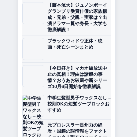
【藤本洸大】ジュノンボーイ
グランプリ受賞俳優の家族構
成・兄弟・父親・実家は？出
演ドラマ一覧や身長・大学も
徹底解説！
ブラックウィドウ正体・映
画・死亡シーンまとめ
【今日好き】マカオ編放送中
止の真相！理由は諸般の事
情？おうあお破局や新シリー
ズ10月6日開始を徹底解説
中学生髪型男子ワックスなし –
校則OKの短髪ツーブロックお
すすめ
元プロレスラー長州力の経
歴・国籍の誤情報をファクト