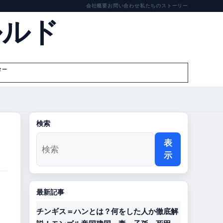
会社概要
お問い合わせ
私たちのストーリー
ルルド
ター
検索
表
示
最新記事
チンギス＝ハンとは？何をした人か徹底解