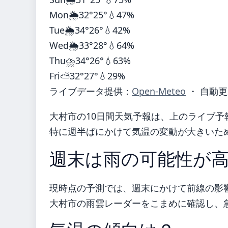
Mon
🌦️
32°
25°
💧47%
Tue
🌦️
34°
26°
💧42%
Wed
🌦️
33°
28°
💧64%
Thu
⛈️
34°
26°
💧63%
Fri
⛅
32°
27°
💧29%
ライブデータ提供：
Open-Meteo
・ 自動更
大村市の10日間天気予報は、上のライブ予
特に週半ばにかけて気温の変動が大きいた
週末は雨の可能性が
現時点の予測では、週末にかけて前線の影
大村市の雨雲レーダーをこまめに確認し、