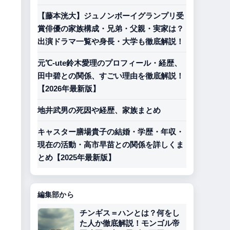
【藤本洸大】ジュノンボーイグランプリ受
賞俳優の家族構成・兄弟・父親・実家は？
出演ドラマ一覧や身長・大学も徹底解説！
元℃-ute鈴木愛理のプロフィール・経歴、
田中碧との関係、すごい理由を徹底解説！
【2026年最新版】
地井武男の死因や経歴、家族まとめ
キャスター膳場貴子の結婚・学歴・年収・
現在の活動・高市早苗との関係を詳しくま
とめ【2025年最新版】
編集部から
チンギス＝ハンとは？何をし
た人か徹底解説！モンゴル帝