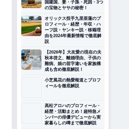
国建国、妻・子孫・死因・3つ
の宝物とヤサの秘密！
オリックス投手九里亜蓮のプ
ロフィール・経歴・年収・ハ
ーフ説・ヤンキー説・移籍理
由を2024年最新情報で徹底解
説
【2026年】大友愛の現在の夫
秋本啓之、離婚理由、子供の
難病、娘の苗字違いを家族構
成も含め徹底解説！
小芝風花の熱愛報道とプロフ
ィールを徹底解説
髙松アロハのプロフィール・
経歴・活動まとめ！超特急メ
ンバーの俳優デビューから実
家暮らしの噂まで徹底解説