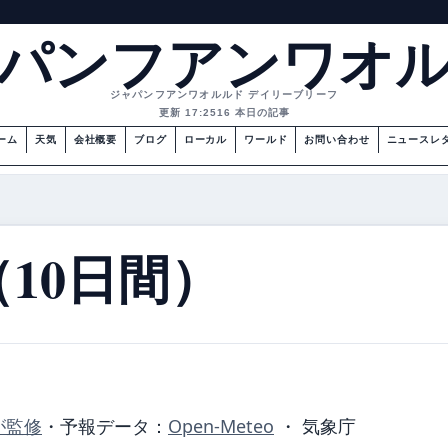
パンフアンワオ
ジャパンフアンワオルルド デイリーブリーフ
更新 17:25
16 本日の記事
ーム
天気
会社概要
ブログ
ローカル
ワールド
お問い合わせ
ニュースレ
10日間）
が監修
・
予報データ：
Open-Meteo
・ 気象庁