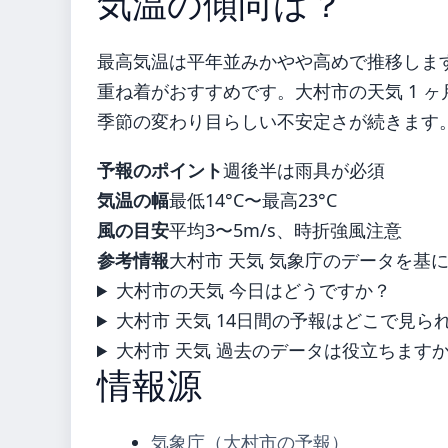
気温の傾向は？
最高気温は平年並みかやや高めで推移しま
重ね着がおすすめです。大村市の天気 1 
季節の変わり目らしい不安定さが続きます
予報のポイント
週後半は雨具が必須
気温の幅
最低14°C〜最高23°C
風の目安
平均3〜5m/s、時折強風注意
参考情報
大村市 天気 気象庁のデータを基
大村市の天気 今日はどうですか？
大村市 天気 14日間の予報はどこで見ら
大村市 天気 過去のデータは役立ちます
情報源
気象庁（大村市の予報）