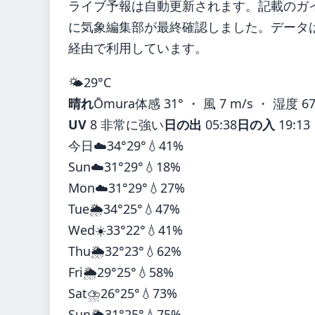
ライブ予報は自動更新されます。記載のガイダ
に気象編集部が最終確認しました。データは気
経由で利用しています。
🌤️
29°
C
晴れ
Ōmura
体感 31° ・ 風 7 m/s ・ 湿度 6
UV
8 非常に強い
日の出
05:38
日の入
19:13
今日
☁️
34°
29°
💧41%
Sun
☁️
31°
29°
💧18%
Mon
☁️
31°
29°
💧27%
Tue
🌦️
34°
25°
💧47%
Wed
☀️
33°
22°
💧41%
Thu
🌦️
32°
23°
💧62%
Fri
🌦️
29°
25°
💧58%
Sat
⛈️
26°
25°
💧73%
Sun
🌦️
31°
25°
💧75%