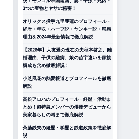
説！モンゴル帝国建国、妻・子孫・死因・
3つの宝物とヤサの秘密！
オリックス投手九里亜蓮のプロフィール・
経歴・年収・ハーフ説・ヤンキー説・移籍
理由を2024年最新情報で徹底解説
【2026年】大友愛の現在の夫秋本啓之、離
婚理由、子供の難病、娘の苗字違いを家族
構成も含め徹底解説！
小芝風花の熱愛報道とプロフィールを徹底
解説
髙松アロハのプロフィール・経歴・活動ま
とめ！超特急メンバーの俳優デビューから
実家暮らしの噂まで徹底解説
斉藤鉄夫の経歴・学歴と鉄道政策を徹底解
説