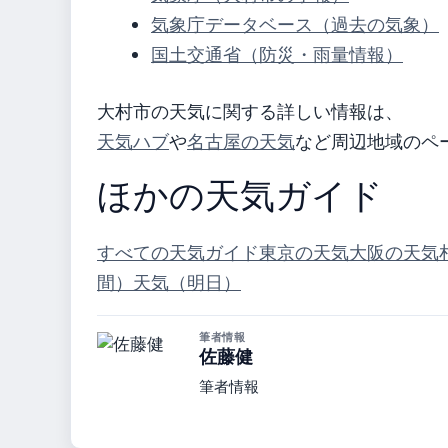
気象庁データベース（過去の気象）
国土交通省（防災・雨量情報）
大村市の天気に関する詳しい情報は、
天気ハブ
や
名古屋の天気
など周辺地域のペ
ほかの天気ガイド
すべての天気ガイド
東京の天気
大阪の天気
間）
天気（明日）
筆者情報
佐藤健
筆者情報