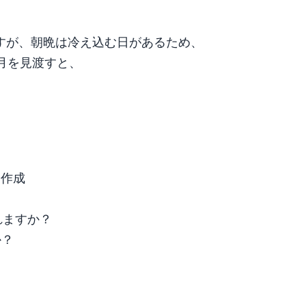
すが、朝晩は冷え込む日があるため、
ヶ月を見渡すと、
。
に作成
れますか？
か？