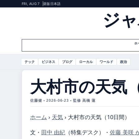
FRI, AUG 7
昼版
日本語
ジャ
ホ
テック
ビジネス
ブログ
ローカル
ワールド
政治
大村市の天気（
佐藤健 • 2026-06-23 • 監修 高橋 蓮
ホーム
›
天気
›
大村市の天気（10日間）
文・
田中 由紀
（特集デスク）
・
佐藤 美咲 