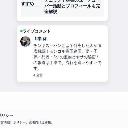
チェック！現在のユーチュー
バー活動とプロフィールも完
全解説
ライブコメント
加藤 海斗
オリックス投手九里亜蓮のプロフィー
ル・経歴・年収・ハーフ説・ヤンキー
説・移籍理由を2024年最新情報で徹底
解説 周辺の検証がしっかりしていて安
心感があります。
6 分前
ポリシー
運営情報、ポリシー、読者向け連絡先。