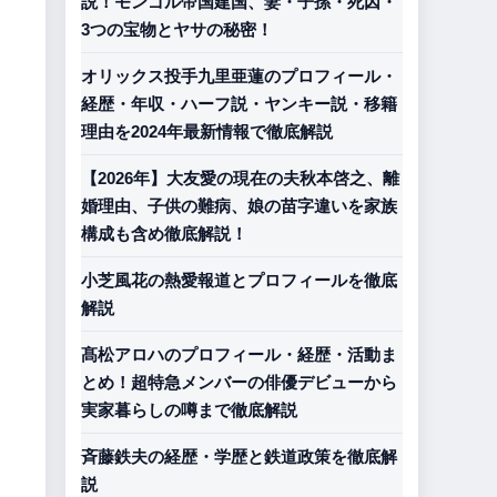
説！モンゴル帝国建国、妻・子孫・死因・
3つの宝物とヤサの秘密！
オリックス投手九里亜蓮のプロフィール・
経歴・年収・ハーフ説・ヤンキー説・移籍
理由を2024年最新情報で徹底解説
【2026年】大友愛の現在の夫秋本啓之、離
婚理由、子供の難病、娘の苗字違いを家族
構成も含め徹底解説！
小芝風花の熱愛報道とプロフィールを徹底
解説
髙松アロハのプロフィール・経歴・活動ま
とめ！超特急メンバーの俳優デビューから
実家暮らしの噂まで徹底解説
斉藤鉄夫の経歴・学歴と鉄道政策を徹底解
説