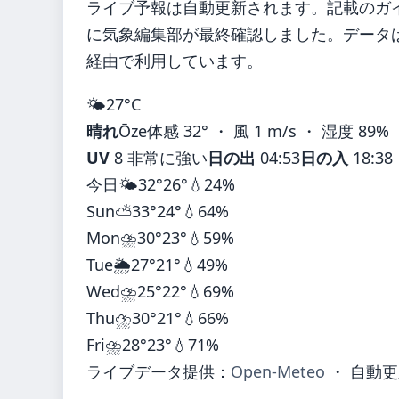
ライブ予報は自動更新されます。記載のガイダ
に気象編集部が最終確認しました。データは気
経由で利用しています。
🌤️
27°
C
晴れ
Ōze
体感 32° ・ 風 1 m/s ・ 湿度 89%
UV
8 非常に強い
日の出
04:53
日の入
18:38
今日
🌤️
32°
26°
💧24%
Sun
⛅
33°
24°
💧64%
Mon
⛈️
30°
23°
💧59%
Tue
🌦️
27°
21°
💧49%
Wed
⛈️
25°
22°
💧69%
Thu
⛈️
30°
21°
💧66%
Fri
⛈️
28°
23°
💧71%
ライブデータ提供：
Open-Meteo
・ 自動更