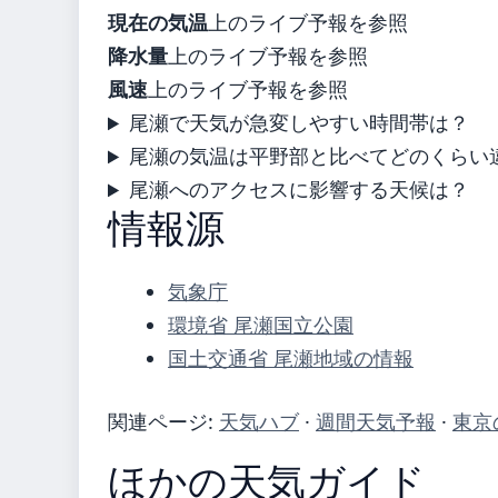
現在の気温
上のライブ予報を参照
降水量
上のライブ予報を参照
風速
上のライブ予報を参照
尾瀬で天気が急変しやすい時間帯は？
尾瀬の気温は平野部と比べてどのくらい
尾瀬へのアクセスに影響する天候は？
情報源
気象庁
環境省 尾瀬国立公園
国土交通省 尾瀬地域の情報
関連ページ:
天気ハブ
·
週間天気予報
·
東京
ほかの天気ガイド