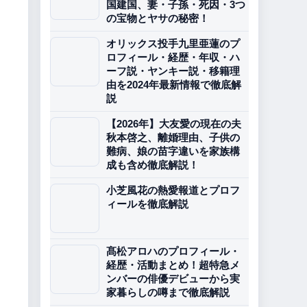
国建国、妻・子孫・死因・3つ
の宝物とヤサの秘密！
オリックス投手九里亜蓮のプ
ロフィール・経歴・年収・ハ
ーフ説・ヤンキー説・移籍理
由を2024年最新情報で徹底解
説
【2026年】大友愛の現在の夫
秋本啓之、離婚理由、子供の
難病、娘の苗字違いを家族構
成も含め徹底解説！
小芝風花の熱愛報道とプロフ
ィールを徹底解説
髙松アロハのプロフィール・
経歴・活動まとめ！超特急メ
ンバーの俳優デビューから実
家暮らしの噂まで徹底解説