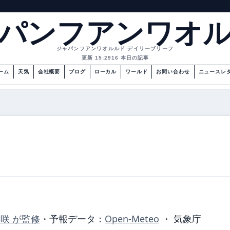
パンフアンワオ
ジャパンフアンワオルルド デイリーブリーフ
更新 15:29
16 本日の記事
ーム
天気
会社概要
ブログ
ローカル
ワールド
お問い合わせ
ニュースレ
美咲 が監修
・
予報データ：
Open-Meteo
・ 気象庁