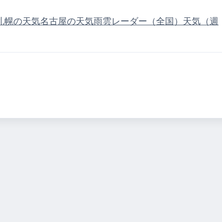
札幌の天気
名古屋の天気
雨雲レーダー（全国）
天気（週