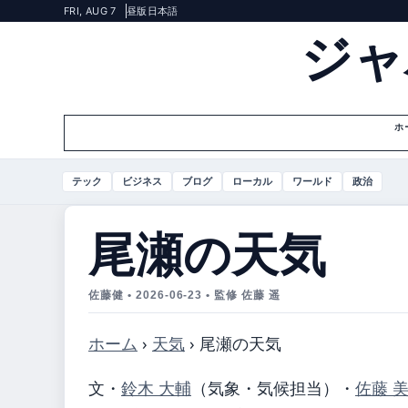
FRI, AUG 7
昼版
日本語
ジャ
ホ
テック
ビジネス
ブログ
ローカル
ワールド
政治
尾瀬の天気
佐藤健 • 2026-06-23 • 監修 佐藤 遥
ホーム
›
天気
›
尾瀬の天気
文・
鈴木 大輔
（気象・気候担当）
・
佐藤 