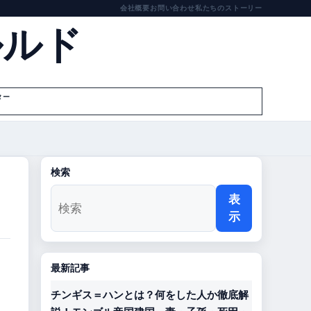
会社概要
お問い合わせ
私たちのストーリー
ルルド
ター
検索
表
示
最新記事
チンギス＝ハンとは？何をした人か徹底解