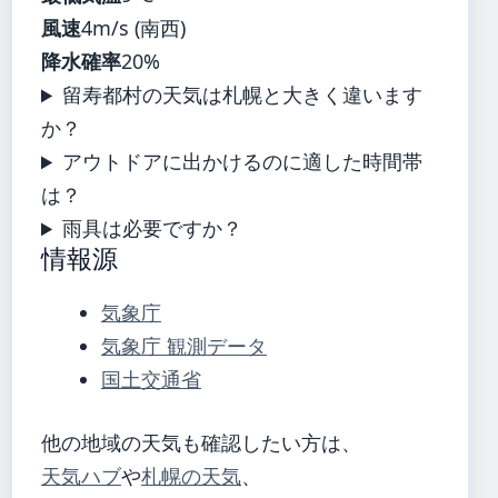
風速
4m/s (南西)
降水確率
20%
留寿都村の天気は札幌と大きく違います
か？
アウトドアに出かけるのに適した時間帯
は？
雨具は必要ですか？
情報源
気象庁
気象庁 観測データ
国土交通省
他の地域の天気も確認したい方は、
天気ハブ
や
札幌の天気
、