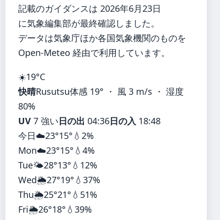
記載のガイダンスは 2026年6月23日
に気象編集部が最終確認しました。
データは気象庁ほか各国気象機関のものを
Open-Meteo 経由で利用しています。
☀️
19°
C
快晴
Rusutsu
体感 19° ・ 風 3 m/s ・ 湿度
80%
UV
7 強い
日の出
04:36
日の入
18:48
今日
☁️
23°
15°
💧2%
Mon
☁️
23°
15°
💧4%
Tue
🌤️
28°
13°
💧12%
Wed
🌦️
27°
19°
💧37%
Thu
🌦️
25°
21°
💧51%
Fri
🌦️
26°
18°
💧39%