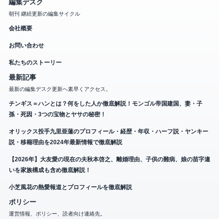
編集デスク
朝刊 継続更新の編集サイクル
会社概要
お問い合わせ
私たちのストーリー
最新記事
最新の編集デスク更新へ素早くアクセス。
チンギス＝ハンとは？何をした人か徹底解説！モンゴル帝国建国、妻・子
孫・死因・3つの宝物とヤサの秘密！
オリックス投手九里亜蓮のプロフィール・経歴・年収・ハーフ説・ヤンキー
説・移籍理由を2024年最新情報で徹底解説
【2026年】大友愛の現在の夫秋本啓之、離婚理由、子供の難病、娘の苗字違
いを家族構成も含め徹底解説！
小芝風花の熱愛報道とプロフィールを徹底解説
ポリシー
運営情報、ポリシー、読者向け連絡先。