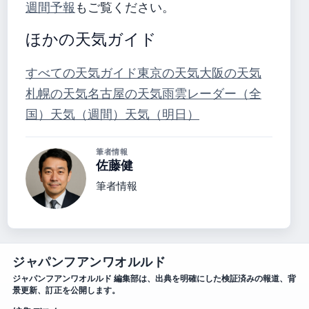
週間予報
もご覧ください。
ほかの天気ガイド
すべての天気ガイド
東京の天気
大阪の天気
札幌の天気
名古屋の天気
雨雲レーダー（全
国）
天気（週間）
天気（明日）
筆者情報
佐藤健
筆者情報
ジャパンフアンワオルルド
ジャパンフアンワオルルド 編集部は、出典を明確にした検証済みの報道、背
景更新、訂正を公開します。