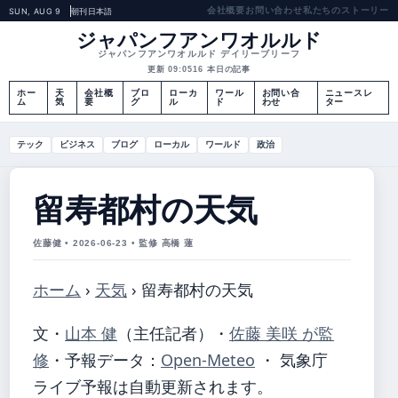
会社概要
お問い合わせ
私たちのストーリー
SUN, AUG 9
朝刊
日本語
ジャパンフアンワオルルド
ジャパンフアンワオルルド デイリーブリーフ
更新 09:05
16 本日の記事
ホー
天
会社概
ブロ
ローカ
ワール
お問い合
ニュースレ
ム
気
要
グ
ル
ド
わせ
ター
テック
ビジネス
ブログ
ローカル
ワールド
政治
留寿都村の天気
佐藤健 • 2026-06-23 • 監修 高橋 蓮
ホーム
›
天気
›
留寿都村の天気
文・
山本 健
（主任記者）
・
佐藤 美咲 が監
修
・
予報データ：
Open-Meteo
・ 気象庁
ライブ予報は自動更新されます。