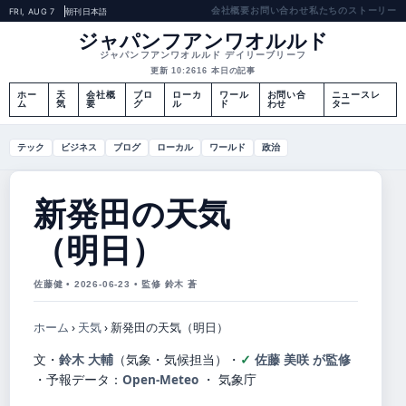
会社概要
お問い合わせ
私たちのストーリー
FRI, AUG 7
朝刊
日本語
ジャパンフアンワオルルド
ジャパンフアンワオルルド デイリーブリーフ
更新 10:26
16 本日の記事
ホー
天
会社概
ブロ
ローカ
ワール
お問い合
ニュースレ
ム
気
要
グ
ル
ド
わせ
ター
テック
ビジネス
ブログ
ローカル
ワールド
政治
新発田の天気
（明日）
佐藤健 • 2026-06-23 • 監修 鈴木 蒼
ホーム
›
天気
›
新発田の天気（明日）
文・
鈴木 大輔
（気象・気候担当）
・
佐藤 美咲 が監修
・
予報データ：
Open-Meteo
・ 気象庁