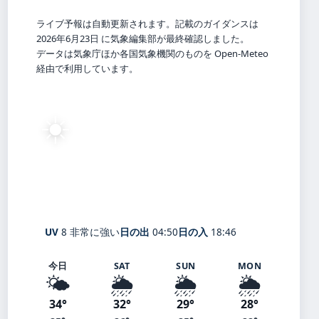
ライブ予報は自動更新されます。記載のガイダンスは
2026年6月23日 に気象編集部が最終確認しました。
データは気象庁ほか各国気象機関のものを Open-Meteo
経由で利用しています。
☀️
30°
C
快晴
Shibata
体感 36° ・ 風 1 m/s ・ 湿度 78%
UV
8 非常に強い
日の出
04:50
日の入
18:46
今日
SAT
SUN
MON
🌤️
🌦️
🌦️
🌦️
34°
32°
29°
28°