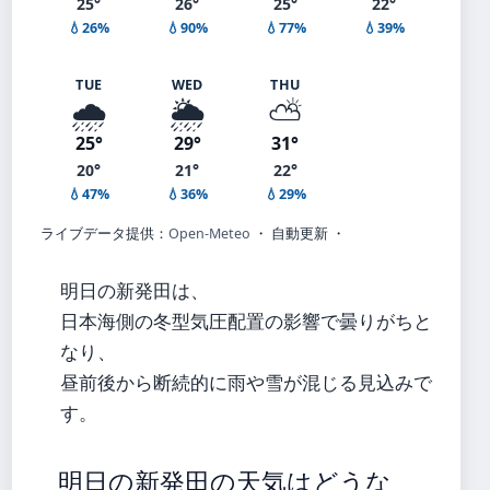
25°
26°
25°
22°
💧26%
💧90%
💧77%
💧39%
TUE
WED
THU
🌧️
🌦️
⛅
25°
29°
31°
20°
21°
22°
💧47%
💧36%
💧29%
ライブデータ提供：
Open-Meteo
・ 自動更新 ・
明日の新発田は、
日本海側の冬型気圧配置の影響で曇りがちと
なり、
昼前後から断続的に雨や雪が混じる見込みで
す。
明日の新発田の天気はどうな