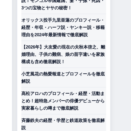
説！モンゴル帝国建国、妻・子孫・死因・
3つの宝物とヤサの秘密！
オリックス投手九里亜蓮のプロフィール・
経歴・年収・ハーフ説・ヤンキー説・移籍
理由を2024年最新情報で徹底解説
【2026年】大友愛の現在の夫秋本啓之、離
婚理由、子供の難病、娘の苗字違いを家族
構成も含め徹底解説！
小芝風花の熱愛報道とプロフィールを徹底
解説
髙松アロハのプロフィール・経歴・活動ま
とめ！超特急メンバーの俳優デビューから
実家暮らしの噂まで徹底解説
斉藤鉄夫の経歴・学歴と鉄道政策を徹底解
説