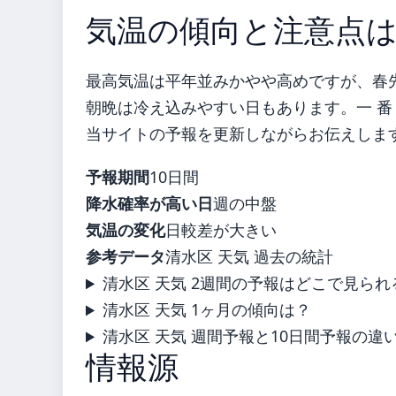
気温の傾向と注意点
最高気温は平年並みかやや高めですが、春
朝晩は冷え込みやすい日もあります。一 番 
当サイトの予報を更新しながらお伝えしま
予報期間
10日間
降水確率が高い日
週の中盤
気温の変化
日較差が大きい
参考データ
清水区 天気 過去の統計
清水区 天気 2週間の予報はどこで見られ
清水区 天気 1ヶ月の傾向は？
清水区 天気 週間予報と10日間予報の違
情報源