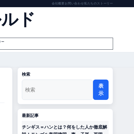
会社概要
お問い合わせ
私たちのストーリー
ルルド
ター
検索
表
示
最新記事
チンギス＝ハンとは？何をした人か徹底解