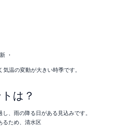
新 ・
く気温の変動が大きい時季です。
ントは？
過し、雨の降る日がある見込みです。
あるため、清水区
。