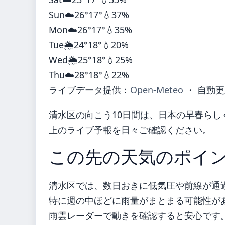
Sun
☁️
26°
17°
💧37%
Mon
☁️
26°
17°
💧35%
Tue
🌦️
24°
18°
💧20%
Wed
🌦️
25°
18°
💧25%
Thu
☁️
28°
18°
💧22%
ライブデータ提供：
Open-Meteo
・ 自動更
清水区の向こう10日間は、日本の早春らし
上のライブ予報を日々ご確認ください。
この先の天気のポイ
清水区では、数日おきに低気圧や前線が通
特に週の中ほどに雨量がまとまる可能性が
雨雲レーダーで動きを確認すると安心です