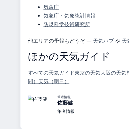
気象庁
気象庁・気象統計情報
防災科学技術研究所
他エリアの予報もどうぞ —
天気ハブ
や
天
ほかの天気ガイド
すべての天気ガイド
東京の天気
大阪の天気
間）
天気（明日）
筆者情報
佐藤健
筆者情報