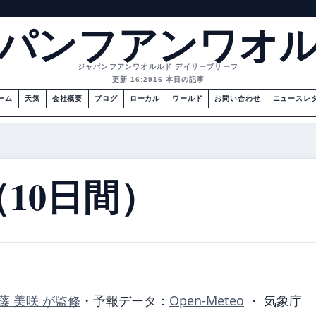
パンフアンワオ
ジャパンフアンワオルルド デイリーブリーフ
更新 16:29
16 本日の記事
ーム
天気
会社概要
ブログ
ローカル
ワールド
お問い合わせ
ニュースレ
10日間）
藤 美咲 が監修
・
予報データ：
Open-Meteo
・ 気象庁