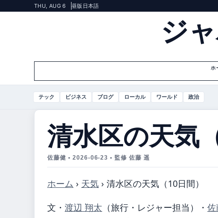
THU, AUG 6
昼版
日本語
ジャ
ホ
テック
ビジネス
ブログ
ローカル
ワールド
政治
清水区の天気（
佐藤健 • 2026-06-23 • 監修 佐藤 遥
ホーム
›
天気
›
清水区の天気（10日間）
文・
渡辺 翔太
（旅行・レジャー担当）
・
佐