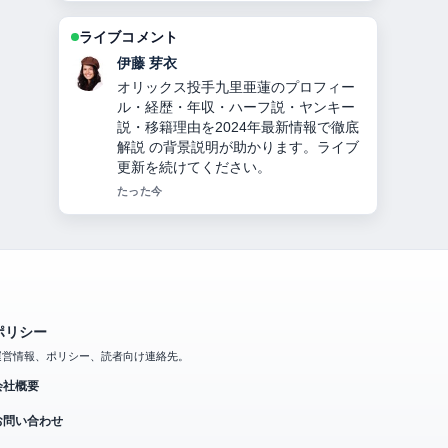
ライブコメント
鈴木 蒼
【2026年】大友愛の現在の夫秋本啓
之、離婚理由、子供の難病、娘の苗字
違いを家族構成も含め徹底解説！ の報
道は丁寧で、流れを追いやすいです。
3 分前
ポリシー
運営情報、ポリシー、読者向け連絡先。
会社概要
お問い合わせ
私たちのストーリー