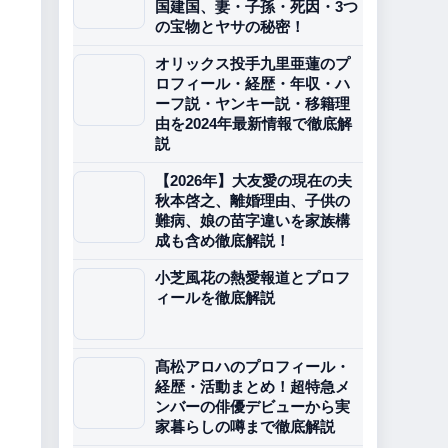
国建国、妻・子孫・死因・3つ
の宝物とヤサの秘密！
オリックス投手九里亜蓮のプ
ロフィール・経歴・年収・ハ
ーフ説・ヤンキー説・移籍理
由を2024年最新情報で徹底解
説
【2026年】大友愛の現在の夫
秋本啓之、離婚理由、子供の
難病、娘の苗字違いを家族構
成も含め徹底解説！
小芝風花の熱愛報道とプロフ
ィールを徹底解説
髙松アロハのプロフィール・
経歴・活動まとめ！超特急メ
ンバーの俳優デビューから実
家暮らしの噂まで徹底解説