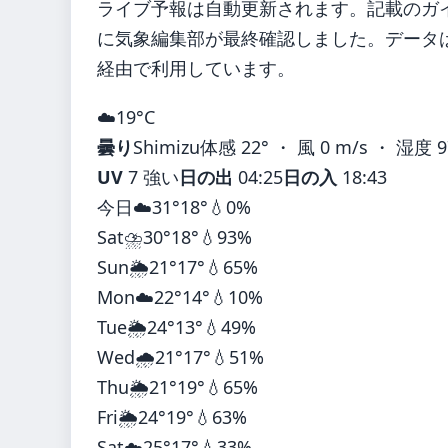
ライブ予報は自動更新されます。記載のガイダ
に気象編集部が最終確認しました。データは気
経由で利用しています。
☁️
19°
C
曇り
Shimizu
体感 22° ・ 風 0 m/s ・ 湿度 
UV
7 強い
日の出
04:25
日の入
18:43
今日
☁️
31°
18°
💧0%
Sat
⛈️
30°
18°
💧93%
Sun
🌦️
21°
17°
💧65%
Mon
☁️
22°
14°
💧10%
Tue
🌦️
24°
13°
💧49%
Wed
🌧️
21°
17°
💧51%
Thu
🌦️
21°
19°
💧65%
Fri
🌦️
24°
19°
💧63%
Sat
☁️
25°
17°
💧33%