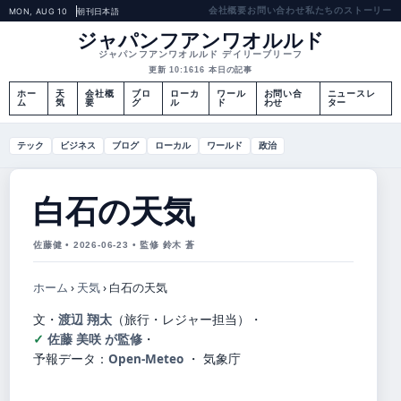
会社概要
お問い合わせ
私たちのストーリー
MON, AUG 10
朝刊
日本語
ジャパンフアンワオルルド
ジャパンフアンワオルルド デイリーブリーフ
更新 10:16
16 本日の記事
ホー
天
会社概
ブロ
ローカ
ワール
お問い合
ニュースレ
ム
気
要
グ
ル
ド
わせ
ター
テック
ビジネス
ブログ
ローカル
ワールド
政治
白石の天気
佐藤健 • 2026-06-23 • 監修 鈴木 蒼
ホーム
›
天気
›
白石の天気
文・
渡辺 翔太
（旅行・レジャー担当）
・
佐藤 美咲 が監修
・
予報データ：
Open-Meteo
・ 気象庁