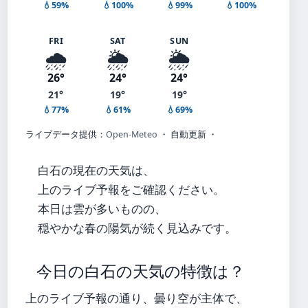
💧59%
💧100%
💧99%
💧100%
FRI
SAT
SUN
🌧️
🌦️
🌦️
26°
24°
24°
21°
19°
19°
💧77%
💧61%
💧69%
ライブデータ提供：
Open-Meteo
・ 自動更新 ・
白石の現在の天気は、
上のライブ予報をご確認ください。
本日は雲が多いものの、
穏やかな春の陽気が続く見込みです。
今日の白石の天気の特徴は？
上のライブ予報の通り、曇り空が主体で、