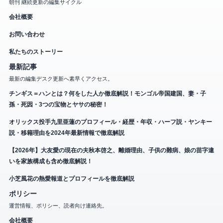
朝刊 継続更新の編集サイクル
会社概要
お問い合わせ
私たちのストーリー
最新記事
最新の編集デスク更新へ素早くアクセス。
チンギス＝ハンとは？何をした人か徹底解説！モンゴル帝国建国、妻・子
孫・死因・3つの宝物とヤサの秘密！
オリックス投手九里亜蓮のプロフィール・経歴・年収・ハーフ説・ヤンキー
説・移籍理由を2024年最新情報で徹底解説
【2026年】大友愛の現在の夫秋本啓之、離婚理由、子供の難病、娘の苗字違
いを家族構成も含め徹底解説！
小芝風花の熱愛報道とプロフィールを徹底解説
ポリシー
運営情報、ポリシー、読者向け連絡先。
会社概要