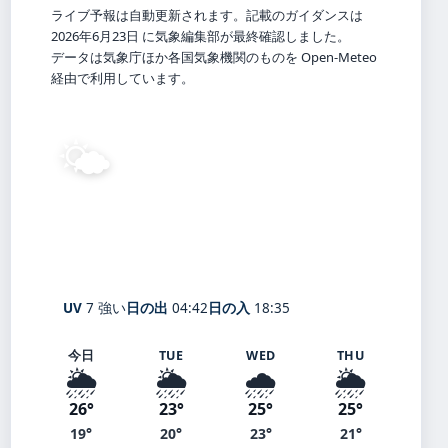
ライブ予報は自動更新されます。記載のガイダンスは
2026年6月23日 に気象編集部が最終確認しました。
データは気象庁ほか各国気象機関のものを Open-Meteo
経由で利用しています。
🌤️
21°
C
晴れ
Shiraishi
体感 22° ・ 風 2 m/s ・ 湿度 72%
UV
7 強い
日の出
04:42
日の入
18:35
今日
TUE
WED
THU
🌦️
🌦️
🌧️
🌦️
26°
23°
25°
25°
19°
20°
23°
21°