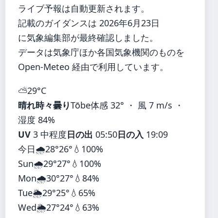
ライブ予報は自動更新されます。
記載のガイダンスは 2026年6月23日
に気象編集部が最終確認しました。
データは気象庁ほか各国気象機関のものを
Open-Meteo 経由で利用しています。
⛅
29°
C
晴れ時々曇り
Tōbe
体感 32° ・ 風 7 m/s ・
湿度 84%
UV
3 中程度
日の出
05:50
日の入
19:09
今日
🌧️
28°
26°
💧100%
Sun
🌧️
29°
27°
💧100%
Mon
🌧️
30°
27°
💧84%
Tue
🌦️
29°
25°
💧65%
Wed
🌦️
27°
24°
💧63%