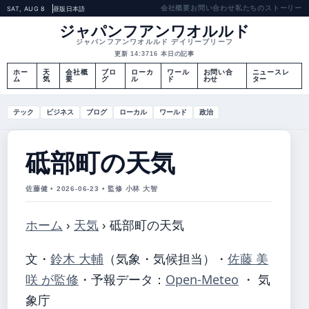
会社概要
お問い合わせ
私たちのストーリー
SAT, AUG 8
昼版
日本語
ジャパンフアンワオルルド
ジャパンフアンワオルルド デイリーブリーフ
更新 14:37
16 本日の記事
ホー
天
会社概
ブロ
ローカ
ワール
お問い合
ニュースレ
ム
気
要
グ
ル
ド
わせ
ター
テック
ビジネス
ブログ
ローカル
ワールド
政治
砥部町の天気
佐藤健 • 2026-06-23 • 監修 小林 大智
ホーム
›
天気
›
砥部町の天気
文・
鈴木 大輔
（気象・気候担当）
・
佐藤 美
咲 が監修
・
予報データ：
Open-Meteo
・ 気
象庁