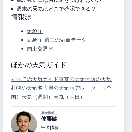
週末の天気はどこで確認できる？
情報源
気象庁
気象庁 過去の気象データ
国土交通省
ほかの天気ガイド
すべての天気ガイド
東京の天気
大阪の天気
札幌の天気
名古屋の天気
雨雲レーダー（全
国）
天気（週間）
天気（明日）
筆者情報
佐藤健
筆者情報