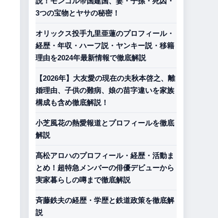
説！モンゴル帝国建国、妻・子孫・死因・
3つの宝物とヤサの秘密！
オリックス投手九里亜蓮のプロフィール・
経歴・年収・ハーフ説・ヤンキー説・移籍
理由を2024年最新情報で徹底解説
【2026年】大友愛の現在の夫秋本啓之、離
婚理由、子供の難病、娘の苗字違いを家族
構成も含め徹底解説！
小芝風花の熱愛報道とプロフィールを徹底
解説
髙松アロハのプロフィール・経歴・活動ま
とめ！超特急メンバーの俳優デビューから
実家暮らしの噂まで徹底解説
斉藤鉄夫の経歴・学歴と鉄道政策を徹底解
説