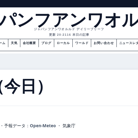
パンフアンワオ
ジャパンフアンワオルルド デイリーブリーフ
更新 20:21
16 本日の記事
ーム
天気
会社概要
ブログ
ローカル
ワールド
お問い合わせ
ニュースレ
（今日）
・
予報データ：
Open-Meteo
・ 気象庁