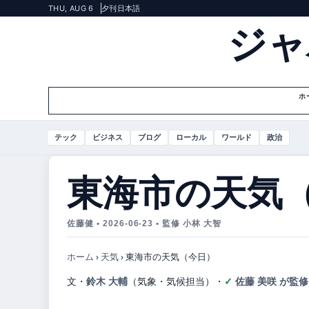
THU, AUG 6
夕刊
日本語
ジャ
ホ
テック
ビジネス
ブログ
ローカル
ワールド
政治
東海市の天気
佐藤健 • 2026-06-23 • 監修 小林 大智
ホーム
›
天気
›
東海市の天気（今日）
文・
鈴木 大輔
（気象・気候担当）
・
佐藤 美咲 が監修