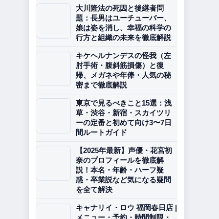
大川隆法の死因と後継者問
題：長男はユーチューバー、
娘は姿を消し、幸福の科学の
行方と組織の未来を徹底解説
キケヘルナンデスの怪我（左
肘手術・腹斜筋損傷）と復
帰、メガネや年俸・人気の秘
密まで徹底解説
東京で見るべきこと15選：浅
草・渋谷・新宿・スカイツリ
ーの定番と初めて向け3〜7日
間ルートガイド
【2025年最新】声優・花宮初
奈のプロフィールを徹底解
説！本名・年齢・ハーフ疑
惑・卒業説など気になる疑問
を全て解決
キャナリイ・ロウ 福岡春日店 |
メニュー・予約・時間制限・