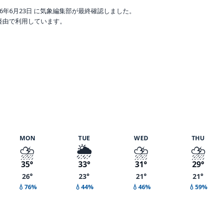
6年6月23日 に気象編集部が最終確認しました。
o 経由で利用しています。
度 85%
MON
TUE
WED
THU
⛈️
🌦️
⛈️
⛈️
35°
33°
31°
29°
26°
23°
21°
21°
💧76%
💧44%
💧46%
💧59%