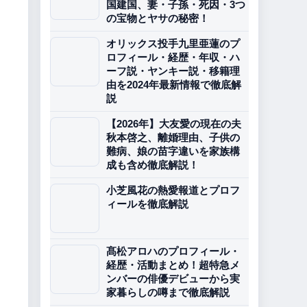
国建国、妻・子孫・死因・3つ
の宝物とヤサの秘密！
オリックス投手九里亜蓮のプ
ロフィール・経歴・年収・ハ
ーフ説・ヤンキー説・移籍理
由を2024年最新情報で徹底解
説
【2026年】大友愛の現在の夫
秋本啓之、離婚理由、子供の
難病、娘の苗字違いを家族構
成も含め徹底解説！
小芝風花の熱愛報道とプロフ
ィールを徹底解説
髙松アロハのプロフィール・
経歴・活動まとめ！超特急メ
ンバーの俳優デビューから実
家暮らしの噂まで徹底解説