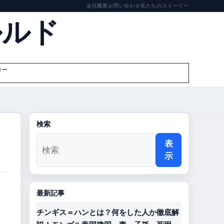
会社概要
お問い合わせ
私たちのストーリー
ルルド
ター
検索
表
示
最新記事
チンギス＝ハンとは？何をした人か徹底解