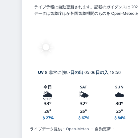
ライブ予報は自動更新されます。記載のガイダンスは 202
データは気象庁ほか各国気象機関のものを Open-Mete
☀️
快晴
26°
C
Tōkai
体感 31° ・ 風 1 m/s ・ 湿
UV
8 非常に強い
日の出
05:06
日の入
18:50
今日
SAT
SUN
🌦️
🌤️
☁️
33°
32°
30°
26°
26°
25°
💧27%
💧67%
💧84%
ライブデータ提供：
Open-Meteo
・ 自動更新 ・