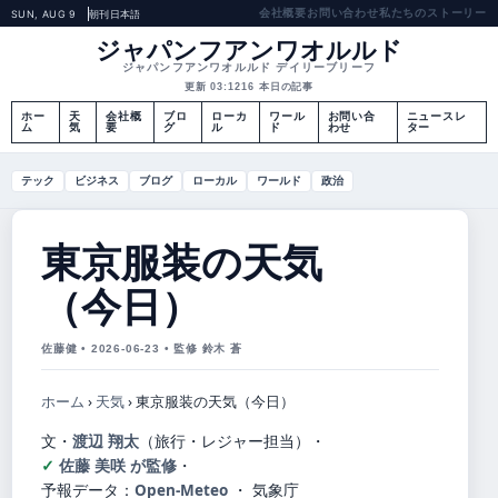
会社概要
お問い合わせ
私たちのストーリー
SUN, AUG 9
朝刊
日本語
ジャパンフアンワオルルド
ジャパンフアンワオルルド デイリーブリーフ
更新 03:12
16 本日の記事
ホー
天
会社概
ブロ
ローカ
ワール
お問い合
ニュースレ
ム
気
要
グ
ル
ド
わせ
ター
テック
ビジネス
ブログ
ローカル
ワールド
政治
東京服装の天気
（今日）
佐藤健 • 2026-06-23 • 監修 鈴木 蒼
ホーム
›
天気
›
東京服装の天気（今日）
文・
渡辺 翔太
（旅行・レジャー担当）
・
佐藤 美咲 が監修
・
予報データ：
Open-Meteo
・ 気象庁