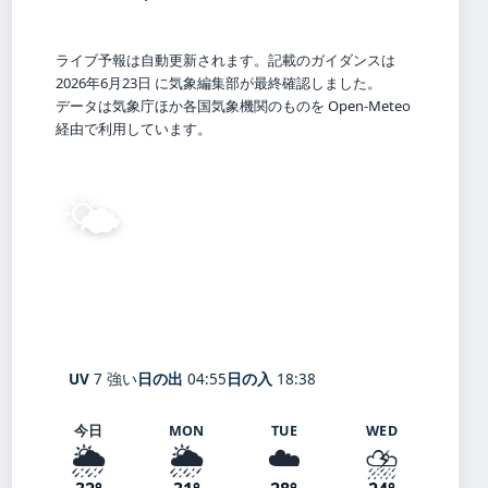
ライブ予報は自動更新されます。記載のガイダンスは
2026年6月23日 に気象編集部が最終確認しました。
データは気象庁ほか各国気象機関のものを Open-Meteo
経由で利用しています。
🌤️
30°
C
晴れ
Tokyo
体感 37° ・ 風 1 m/s ・ 湿度 70%
UV
7 強い
日の出
04:55
日の入
18:38
今日
MON
TUE
WED
🌦️
🌦️
☁️
⛈️