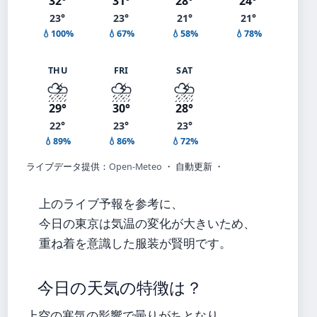
32°
31°
28°
24°
23°
23°
21°
21°
💧100%
💧67%
💧58%
💧78%
THU
FRI
SAT
⛈️
⛈️
⛈️
29°
30°
28°
22°
23°
23°
💧89%
💧86%
💧72%
ライブデータ提供：
Open-Meteo
・ 自動更新 ・
上のライブ予報を参考に、
今日の東京は気温の変化が大きいため、
重ね着を意識した服装が賢明です。
今日の天気の特徴は？
上空の寒気の影響で曇りがちとなり、