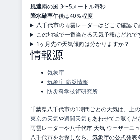
風速
南の風 3〜5メートル毎秒
降水確率
午後は40％程度
八千代市の雨雲レーダーはどこで確認で
この地域で一番当たる天気予報はどれで
1ヶ月先の天気傾向は分かりますか？
情報源
気象庁
気象庁 防災情報
防災科学技術研究所
千葉県八千代市の1時間ごとの天気は、上
東京の天気
や
週間天気
もあわせてご覧くだ
雨雲レーダーや八千代市 天気 ウェザーニ
八千代市をお探しなら、気象庁の公式発表を