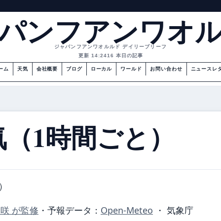
パンフアンワオ
ジャパンフアンワオルルド デイリーブリーフ
更新 14:24
16 本日の記事
ーム
天気
会社概要
ブログ
ローカル
ワールド
お問い合わせ
ニュースレ
気（1時間ごと）
）
美咲 が監修
・
予報データ：
Open-Meteo
・ 気象庁