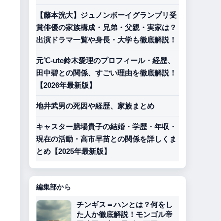
【藤本洸大】ジュノンボーイグランプリ受
賞俳優の家族構成・兄弟・父親・実家は？
出演ドラマ一覧や身長・大学も徹底解説！
元℃-ute鈴木愛理のプロフィール・経歴、
田中碧との関係、すごい理由を徹底解説！
。
【2026年最新版】
地井武男の死因や経歴、家族まとめ
キャスター膳場貴子の結婚・学歴・年収・
現在の活動・高市早苗との関係を詳しくま
とめ【2025年最新版】
編集部から
チンギス＝ハンとは？何をし
た人か徹底解説！モンゴル帝