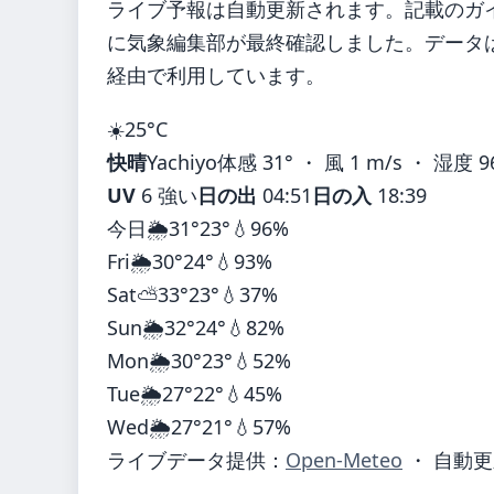
ライブ予報は自動更新されます。記載のガイダ
に気象編集部が最終確認しました。データは気
経由で利用しています。
☀️
25°
C
快晴
Yachiyo
体感 31° ・ 風 1 m/s ・ 湿度 9
UV
6 強い
日の出
04:51
日の入
18:39
今日
🌦️
31°
23°
💧96%
Fri
🌦️
30°
24°
💧93%
Sat
⛅
33°
23°
💧37%
Sun
🌦️
32°
24°
💧82%
Mon
🌦️
30°
23°
💧52%
Tue
🌦️
27°
22°
💧45%
Wed
🌦️
27°
21°
💧57%
ライブデータ提供：
Open-Meteo
・ 自動更