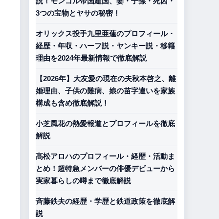
説！モンゴル帝国建国、妻・子孫・死因・
3つの宝物とヤサの秘密！
オリックス投手九里亜蓮のプロフィール・
経歴・年収・ハーフ説・ヤンキー説・移籍
理由を2024年最新情報で徹底解説
【2026年】大友愛の現在の夫秋本啓之、離
婚理由、子供の難病、娘の苗字違いを家族
構成も含め徹底解説！
小芝風花の熱愛報道とプロフィールを徹底
解説
髙松アロハのプロフィール・経歴・活動ま
とめ！超特急メンバーの俳優デビューから
実家暮らしの噂まで徹底解説
斉藤鉄夫の経歴・学歴と鉄道政策を徹底解
説