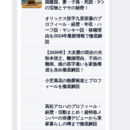
国建国、妻・子孫・死因・3つ
の宝物とヤサの秘密！
オリックス投手九里亜蓮のプ
ロフィール・経歴・年収・ハ
ーフ説・ヤンキー説・移籍理
由を2024年最新情報で徹底解
説
【2026年】大友愛の現在の夫
秋本啓之、離婚理由、子供の
難病、娘の苗字違いを家族構
成も含め徹底解説！
小芝風花の熱愛報道とプロフ
ィールを徹底解説
髙松アロハのプロフィール・
経歴・活動まとめ！超特急メ
ンバーの俳優デビューから実
家暮らしの噂まで徹底解説