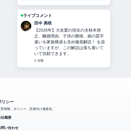
ライブコメント
中村 悠斗
チンギス＝ハンとは？何をした人か徹
底解説！モンゴル帝国建国、妻・子
孫・死因・3つの宝物とヤサの秘密！
の背景説明が助かります。ライブ更新
を続けてください。
5 分前
ポリシー
運営情報、ポリシー、読者向け連絡先。
会社概要
お問い合わせ