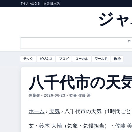
THU, AUG 6
昼版
日本語
ジャ
ホ
テック
ビジネス
ブログ
ローカル
ワールド
政治
八千代市の天
佐藤健 • 2026-06-23 • 監修 佐藤 遥
ホーム
›
天気
›
八千代市の天気（1時間ごと
文・
鈴木 大輔
（気象・気候担当）
・
佐藤 