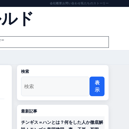
会社概要
お問い合わせ
私たちのストーリー
ルルド
ター
検索
表
示
最新記事
チンギス＝ハンとは？何をした人か徹底解