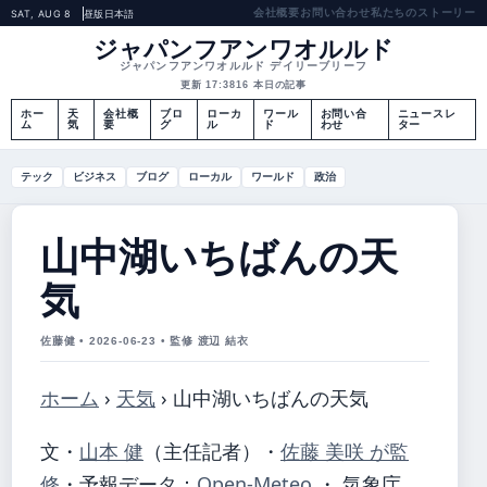
会社概要
お問い合わせ
私たちのストーリー
SAT, AUG 8
昼版
日本語
ジャパンフアンワオルルド
ジャパンフアンワオルルド デイリーブリーフ
更新 17:38
16 本日の記事
ホー
天
会社概
ブロ
ローカ
ワール
お問い合
ニュースレ
ム
気
要
グ
ル
ド
わせ
ター
テック
ビジネス
ブログ
ローカル
ワールド
政治
山中湖いちばんの天
気
佐藤健 • 2026-06-23 • 監修 渡辺 結衣
ホーム
›
天気
›
山中湖いちばんの天気
文・
山本 健
（主任記者）
・
佐藤 美咲 が監
修
・
予報データ：
Open-Meteo
・ 気象庁