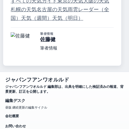
すべての天気ガイド
東京の天気
大阪の天気
札幌の天気
名古屋の天気
雨雲レーダー（全
国）
天気（週間）
天気（明日）
筆者情報
佐藤健
筆者情報
ジャパンフアンワオルルド
ジャパンフアンワオルルド 編集部は、出典を明確にした検証済みの報道、背
景更新、訂正を公開します。
編集デスク
昼版 継続更新の編集サイクル
会社概要
お問い合わせ