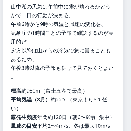
山中湖の天気は午前中に霧が晴れるかどう
かで一日の行動が決まる。
午前6時から9時の気温と風速の変化を、
気象庁の1時間ごとの予報で確認するのが実
用的だ。
夕方以降は山からの冷気で急に曇ることも
あるため、
午後3時以降の予報も併せて見ておくとよい
。
標高
約980m（富士五湖で最高）
平均気温（8月）
約22°C（東京より5°C低
い）
霧発生頻度
年間約120日（朝6〜9時に集中）
風速の目安
平均2〜4m/s、冬は最大10m/s