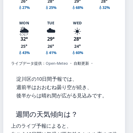
26°
28°
29°
28°
💧27%
💧25%
💧68%
💧32%
MON
TUE
WED
🌦️
☁️
☀️
32°
29°
28°
25°
26°
24°
💧43%
💧41%
💧60%
ライブデータ提供：
Open-Meteo
・ 自動更新 ・
淀川区の10日間予報では、
週前半はおおむね曇り空が続き、
後半からは晴れ間が広がる見込みです。
週間の天気傾向は？
上のライブ予報によると、