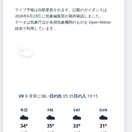
ライブ予報は自動更新されます。記載のガイダンスは
2026年6月23日 に気象編集部が最終確認しました。
データは気象庁ほか各国気象機関のものを Open-Meteo
経由で利用しています。
🌤️
32°
C
晴れ
Yodogawa
体感 35° ・ 風 4 m/s ・ 湿度 59%
UV
8 非常に強い
日の出
05:35
日の入
19:15
今日
FRI
SAT
SUN
☁️
☁️
☁️
☁️
34°
35°
33°
31°