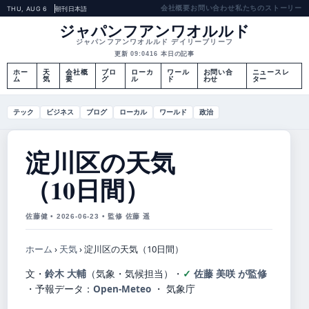
会社概要
お問い合わせ
私たちのストーリー
THU, AUG 6
朝刊
日本語
ジャパンフアンワオルルド
ジャパンフアンワオルルド デイリーブリーフ
更新 09:04
16 本日の記事
ホー
天
会社概
ブロ
ローカ
ワール
お問い合
ニュースレ
ム
気
要
グ
ル
ド
わせ
ター
テック
ビジネス
ブログ
ローカル
ワールド
政治
淀川区の天気
（10日間）
佐藤健 • 2026-06-23 • 監修 佐藤 遥
ホーム
›
天気
›
淀川区の天気（10日間）
文・
鈴木 大輔
（気象・気候担当）
・
佐藤 美咲 が監修
・
予報データ：
Open-Meteo
・ 気象庁