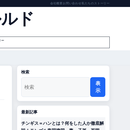
会社概要
お問い合わせ
私たちのストーリー
ルルド
ター
検索
表
示
最新記事
チンギス＝ハンとは？何をした人か徹底解