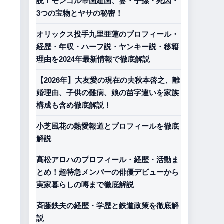
説！モンゴル帝国建国、妻・子孫・死因・
3つの宝物とヤサの秘密！
オリックス投手九里亜蓮のプロフィール・
経歴・年収・ハーフ説・ヤンキー説・移籍
理由を2024年最新情報で徹底解説
【2026年】大友愛の現在の夫秋本啓之、離
婚理由、子供の難病、娘の苗字違いを家族
構成も含め徹底解説！
小芝風花の熱愛報道とプロフィールを徹底
解説
。
髙松アロハのプロフィール・経歴・活動ま
とめ！超特急メンバーの俳優デビューから
実家暮らしの噂まで徹底解説
斉藤鉄夫の経歴・学歴と鉄道政策を徹底解
説