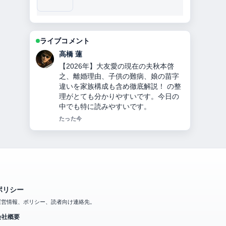
ライブコメント
佐藤 遥
チンギス＝ハンとは？何をした人か徹
底解説！モンゴル帝国建国、妻・子
孫・死因・3つの宝物とヤサの秘密！
を追っていますが、この解説は落ち着
いていて信頼できます。
3 分前
ポリシー
運営情報、ポリシー、読者向け連絡先。
会社概要