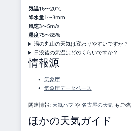
気温
16〜20°C
降水量
1〜3mm
風速
3〜5m/s
湿度
75〜85%
湯の丸山の天気は変わりやすいですか？
日没後の気温はどのくらいですか？
情報源
気象庁
気象庁データベース
関連情報:
天気ハブ
や
名古屋の天気
もご確
ほかの天気ガイド