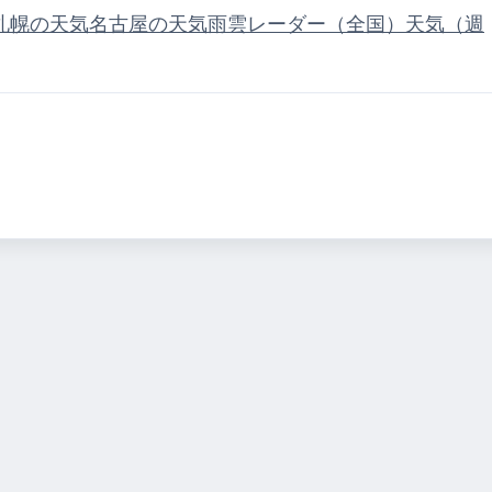
札幌の天気
名古屋の天気
雨雲レーダー（全国）
天気（週