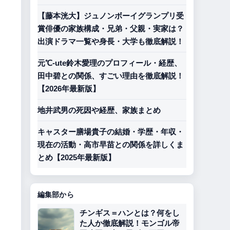
【藤本洸大】ジュノンボーイグランプリ受
賞俳優の家族構成・兄弟・父親・実家は？
出演ドラマ一覧や身長・大学も徹底解説！
元℃-ute鈴木愛理のプロフィール・経歴、
田中碧との関係、すごい理由を徹底解説！
【2026年最新版】
地井武男の死因や経歴、家族まとめ
キャスター膳場貴子の結婚・学歴・年収・
現在の活動・高市早苗との関係を詳しくま
とめ【2025年最新版】
編集部から
チンギス＝ハンとは？何をし
た人か徹底解説！モンゴル帝