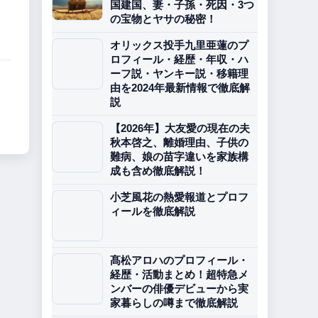
国建国、妻・子孫・死因・3つ
の宝物とヤサの秘密！
オリックス投手九里亜蓮のプ
ロフィール・経歴・年収・ハ
ーフ説・ヤンキー説・移籍理
由を2024年最新情報で徹底解
説
【2026年】大友愛の現在の夫
秋本啓之、離婚理由、子供の
難病、娘の苗字違いを家族構
成も含め徹底解説！
小芝風花の熱愛報道とプロフ
ィールを徹底解説
髙松アロハのプロフィール・
経歴・活動まとめ！超特急メ
ンバーの俳優デビューから実
家暮らしの噂まで徹底解説