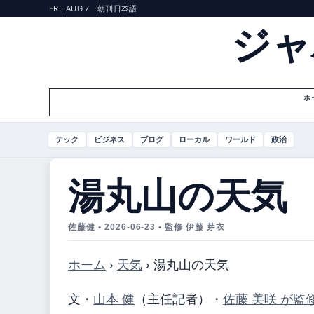
FRI, AUG 7
朝刊
日本語
ジャ
ホ
テック
ビジネス
ブログ
ローカル
ワールド
政治
湯丸山の天気
佐藤健 • 2026-06-23 • 監修 伊藤 芽衣
ホーム
›
天気
›
湯丸山の天気
文・
山本 健
（主任記者）
・
佐藤 美咲 が監