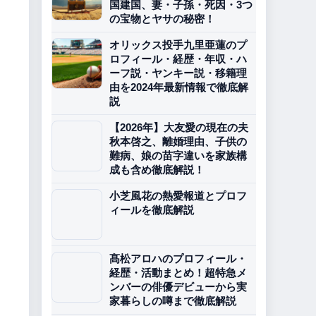
国建国、妻・子孫・死因・3つ
の宝物とヤサの秘密！
オリックス投手九里亜蓮のプ
ロフィール・経歴・年収・ハ
ーフ説・ヤンキー説・移籍理
由を2024年最新情報で徹底解
説
【2026年】大友愛の現在の夫
秋本啓之、離婚理由、子供の
難病、娘の苗字違いを家族構
成も含め徹底解説！
小芝風花の熱愛報道とプロフ
ィールを徹底解説
髙松アロハのプロフィール・
経歴・活動まとめ！超特急メ
ンバーの俳優デビューから実
家暮らしの噂まで徹底解説