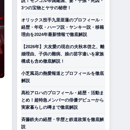
説！モンゴル帝国建国、妻・子孫・死因・
3つの宝物とヤサの秘密！
オリックス投手九里亜蓮のプロフィール・
経歴・年収・ハーフ説・ヤンキー説・移籍
理由を2024年最新情報で徹底解説
【2026年】大友愛の現在の夫秋本啓之、離
婚理由、子供の難病、娘の苗字違いを家族
構成も含め徹底解説！
小芝風花の熱愛報道とプロフィールを徹底
解説
髙松アロハのプロフィール・経歴・活動ま
とめ！超特急メンバーの俳優デビューから
実家暮らしの噂まで徹底解説
斉藤鉄夫の経歴・学歴と鉄道政策を徹底解
説