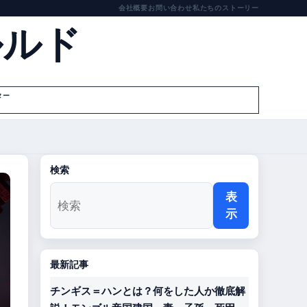
会社概要
お問い合わせ
私たちのストーリー
ルルド
ター
検索
表
示
最新記事
チンギス＝ハンとは？何をした人か徹底解