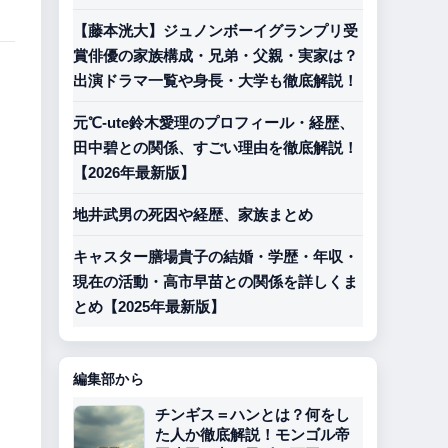
【藤本洸大】ジュノンボーイグランプリ受
賞俳優の家族構成・兄弟・父親・実家は？
出演ドラマ一覧や身長・大学も徹底解説！
元℃-ute鈴木愛理のプロフィール・経歴、
田中碧との関係、すごい理由を徹底解説！
【2026年最新版】
地井武男の死因や経歴、家族まとめ
キャスター膳場貴子の結婚・学歴・年収・
現在の活動・高市早苗との関係を詳しくま
とめ【2025年最新版】
編集部から
チンギス＝ハンとは？何をし
た人か徹底解説！モンゴル帝