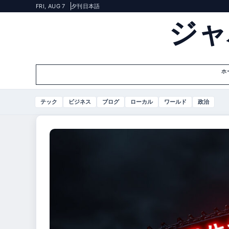
FRI, AUG 7
夕刊
日本語
ジャ
ホ
テック
ビジネス
ブログ
ローカル
ワールド
政治