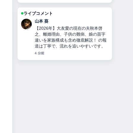
ライブコメント
加藤 海斗
チンギス＝ハンとは？何をした人か徹
底解説！モンゴル帝国建国、妻・子
孫・死因・3つの宝物とヤサの秘密！
周辺の検証がしっかりしていて安心感
があります。
6 分前