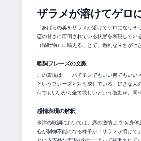
ザラメが溶けてゲロ
「あばらの奥をザラメが溶けてゲロになりそ
恋の甘さに圧倒されている状態を表現してい
（嘔吐物）に喩えることで、過剰な甘さが吐
歌詞フレーズの文脈
この表現は、「パチモンでもいい何でもいい 
というフレーズと対を成している。好きな人
何でもいいから全て欲しいという衝動が、同
感情表現の解釈
米津の歌詞においては、恋の激情は 항상身体
心が制御不能になる様子が「ザラメが溶けて
という下品な表現の対比によって強調されて