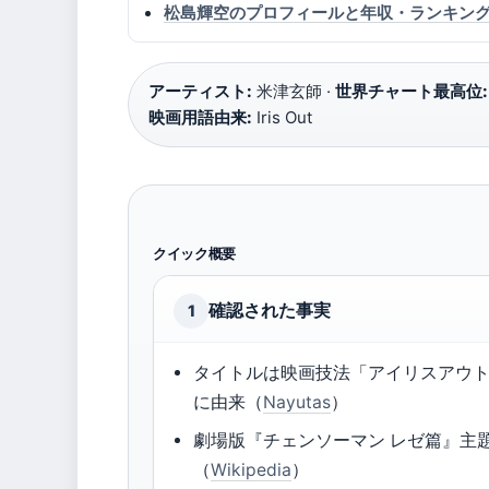
松島輝空のプロフィールと年収・ランキン
アーティスト:
米津玄師 ·
世界チャート最高位:
映画用語由来:
Iris Out
クイック概要
確認された事実
1
タイトルは映画技法「アイリスアウ
に由来（
Nayutas
）
劇場版『チェンソーマン レゼ篇』主
（
Wikipedia
）