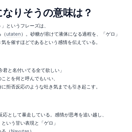
になりそうの意味は？
う」というフレーズは、
る（
utaten
）。砂糖が溶けて液体になる過程を、「ゲロ」
き気を催すほどであるという感情を伝えている。
今君と名付いてる全て欲しい」
のことを何と呼んでもいい、
時に拒否反応のような吐き気までも引き起こす。
反応として暴走している。感情が思考を追い越し、
」という甘い表現と「ゲロ」
いる（
Nayutas
）。