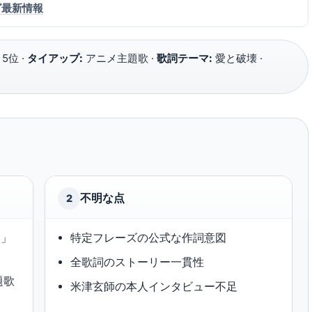
グ最新情報
5位 ·
タイアップ:
アニメ主題歌 ·
歌詞テーマ:
愛と破壊 ·
不明な点
2
ト」
特定フレーズの公式な作詞意図
全歌詞のストーリー一貫性
題歌
米津玄師の本人インタビュー不足