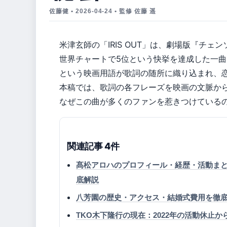
佐藤健 • 2026-04-24 • 監修 佐藤 遥
米津玄師の「IRIS OUT」は、劇場版『チェ
世界チャートで5位という快挙を達成した一
という映画用語が歌詞の随所に織り込まれ、
本稿では、歌詞の各フレーズを映画の文脈か
なぜこの曲が多くのファンを惹きつけている
関連記事 4件
髙松アロハのプロフィール・経歴・活動ま
底解説
八芳園の歴史・アクセス・結婚式費用を徹
TKO木下隆行の現在：2022年の活動休