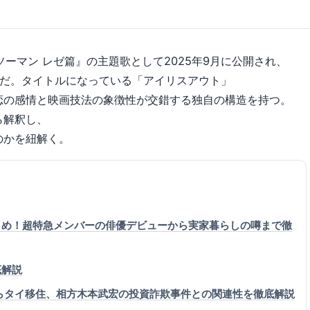
ンソーマン レゼ篇』の主題歌として2025年9月に公開され、
曲だ。タイトルになっている「アイリスアウト」
恋の感情と映画技法の象徴性が交錯する独自の構造を持つ。
ら解釈し、
のかを紐解く。
とめ！超特急メンバーの俳優デビューから実家暮らしの噂まで徹
底解説
止からタイ移住、相方木本武宏の投資詐欺事件との関連性を徹底解説